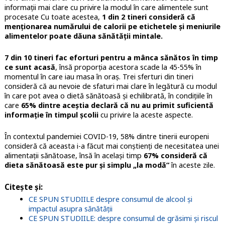
informații mai clare cu privire la modul în care alimentele sunt
procesate Cu toate acestea,
1 din 2 tineri consideră că
menționarea numărului de calorii pe etichetele și meniurile
alimentelor poate dăuna sănătății mintale.
7 din 10 tineri fac eforturi pentru a mânca sănătos în timp
ce sunt acasă
, însă proporția acestora scade la 45-55% în
momentul în care iau masa în oraș. Trei sferturi din tineri
consideră că au nevoie de sfaturi mai clare în legătură cu modul
în care pot avea o dietă sănătoasă și echilibrată, în condițiile în
care
65% dintre aceștia declară că nu au primit suficientă
informație în timpul școlii
cu privire la aceste aspecte.
În contextul pandemiei COVID-19, 58% dintre tinerii europeni
consideră că aceasta i-a făcut mai conștienți de necesitatea unei
alimentații sănătoase, însă în același timp
67% consideră că
dieta sănătoasă este pur și simplu „la modă”
în aceste zile.
Citește și:
CE SPUN STUDIILE despre consumul de alcool și
impactul asupra sănătății
CE SPUN STUDIILE: despre consumul de grăsimi și riscul