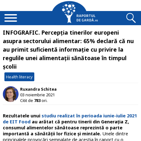
INFOGRAFIC. Percepția tinerilor europeni
asupra sectorului alimentar: 65% declară că nu
au primit suficientă informație cu privire la
regulile unei alimentații sănătoase în timpul
școlii
Health literacy
Ruxandra Schitea
03 noiembrie 2021
Citit de
783
ori.
Rezultatele unui
studiu realizat în perioada iunie-iulie 2021
de EIT Food
au arătat că pentru tinerii din Generația Z,
consumul alimentelor sănătoase reprezintă o parte
importantă a sănătății lor fizice și mintale.
Unele dintre
principalele provocări semnalate de aceștia în raport cu o