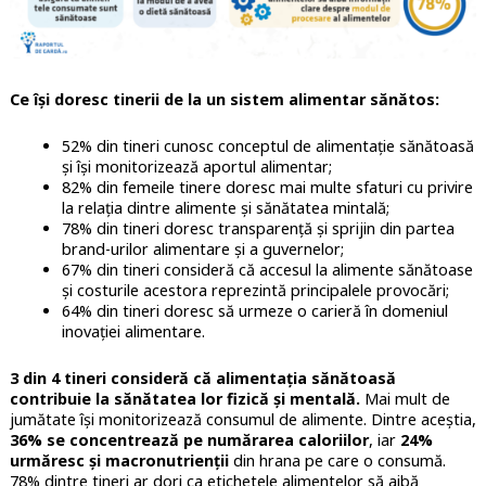
Ce își doresc tinerii de la un sistem alimentar sănătos:
52% din tineri cunosc conceptul de alimentație sănătoasă
și își monitorizează aportul alimentar;
82% din femeile tinere doresc mai multe sfaturi cu privire
la relația dintre alimente și sănătatea mintală;
78% din tineri doresc transparență și sprijin din partea
brand-urilor alimentare și a guvernelor;
67% din tineri consideră că accesul la alimente sănătoase
și costurile acestora reprezintă principalele provocări;
64% din tineri doresc să urmeze o carieră în domeniul
inovației alimentare.
3 din 4 tineri consideră că alimentația sănătoasă
contribuie la sănătatea lor fizică și mentală.
Mai mult de
jumătate își monitorizează consumul de alimente. Dintre aceștia,
36% se concentrează pe numărarea caloriilor
, iar
24%
urmăresc și macronutrienții
din hrana pe care o consumă.
78% dintre tineri ar dori ca etichetele alimentelor să aibă