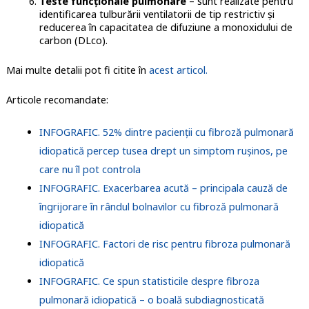
Teste funcționale pulmonare
– sunt realizate pentru
identificarea tulburării ventilatorii de tip restrictiv și
reducerea în capacitatea de difuziune a monoxidului de
carbon (DLco).
Mai multe detalii pot fi citite în
acest articol.
Articole recomandate:
INFOGRAFIC. 52% dintre pacienții cu fibroză pulmonară
idiopatică percep tusea drept un simptom rușinos, pe
care nu îl pot controla
INFOGRAFIC. Exacerbarea acută – principala cauză de
îngrijorare în rândul bolnavilor cu fibroză pulmonară
idiopatică
INFOGRAFIC. Factori de risc pentru fibroza pulmonară
idiopatică
INFOGRAFIC. Ce spun statisticile despre fibroza
pulmonară idiopatică – o boală subdiagnosticată