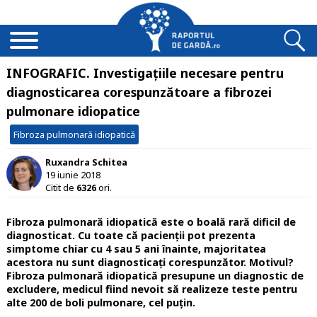
INFOGRAFIC. Investigațiile necesare pentru
diagnosticarea corespunzătoare a fibrozei
pulmonare idiopatice
Fibroza pulmonară idiopatică
Ruxandra Schitea
19 iunie 2018
Citit de
6326
ori.
Fibroza pulmonară idiopatică este o boală rară dificil de
diagnosticat. Cu toate că pacienții pot prezenta
simptome chiar cu 4 sau 5 ani înainte, majoritatea
acestora nu sunt diagnosticați corespunzător. Motivul?
Fibroza pulmonară idiopatică presupune un diagnostic de
excludere, medicul fiind nevoit să realizeze teste pentru
alte 200 de boli pulmonare, cel puțin.