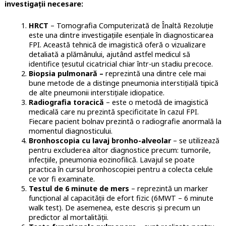
investigații necesare:
HRCT
– Tomografia Computerizată de Înaltă Rezoluție
este una dintre investigațiile esențiale în diagnosticarea
FPI. Această tehnică de imagistică oferă o vizualizare
detaliată a plămânului, ajutând astfel medicul să
identifice țesutul cicatricial chiar într-un stadiu precoce.
Biopsia pulmonară –
reprezintă una dintre cele mai
bune metode de a distinge pneumonia interstițială tipică
de alte pneumonii interstițiale idiopatice.
Radiografia toracică
– este o metodă de imagistică
medicală care nu prezintă specificitate în cazul FPI.
Fiecare pacient bolnav prezintă o radiografie anormală la
momentul diagnosticului.
Bronhoscopia cu lavaj bronho-alveolar
– se utilizează
pentru excluderea altor diagnostice precum: tumorile,
infecțiile, pneumonia eozinofilică. Lavajul se poate
practica în cursul bronhoscopiei pentru a colecta celule
ce vor fi examinate.
Testul de 6 minute de mers
– reprezintă un marker
funcțional al capacității de efort fizic (6MWT – 6 minute
walk test). De asemenea, este descris și precum un
predictor al mortalității.