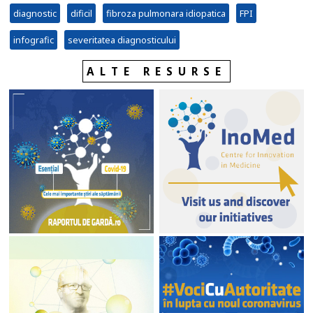
diagnostic
dificil
fibroza pulmonara idiopatica
FPI
infografic
severitatea diagnosticului
ALTE RESURSE