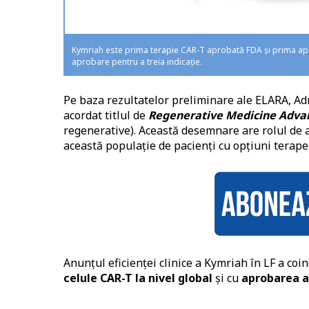
Kymriah este prima terapie CAR-T aprobată FDA și prima apro
aprobare pentru a treia indicație.
Pe baza rezultatelor preliminare ale ELARA, Ad
acordat titlul de
Regenerative Medicine Adva
regenerative). Această desemnare are rolul de a
această populație de pacienți cu opțiuni terape
Anunțul eficienței clinice a Kymriah în LF a coi
celule CAR-T la nivel global
și cu
aprobarea a