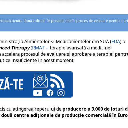
bată pentru două indicații. În prezent este în proces de evaluare pentru a pr
ministrația Alimentelor și Medicamentelor din SUA (
FDA
) a
nced Therapy
(
RMAT –
terapie avansată a medicinei
 accelera procesul de evaluare și aprobare a terapiei pentr
utice insuficiente în acest moment.
ncis cu atingerea reperului de
producere a 3.000 de loturi 
 două centre adiționale de producție comercială în Eur