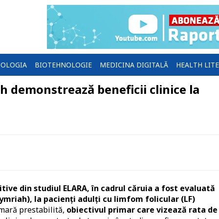
OLOGIA
BIOTEHNOLOGIE
MEDICINA DIGITALĂ
HEALTH LIT
h demonstrează beneficii clinice la
tive din studiul ELARA, în cadrul căruia a fost evaluată
ymriah), la pacienți adulți cu limfom folicular (LF)
imară prestabilită,
obiectivul primar care vizează rata de