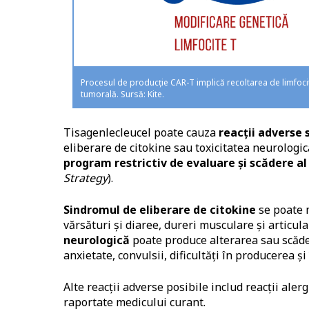
Procesul de producție CAR-T implică recoltarea de limfocite
tumorală. Sursă: Kite.
Tisagenlecleucel poate cauza
reacții adverse 
eliberare de citokine sau toxicitatea neurologic
program restrictiv de evaluare și scădere al 
Strategy
).
Sindromul de eliberare de citokine
se poate m
vărsături și diaree, dureri musculare și articul
neurologică
poate produce alterarea sau scădere
anxietate, convulsii, dificultăți în producerea ș
Alte reacții adverse posibile includ reacții aler
raportate medicului curant.