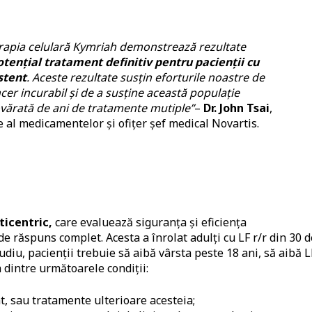
rapia celulară Kymriah demonstrează rezultate
otențial tratament definitiv pentru pacienții cu
stent
. Aceste rezultate susțin eforturile noastre de
er incurabil și de a susține această populație
ovărată de ani de tratamente mutiple”
–
Dr. John Tsai
,
 al medicamentelor și ofițer șef medical Novartis.
ticentric,
care evaluează siguranța și eficiența
de răspuns complet. Acesta a înrolat adulți cu LF r/r din 30 d
tudiu, pacienții trebuie să aibă vârsta peste 18 ani, să aibă L
a dintre următoarele condiții:
nt, sau tratamente ulterioare acesteia;