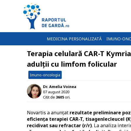
MEDICINA PERSONALIZATĂ
IMUNO-ONC
Terapia celulară CAR-T Kymria
adulții cu limfom folicular
Imuno-oncologia
Dr. Amelia Voinea
07 august 2020
Citit de
3605
ori.
Novartis a anunțat
rezultate preliminare pozi
eficiența terapiei CAR-T, tisagenlecleucel (K
recidivat sau refractar (r/r)
. La analiza inter