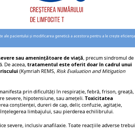
 ale pacientului și modificarea genetică a acestora pentru a le crește eficiența
severe sau amenințătoare de viață
, precum sindromul de
ă. De aceea,
tratamentul este oferit doar în cadrul unui
riscului
(Kymriah REMS,
Risk Evaluation and Mitigation
anifesta prin dificultăți în respirație, febră, frison, greață,
are severe, hipotensiune, sau amețeli.
Toxicitatea
a conștienței, dureri de cap, delir, confuzie, agitație,
i înțelegerea limbajului, sau pierderea echilibrului.
gice severe, inclusiv anafilaxie. Toate reacțiile adverse trebu