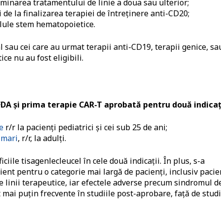
erminarea tratamentului de linie a doua sau ulterior;
i de la finalizarea terapiei de întreținere anti-CD20;
elule stem hematopoietice.
l sau cei care au urmat terapii anti-CD19, terapii genice, sa
e nu au fost eligibili.
DA și prima terapie CAR-T aprobată pentru două indicaț
e
r/r la pacienți pediatrici și cei sub 25 de ani;
 mari
, r/r, la adulți.
ciile tisagenlecleucel în cele două indicații. În plus, s-a
ent pentru o categorie mai largă de pacienți, inclusiv pacie
te linii terapeutice, iar efectele adverse precum sindromul d
t mai puțin frecvente în studiile post-aprobare, față de studi