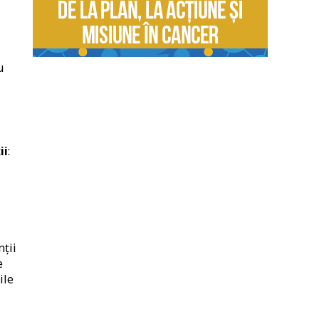
u
ii
:
nții
e
ile