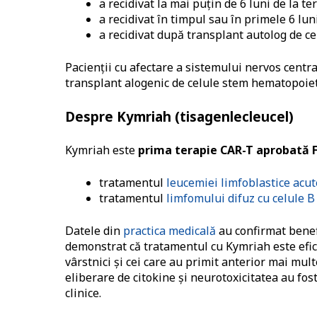
a recidivat la mai puțin de 6 luni de la t
a recidivat în timpul sau în primele 6 lun
a recidivat după transplant autolog de c
Pacienții cu afectare a sistemului nervos centra
transplant alogenic de celule stem hematopoietic
Despre Kymriah (tisagenlecleucel)
Kymriah este
prima terapie CAR-T aprobată F
tratamentul
leucemiei limfoblastice acut
tratamentul
limfomului difuz cu celule B
Datele din
practica medicală
au confirmat benefi
demonstrat că tratamentul cu Kymriah este efici
vârstnici și cei care au primit anterior mai mul
eliberare de citokine și neurotoxicitatea au fos
clinice.