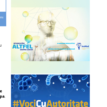
imi
u
de
opa
.