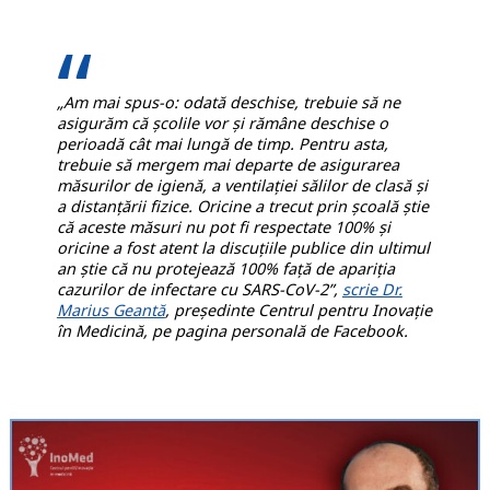
„Am mai spus-o: odată deschise, trebuie să ne
asigurăm că școlile vor și rămâne deschise o
perioadă cât mai lungă de timp. Pentru asta,
trebuie să mergem mai departe de asigurarea
măsurilor de igienă, a ventilației sălilor de clasă și
a distanțării fizice. Oricine a trecut prin școală știe
că aceste măsuri nu pot fi respectate 100% și
oricine a fost atent la discuțiile publice din ultimul
an știe că nu protejează 100% față de apariția
cazurilor de infectare cu SARS-CoV-2”,
scrie Dr.
Marius Geantă
, președinte Centrul pentru Inovație
în Medicină, pe pagina personală de Facebook.