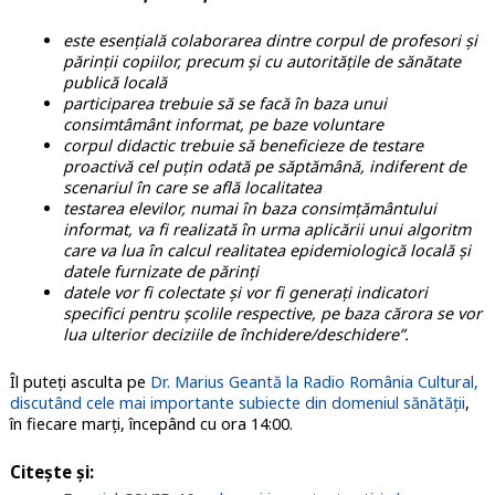
este esențială colaborarea dintre corpul de profesori și
părinții copiilor, precum și cu autoritățile de sănătate
publică locală
participarea trebuie să se facă în baza unui
consimtâmânt informat, pe baze voluntare
corpul didactic trebuie să beneficieze de testare
proactivă cel puțin odată pe săptămână, indiferent de
scenariul în care se află localitatea
testarea elevilor, numai în baza consimțământului
informat, va fi realizată în urma aplicării unui algoritm
care va lua în calcul realitatea epidemiologică locală și
datele furnizate de părinți
datele vor fi colectate și vor fi generați indicatori
specifici pentru școlile respective, pe baza cărora se vor
lua ulterior deciziile de închidere/deschidere”.
Îl puteți asculta pe
Dr. Marius Geantă la Radio România Cultural,
discutând cele mai importante subiecte din domeniul sănătății
,
în fiecare marți, începând cu ora 14:00.
Citește și: