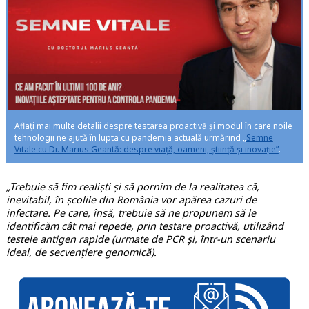
Aflați mai multe detalii despre testarea proactivă și modul în care noile
tehnologii ne ajută în lupta cu pandemia actuală urmărind „
Semne
Vitale cu Dr. Marius Geantă: despre viață, oameni, știință și inovație”
.
„Trebuie să fim realiști și să pornim de la realitatea că,
inevitabil, în școlile din România vor apărea cazuri de
infectare. Pe care, însă, trebuie să ne propunem să le
identificăm cât mai repede, prin testare proactivă, utilizând
testele antigen rapide (urmate de PCR și, într-un scenariu
ideal, de secvențiere genomică).