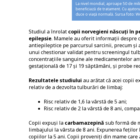
La nivel mondial, aproape 50 de mil
beneficiază de tratament. Cu ajutor
duce o viață normală. Sursa foto: W
Studiul a înrolat
copii norvegieni născuți în
epilepsie
. Mamele au oferit informații despre 
antiepileptice pe parcursul sarcinii, precum și a
unui chestionar validat pentru screeningul tul
concentrațiile sanguine ale medicamentelor ant
gestațională de 17 și 19 săptămâni, și probe rec
Rezultatele studiului
au arătat că acei copii e
relativ de a dezvolta tulburări de limbaj:
Risc relativ de 1,6 la vârstă de 5 ani;
Risc relativ de 2 la vârstă de 8 ani, comp
Copii expuși la
carbamazepină
sub formă de mo
limbajului la vârsta de 8 ani. Expunerea feților 
copiilor la 5 ani. Copii proveniți din mame care