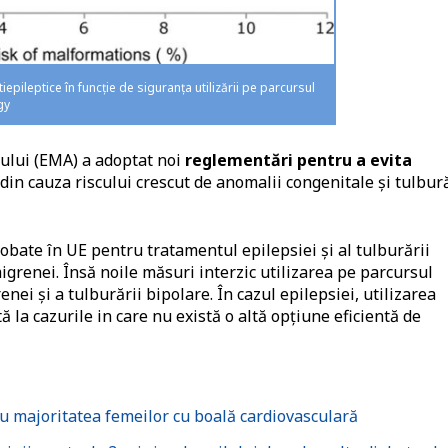
pileptice în funcție de siguranța utilizării pe parcursul
gy
ului (EMA) a adoptat noi
reglementări pentru a evita
din cauza riscului crescut de anomalii congenitale și tulbur
bate în UE pentru tratamentul epilepsiei și al tulburării
migrenei. Însă noile măsuri interzic utilizarea pe parcursul
nei și a tulburării bipolare. În cazul epilepsiei, utilizarea
ă la cazurile in care nu există o altă opțiune eficientă de
u majoritatea femeilor cu boală cardiovasculară