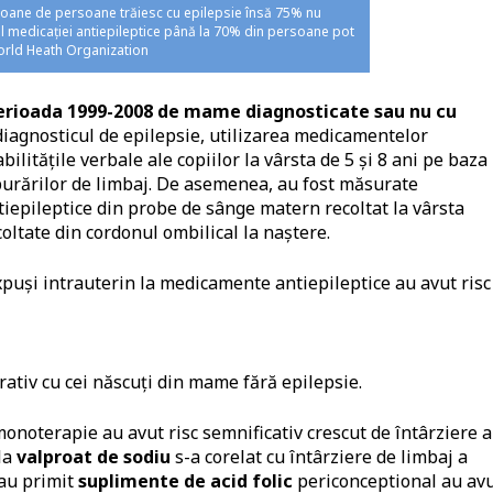
ioane de persoane trăiesc cu epilepsie însă 75% nu
ul medicației antiepileptice până la 70% din persoane pot
orld Heath Organization
 perioada 1999-2008 de mame diagnosticate sau nu cu
diagnosticul de epilepsie, utilizarea medicamentelor
bilitățile verbale ale copiilor la vârsta de 5 și 8 ani pe baza
burărilor de limbaj. De asemenea, au fost măsurate
iepileptice din probe de sânge matern recoltat la vârsta
oltate din cordonul ombilical la naștere.
xpuși intrauterin la medicamente antiepileptice au avut risc
arativ cu cei născuți din mame fără epilepsie.
noterapie au avut risc semnificativ crescut de întârziere a
la
valproat de sodiu
s-a corelat cu întârziere de limbaj a
 au primit
suplimente de acid folic
periconceptional au av