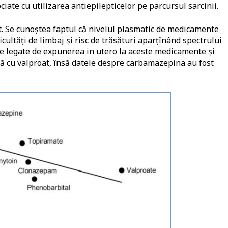
ciate cu utilizarea antiepilepticelor pe parcursul sarcinii.
ut. Se cunoștea faptul că nivelul plasmatic de medicamente
ficultăți de limbaj și risc de trăsături aparțînând spectrului
lare legate de expunerea in utero la aceste medicamente și
ură cu valproat, însă datele despre carbamazepina au fost