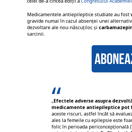
celei de-a cincea ediții a
Congresului Academiei
Medicamentele antiepileptice studiate au fost
gravide numai în cazul absenței unei alternative
dezvoltare ale nou-născuților, și
carbamazepi
sarcinii.
„
Efectele adverse asupra dezvoltă
medicamente antiepileptice pot 
aceste riscuri, astfel încât să evalue
ales la femeile cu epilepsie este fo
folic în perioada periconcepțională (