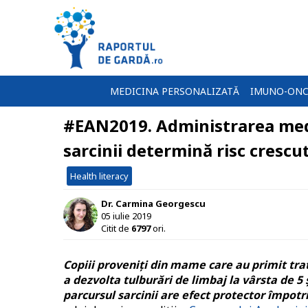
MEDICINA PERSONALIZATĂ
IMUNO-ONC
#EAN2019. Administrarea medi
sarcinii determină risc crescut
Health literacy
Dr. Carmina Georgescu
05 iulie 2019
Citit de
6797
ori.
Copiii proveniți din mame care au primit trat
a dezvolta tulburări de limbaj la vârsta de 5 
parcursul sarcinii are efect protector împotr