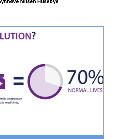
 Synnøve Nilsen Husebye
.