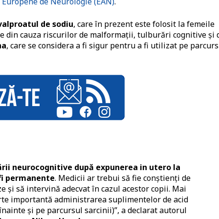
 Europene de Neurologie (EAN)
.
valproatul de sodiu
, care în prezent este folosit la femeile
 din cauza riscurilor de malformații, tulburări cognitive și 
na
, care se considera a fi sigur pentru a fi utilizat pe parcurs
rii neurocognitive după expunerea in utero la
fi permanente
. Medicii ar trebui să fie conștienți de
ze și să intervină adecvat în cazul acestor copii. Mai
arte importantă administrarea suplimentelor de acid
înainte și pe parcursul sarcinii)”, a declarat autorul