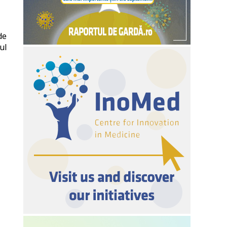
de
ul