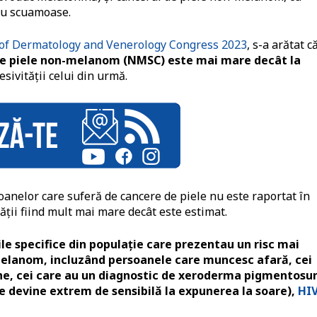
sau scuamoase.
of Dermatology and Venerology Congress 2023
, s-a arătat c
 de piele non-melanom (NMSC) este mai mare decât la
esivității celui din urmă.
oanelor care suferă de cancere de piele nu este raportat în
tății fiind mult mai mare decât este estimat.
le specifice din populație care prezentau un risc mai
melanom, incluzând persoanele care muncesc afară, cei
e, cei care au un diagnostic de xeroderma pigmentos
e devine extrem de sensibilă la expunerea la soare),
HI