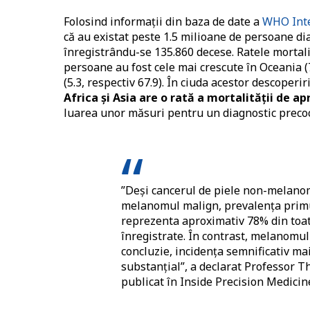
Folosind informații din baza de date a
WHO Inte
că au existat peste 1.5 milioane de persoane di
înregistrându-se 135.860 decese. Ratele mortalit
persoane au fost cele mai crescute în Oceania (7.
(5.3, respectiv 67.9). În ciuda acestor descoperi
Africa și Asia are o rată a mortalității de a
luarea unor măsuri pentru un diagnostic precoce
”Deși cancerul de piele non-melanom 
melanomul malign, prevalența prim
reprezenta aproximativ 78% din toate
înregistrate. În contrast, melanomul
concluzie, incidența semnificativ ma
substanțial”, a declarat Professor T
publicat în Inside Precision Medicin