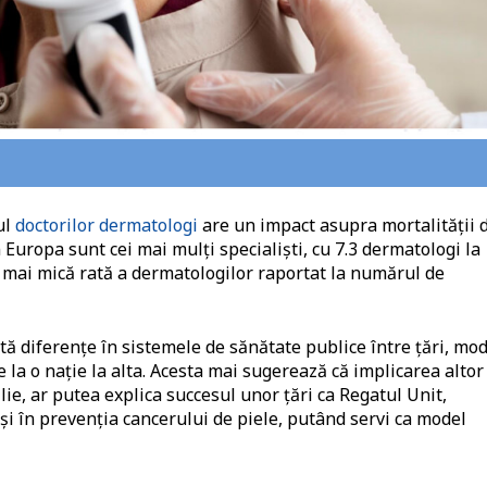
ul
doctorilor dermatologi
are un impact asupra mortalității 
Europa sunt cei mai mulți specialiști, cu 7.3 dermatologi la
ea mai mică rată a dermatologilor raportat la numărul de
stă diferențe în sistemele de sănătate publice între țări, mo
e la o nație la alta. Acesta mai sugerează că implicarea altor
ilie, ar putea explica succesul unor țări ca Regatul Unit,
i în prevenția cancerului de piele, putând servi ca model