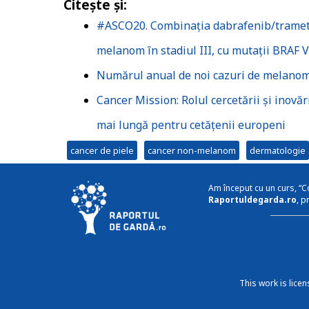
Citește și:
#ASCO20. Combinația dabrafenib/trametini
melanom în stadiul III, cu mutații BRAF 
Numărul anual de noi cazuri de melanom 
Cancer Mission: Rolul cercetării și inovăr
mai lungă pentru cetățenii europeni
cancer de piele
cancer non-melanom
dermatologie
Am început cu un curs, “C
Raportuldegarda.ro
, p
This work is lice