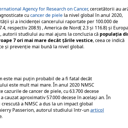
rnational Agency for Research on Cancer
, cercetătorii au ar
agnosticate cu
cancer de piele
la nivel global în anul 2020,
ății și a incidenței cancerului raportate per 100.000 de
4, respectiv 208.9) , America de Nord( 2.3 și 116.8) și Europ
ri, autorii studiului au mai ajuns la concluzia că
populația di
proape 7 ori mai mare decât țările vestice
, ceea ce indică
 și prevenție mai bună la nivel global.
este mai puțin probabil de a fi fatal decât
ului este mult mai mare. În anul 2020 NMSC
 cazurile de cancer de piele, cu 63.700 decese
 a cauzat aproximativ 57.000 decese în același an. În
i crescută a NMSC a dus la un impact global
hierry Passerion, autorul studiului într-un
articol
e.