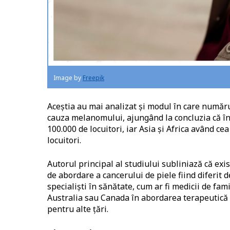
Image by
Freepik
Aceștia au mai analizat și modul în care număr
cauza melanomului, ajungând la concluzia că în 
100.000 de locuitori, iar Asia și Africa având c
locuitori.
Autorul principal al studiului subliniază că exi
de abordare a cancerului de piele fiind diferit d
specialiști în sănătate, cum ar fi medicii de fam
Australia sau Canada în abordarea terapeutică ș
pentru alte țări.