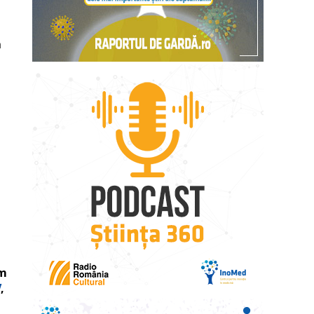
ă
um
V
,