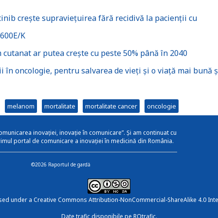
b crește supraviețuirea fără recidivă la pacienții cu
V600E/K
cutanat ar putea crește cu peste 50% până în 2040
ii în oncologie, pentru salvarea de vieți și o viață mai bună ș
melanom
mortalitate
mortalitate cancer
oncologie
omunicarea inovației, inovație în comunicare”. Și am continuat cu
rimul portal de comunicare a inovației în medicină din România.
©2026 Raportul de gardă
nsed under a
Creative Commons Attribution-NonCommercial-ShareAlike 4.0 Inte
Date trafic disponibile pe ROtrafic.