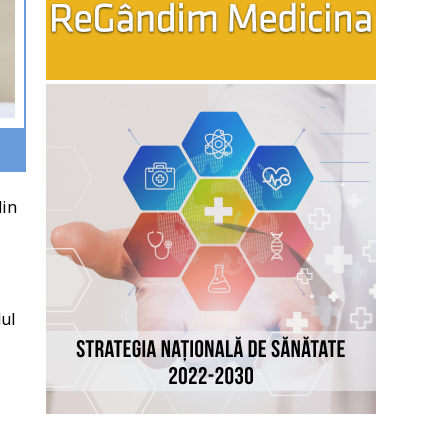
din
dul