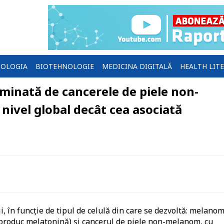
OLOGIA
BIOTEHNOLOGIE
MEDICINA DIGITALĂ
HEALTH LIT
minată de cancerele de piele non-
nivel global decât cea asociată
i, în funcție de tipul de celulă din care se dezvoltă: melano
e produc melatonină) și cancerul de piele non-melanom, cu