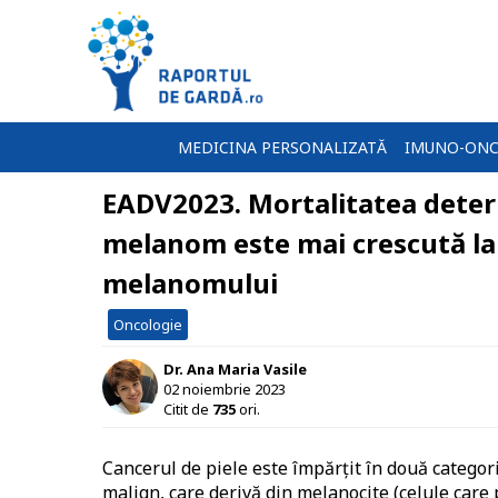
MEDICINA PERSONALIZATĂ
IMUNO-ONC
EADV2023. Mortalitatea deter
melanom este mai crescută la 
melanomului
Oncologie
Dr. Ana Maria Vasile
02 noiembrie 2023
Citit de
735
ori.
Cancerul de piele este împărțit în două categori
malign, care derivă din melanocite (celule car