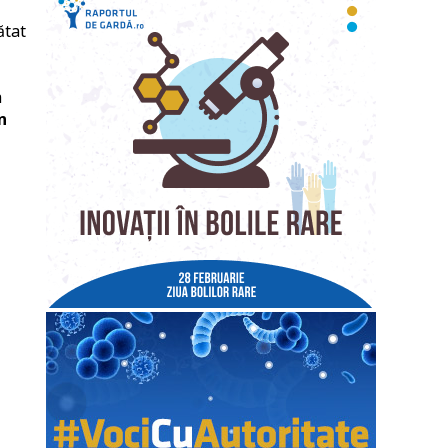
ătat
a
n