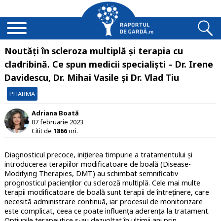
Noutăți în scleroza multiplă și terapia cu
cladribină. Ce spun medicii specialiști – Dr. Irene
Davidescu, Dr. Mihai Vasile și Dr. Vlad Tiu
PHARMA
Adriana Boată
07 februarie 2023
Citit de
1866
ori.
Diagnosticul precoce, inițierea timpurie a tratamentului și
introducerea terapiilor modificatoare de boală (Disease-
Modifying Therapies, DMT) au schimbat semnificativ
prognosticul pacienților cu scleroză multiplă. Cele mai multe
terapii modificatoare de boală sunt terapii de întreținere, care
necesită administrare continuă, iar procesul de monitorizare
este complicat, ceea ce poate influența aderența la tratament.
Opțiunile terapeutice s-au dezvoltat în ultimii ani prin