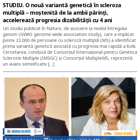
STUDIU. O nouă variantă genetică în scleroza
multiplă – moștenită de la ambii părinți,
accelerează progresia dizabilității cu 4 ani
Un studiu publicat în Nature, de asociere la nivelul întregului
genom (GWAS genome-wide association study), care a implicat
peste 22.000 de persoane cu scleroză multiplă (MS) a identificat
prima variantă genetică asociată cu progresia mai rapidă a bolii.
Cercetarea, condusă de Consorțiul Internațional pentru Genetica
Sclerozei Multiple (IMSGC) și Consorțiul MultipleMS, reprezintă
un avans semnificativ […]