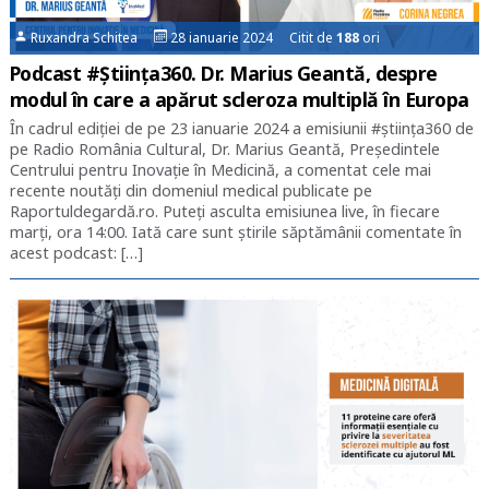
Ruxandra Schitea
28 ianuarie 2024 Citit de
188
ori
Podcast #Știința360. Dr. Marius Geantă, despre
modul în care a apărut scleroza multiplă în Europa
În cadrul ediției de pe 23 ianuarie 2024 a emisiunii #știința360 de
pe Radio România Cultural, Dr. Marius Geantă, Președintele
Centrului pentru Inovație în Medicină, a comentat cele mai
recente noutăți din domeniul medical publicate pe
Raportuldegardă.ro. Puteți asculta emisiunea live, în fiecare
marți, ora 14:00. Iată care sunt știrile săptămânii comentate în
acest podcast: […]