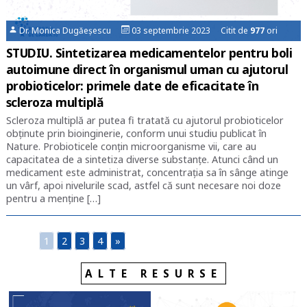
Dr. Monica Dugăeșescu
03 septembrie 2023 Citit de
977
ori
STUDIU. Sintetizarea medicamentelor pentru boli
autoimune direct în organismul uman cu ajutorul
probioticelor: primele date de eficacitate în
scleroza multiplă
Scleroza multiplă ar putea fi tratată cu ajutorul probioticelor
obținute prin bioinginerie, conform unui studiu publicat în
Nature. Probioticele conţin microorganisme vii, care au
capacitatea de a sintetiza diverse substanţe. Atunci când un
medicament este administrat, concentrația sa în sânge atinge
un vârf, apoi nivelurile scad, astfel că sunt necesare noi doze
pentru a menţine […]
1
2
3
4
»
ALTE RESURSE