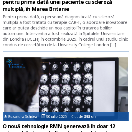
pentru prima dată unei paciente cu scleroză
multiplă, în Marea Britanie
Pentru prima dată, o persoană diagnosticată cu scleroză
multiplă a fost tratată cu terapie CAR-T, o abordare inovatoare
care ar putea deschide un nou capitol în tratarea bolilor
autoimune. Intervenția a fost realizată la Spitalele Universitare
din Londra (UCLH) în octombrie 2025, în cadrul unui studiu clinic
condus de cercetători de la University College London […]
Ruxandra Schitea
30 iulie 2025 Citit de
395
ori
O nouă tehnologie RMN generează în doar 12