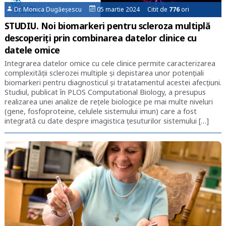
Dr. Monica Dugăeșescu
05 martie 2024 Citit de
776
ori
STUDIU. Noi biomarkeri pentru scleroza multiplă
descoperiți prin combinarea datelor clinice cu
datele omice
Integrarea datelor omice cu cele clinice permite caracterizarea
complexităţii sclerozei multiple şi depistarea unor potenţiali
biomarkeri pentru diagnosticul şi tratatamentul acestei afecţiuni.
Studiul, publicat în PLOS Computational Biology, a presupus
realizarea unei analize de rețele biologice pe mai multe niveluri
(gene, fosfoproteine, celulele sistemului imun) care a fost
integrată cu date despre imagistica ţesuturilor sistemului […]