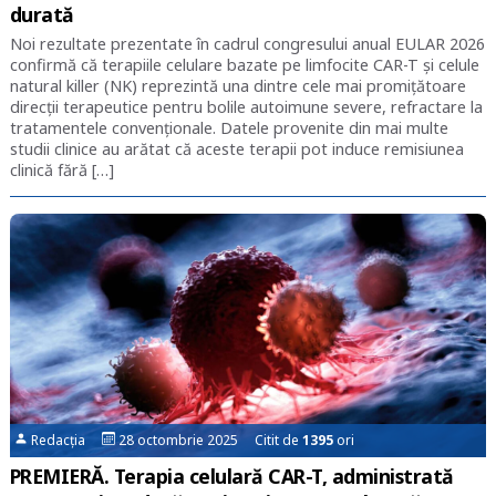
durată
Noi rezultate prezentate în cadrul congresului anual EULAR 2026
confirmă că terapiile celulare bazate pe limfocite CAR-T și celule
natural killer (NK) reprezintă una dintre cele mai promițătoare
direcții terapeutice pentru bolile autoimune severe, refractare la
tratamentele convenționale. Datele provenite din mai multe
studii clinice au arătat că aceste terapii pot induce remisiunea
clinică fără […]
Redacția
28 octombrie 2025 Citit de
1395
ori
PREMIERĂ. Terapia celulară CAR-T, administrată