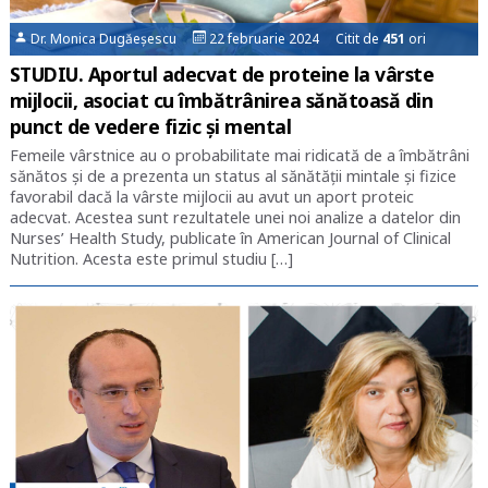
Dr. Monica Dugăeșescu
22 februarie 2024 Citit de
451
ori
STUDIU. Aportul adecvat de proteine la vârste
mijlocii, asociat cu îmbătrânirea sănătoasă din
punct de vedere fizic și mental
Femeile vârstnice au o probabilitate mai ridicată de a îmbătrâni
sănătos şi de a prezenta un status al sănătăţii mintale şi fizice
favorabil dacă la vârste mijlocii au avut un aport proteic
adecvat. Acestea sunt rezultatele unei noi analize a datelor din
Nurses’ Health Study, publicate în American Journal of Clinical
Nutrition. Acesta este primul studiu […]