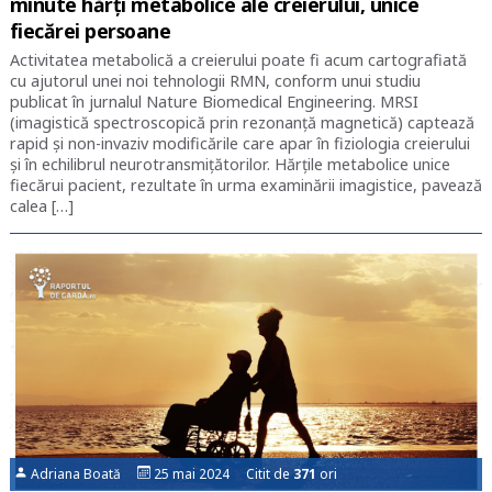
minute hărți metabolice ale creierului, unice
fiecărei persoane
Activitatea metabolică a creierului poate fi acum cartografiată
cu ajutorul unei noi tehnologii RMN, conform unui studiu
publicat în jurnalul Nature Biomedical Engineering. MRSI
(imagistică spectroscopică prin rezonanță magnetică) captează
rapid și non-invaziv modificările care apar în fiziologia creierului
și în echilibrul neurotransmițătorilor. Hărțile metabolice unice
fiecărui pacient, rezultate în urma examinării imagistice, pavează
calea […]
Adriana Boată
25 mai 2024 Citit de
371
ori