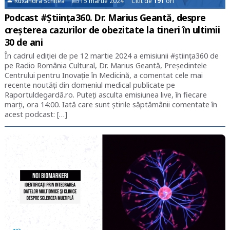
Ruxandra Schitea
15 martie 2024 Citit de
191
ori
Podcast #Știința360. Dr. Marius Geantă, despre
creșterea cazurilor de obezitate la tineri în ultimii
30 de ani
În cadrul ediției de pe 12 martie 2024 a emisiunii #știința360 de
pe Radio România Cultural, Dr. Marius Geantă, Președintele
Centrului pentru Inovație în Medicină, a comentat cele mai
recente noutăți din domeniul medical publicate pe
Raportuldegardă.ro. Puteți asculta emisiunea live, în fiecare
marți, ora 14:00. Iată care sunt știrile săptămânii comentate în
acest podcast: […]