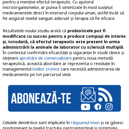
pentru a menţine efectul terapeutic. Cu ajutorul
microorganismelor, ar putea fi sintetizate în mod susţinut
medicamentele direct în interiorul corpului uman, astfel încât să
fie asigurat nivelul sanguin adecvat şi terapia să fie eficace.
Rezultatele noului studiu arată că
probioticele pot fi
modificate cu succes pentru a produce compuşi de interes
şi, totodată, că efectul terapeutic este prezent în urma
administrării la animale de laborator cu scleroză multiplă
.
În contextul confirmării eficacităţii şi siguranţei în studii clinice şi
obţinerii
aprobării de comercializare
pentru noua metodă
terapeutică, această abordare ar reprezenta o revoluție în
managementul
bolilor cronice
care necesită administrarea de
medicamente pe tot parcursul vieții.
Celulele dendritice sunt implicate în
răspunsul imun
și se găsesc
predominant la nivelul tractului gastrointestinal și sistemului