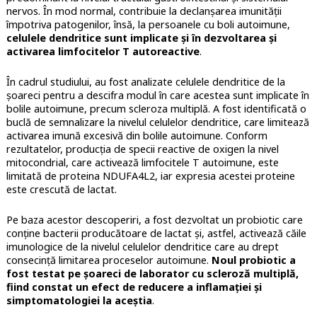
nervos. În mod normal, contribuie la declanșarea imunității
împotriva patogenilor, însă, la persoanele cu boli autoimune,
celulele dendritice sunt implicate și în dezvoltarea și
activarea limfocitelor T autoreactive
.
În cadrul studiului, au fost analizate celulele dendritice de la
șoareci pentru a descifra modul în care acestea sunt implicate în
bolile autoimune, precum scleroza multiplă. A fost identificată o
buclă de semnalizare la nivelul celulelor dendritice, care limitează
activarea imună excesivă din bolile autoimune. Conform
rezultatelor, producția de specii reactive de oxigen la nivel
mitocondrial, care activează limfocitele T autoimune, este
limitată de proteina NDUFA4L2, iar expresia acestei proteine
este crescută de lactat.
Pe baza acestor descoperiri, a fost dezvoltat un probiotic care
conţine bacterii producătoare de lactat și, astfel, activează căile
imunologice de la nivelul celulelor dendritice care au drept
consecinţă limitarea proceselor autoimune.
Noul probiotic a
fost testat pe șoareci de laborator cu scleroză multiplă,
fiind constat un efect de reducere a inflamației și
simptomatologiei la aceștia
.