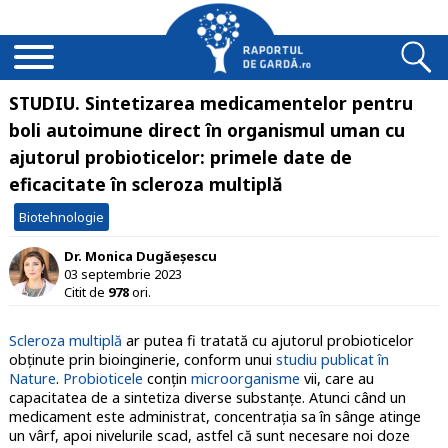
STUDIU. Sintetizarea medicamentelor pentru
boli autoimune direct în organismul uman cu
ajutorul probioticelor: primele date de
eficacitate în scleroza multiplă
Biotehnologie
Dr. Monica Dugăeșescu
03 septembrie 2023
Citit de
978
ori.
Scleroza multiplă
ar putea fi tratată cu ajutorul probioticelor
obținute prin bioinginerie, conform unui
studiu publicat în
Nature
.
Probioticele
conţin
microorganisme
vii, care au
capacitatea de a sintetiza diverse substanţe. Atunci când un
medicament este administrat, concentrația sa în sânge atinge
un vârf, apoi nivelurile scad, astfel că sunt necesare noi doze