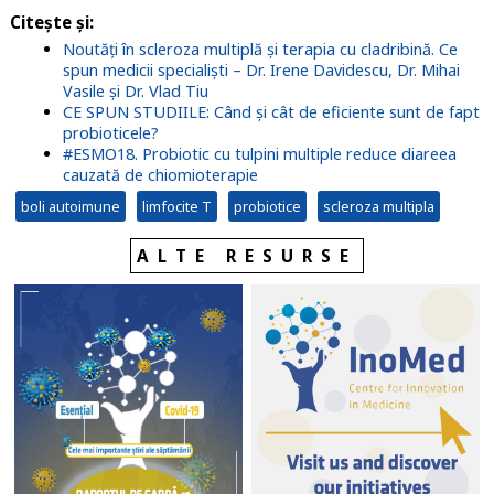
Citește și
:
Noutăți în scleroza multiplă și terapia cu cladribină. Ce
spun medicii specialiști – Dr. Irene Davidescu, Dr. Mihai
Vasile și Dr. Vlad Tiu
CE SPUN STUDIILE: Când și cât de eficiente sunt de fapt
probioticele?
#ESMO18. Probiotic cu tulpini multiple reduce diareea
cauzată de chiomioterapie
boli autoimune
limfocite T
probiotice
scleroza multipla
ALTE RESURSE