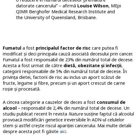
datorate cancerului” – afirmă
Louise Wilson
, MEpi
QIMR Berghofer Medical Research Institute and
the University of Queensland, Brisbane.
Fumatul
a fost
principalul factor de risc
care putea fi
modificat și deci principala cauză asociată decesului prin cancer.
Fumatul a fost responsabil de 23% din numărul total de decese.
Acesta a fost urmat de către
dietă, obezitate și infecții
,
categorii responsabile de 5% din numărul total de decese. În
privința dietei, factorii de risc au inclus un aport scăzut de
fructe, legume și fibre, precum și un aport crescut de carne
roșie și procesată.
A cincea categorie a cauzelor de deces a fost
consumul de
alcool
– responsabil de 2,4% din numărul total de decese. Un
studiu publicat recent în revista
Nature
susține faptul că alcoolul
provoacă modificări genetice ireversibile în ADN-ul celulelor
stem și astfel crește riscul apariției cancerului. Mai multe detalii
despre acesta pot fi găsite
aici.