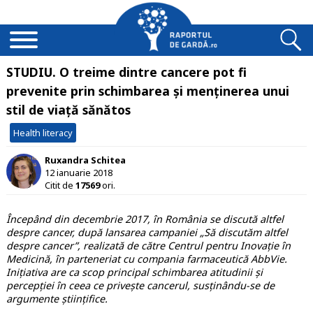
STUDIU. O treime dintre cancere pot fi
prevenite prin schimbarea și menținerea unui
stil de viață sănătos
Health literacy
Ruxandra Schitea
12 ianuarie 2018
Citit de
17569
ori.
Începând din decembrie 2017, în România se discută altfel
despre cancer, după lansarea campaniei „Să discutăm altfel
despre cancer”, realizată de către Centrul pentru Inovație în
Medicină, în parteneriat cu compania farmaceutică AbbVie.
Inițiativa are ca scop principal schimbarea atitudinii și
percepției în ceea ce privește cancerul, susținându-se de
argumente științifice.