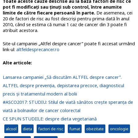
Toate aceste cauze descrise au la bază factori de risc ce
pot fi modificați sau ținuți sub control, între anumite
limite de către fiecare persoană în parte.
De asemenea, cei
20 de factori de risc au fost descriși pentru prima dată în anul
2010, când se estima că numai 1 caz de cancer din 3 poate fi
atribuit acestora.
Site-ul campaniei „Altfel despre cancer” poate fi accesat urmând
link-ul:
altfeldesprecancer.ro
Alte articole:
Lansarea campaniei „Să discutăm ALTFEL despre cancer”.
ALTFEL despre prevenția, depistarea precoce, diagnosticul
precis și tratamentul modern al bolii
#ASCO2017: STUDIU: Stilul de viată sănătos crește speranța de
viată a bolnavilor de cancer colorectal
CE SPUN STUDIILE: despre dieta vegetariană
alcool
dieta
factori de risc
fumat
obezitate
oncologie