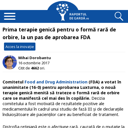
Prima terapie genică pentru o formă rară de
orbire, la un pas de aprobarea FDA
Acces la inovație
Mihai Dorobantu
16 octombrie 2017
Citit de
4662
ori.
Comitetul
Food and Drug Administration
(FDA) a votat în
unanimitate (16-0) pentru aprobarea Luxturna, o nouă
terapie genică menită să trateze o formă rară de orbire
care se manifestă cel mai des în copilărie.
Decizia
comitetului a fost motivată de rezultatele pozitive ale
medicamentului în cadrul unui studiu de fază III și de declarațiile
înduioșătoare ale pacienților care au beneficiat de tratament.
Distrofia retiniană este o afecțiune rară, cauzată de o mutație la