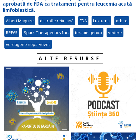
aprobată de FDA ca tratament pentru
leucemia acută
limfoblastică.
Albert Maguire
distrofie retiniană
FDA
Luxturna
orbire
RPE65
Spark Therapeutics Inc.
terapie genica
vedere
voretigene neparvovec
ALTE RESURSE