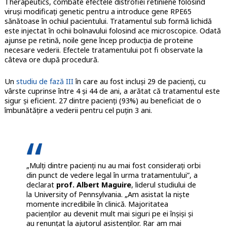
Therapeutics, combate efectele distrofiei retiniene folosind
viruși modificați genetic pentru a introduce gene RPE65
sănătoase în ochiul pacientului. Tratamentul sub formă lichidă
este injectat în ochii bolnavului folosind ace microscopice. Odată
ajunse pe retină, noile gene încep producția de proteine
necesare vederii. Efectele tratamentului pot fi observate la
câteva ore după procedură.
Un
studiu de fază III
în care au fost incluși 29 de pacienți, cu
vârste cuprinse între 4 și 44 de ani, a arătat că tratamentul este
sigur și eficient. 27 dintre pacienți (93%) au beneficiat de o
îmbunătățire a vederii pentru cel puțin 3 ani.
„Mulți dintre pacienți nu au mai fost considerați orbi
din punct de vedere legal în urma tratamentului”, a
declarat
prof. Albert Maguire
, liderul studiului de
la University of Pennsylvania. „Am asistat la niște
momente incredibile în clinică. Majoritatea
pacienților au devenit mult mai siguri pe ei înșiși și
au renunțat la ajutorul asistenților. Rar am mai