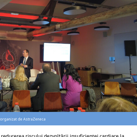
 organizat de AstraZeneca
reducerea riscului dezvoltării insuficienței cardiace la