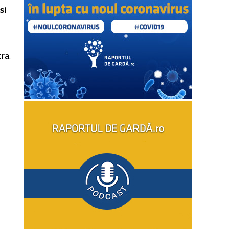
si
ra.