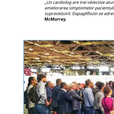
„Un cardiolog are trei obiective atun
ameliorarea simptomelor pacientului,
supraviețuirii. Dapagliflozin se adr
McMurray.