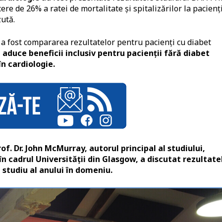
re de 26% a ratei de mortalitate și spitalizărilor la pacienți
zută.
a fost compararea rezultatelor pentru pacienți cu diabet
duce beneficii inclusiv pentru pacienții fără diabet
în cardiologie.
of. Dr. John McMurray, autorul principal al studiului,
n cadrul Universității din Glasgow, a discutat rezultate
 studiu al anului în domeniu.