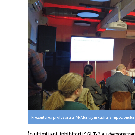
Prezentarea profesorului McMurray în cadrul simpozionului
În ultimii ani, inhibitorii SGLT-2 au demonstrat 