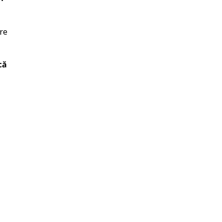
re
că