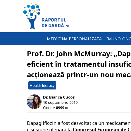
MEDICINA PERSONALIZATĂ
IMUNO-ONC
Prof. Dr. John McMurray: „Da
eficient în tratamentul insufic
acționează printr-un nou me
Health literacy
Dr. Bianca Cucoș
10 septembrie 2019
Citit de
8999
ori.
Dapagliflozin a fost dezvoltat ca un medicament 
o sesiune plenară la
Congresul European de C