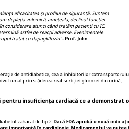
anță eficacitatea și profilul de siguranță. Suntem
cum depleția volemică, amețeala, declinul funcției
în considerare atunci când tratăm pacienți cu IC.
etermină astfel de reacții adverse. Evenimentele
upul tratat cu dapagliflozin”–
Prof. John
erație de antidiabetice, cea a inhibitorilor cotransportorulu
nivel renal prin scăderea reabsorbției glucozei din urină,
i pentru insuficiența cardiacă ce a demonstrat o
diabetul zaharat de tip 2.
Dacă FDA aprobă o nouă indicați
bare importantă în cardiologie. Medicamentul va putea f