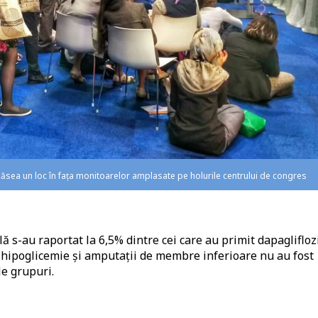
găsea un loc în fața monitoarelor amplasate pe holurile centrului de congres
ă s-au raportat la 6,5% dintre cei care au primit dapaglifloz
e hipoglicemie și amputații de membre inferioare nu au fost
le grupuri.