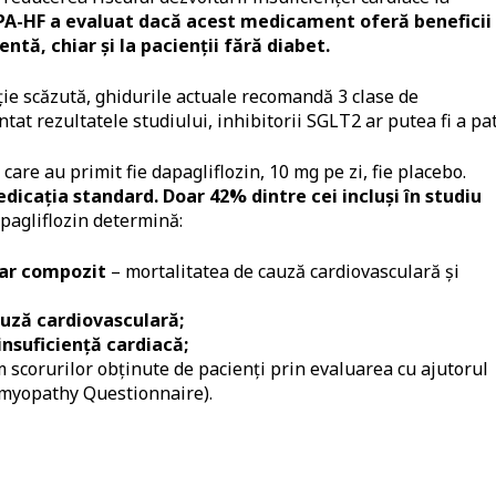
PA-HF a evaluat dacă acest medicament oferă beneficii 
entă, chiar și la pacienții fără diabet.
ecție scăzută, ghidurile actuale recomandă 3 clase de
t rezultatele studiului, inhibitorii SGLT2 ar putea fi a pat
 care au primit fie dapagliflozin, 10 mg pe zi, fie placebo.
edicația standard.
Doar 42% dintre cei incluși în studiu
pagliflozin determină:
mar compozit
– mortalitatea de cauză cardiovasculară și
uză cardiovasculară;
insuficiență cardiacă;
 scorurilor obținute de pacienți prin evaluarea cu ajutorul
omyopathy Questionnaire).