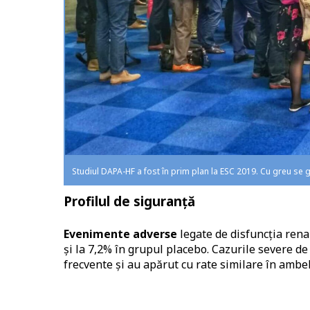
Studiul DAPA-HF a fost în prim plan la ESC 2019. Cu greu se 
Profilul de siguranță
Evenimente adverse
legate de disfuncția renal
și la 7,2% în grupul placebo. Cazurile severe d
frecvente și au apărut cu rate similare în ambe