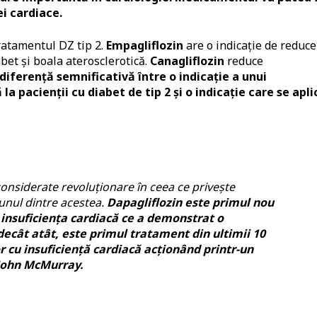
i cardiace.
tratamentul DZ tip 2.
Empagliflozin
are o indicație de reduce
abet și boala aterosclerotică.
Canagliflozin
reduce
 diferență semnificativă între o indicație a unui
 pacienții cu diabet de tip 2 și o indicație care se apli
 considerate revoluționare în ceea ce privește
unul dintre acestea.
Dapagliflozin este primul nou
 insuficiența cardiacă ce a demonstrat o
decât atât, este primul tratament din ultimii 10
r cu insuficiență cardiacă acționând printr-un
 John McMurray.