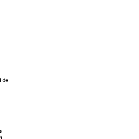
i de
e
i