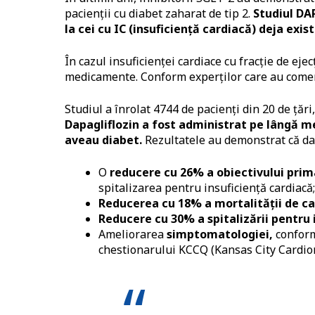
pacienții cu diabet zaharat de tip 2.
Studiul DA
la cei cu IC (insuficiență cardiacă) deja exist
În cazul insuficienței cardiace cu fracție de ej
medicamente. Conform experților care au comenta
Studiul a înrolat 4744 de pacienți din 20 de țări,
Dapagliflozin a fost administrat pe lângă m
aveau diabet.
Rezultatele au demonstrat că da
O
reducere cu 26% a obiectivului pri
spitalizarea pentru insuficiență cardiacă;
Reducerea cu 18% a mortalității de ca
Reducere cu 30% a spitalizării pentru 
Ameliorarea
simptomatologiei,
conform
chestionarului KCCQ (Kansas City Cardi