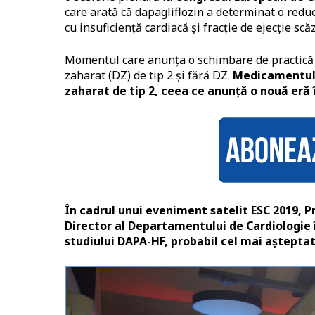
care arată că dapagliflozin a determinat o reduce
cu insuficiență cardiacă și fracție de ejecție scă
Momentul care anunța o schimbare de practică 
zaharat (DZ) de tip 2 și fără DZ.
Medicamentul a
zaharat de tip 2, ceea ce anunță o nouă eră 
În cadrul unui eveniment satelit ESC 2019, Pr
Director al Departamentului de Cardiologie î
studiului DAPA-HF, probabil cel mai așteptat