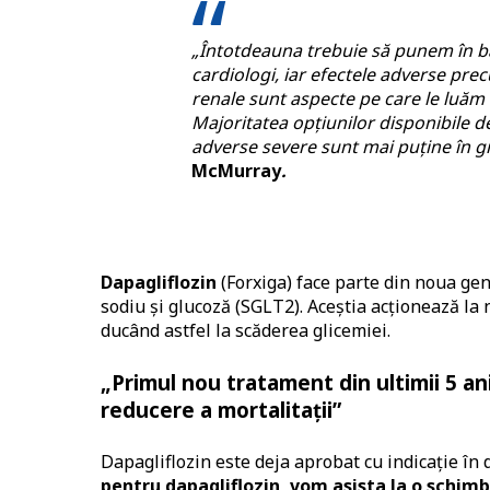
„Întotdeauna trebuie să punem în bal
cardiologi, iar efectele adverse pre
renale sunt aspecte pe care le luăm 
Majoritatea opțiunilor disponibile d
adverse severe sunt mai puține în gr
McMurray
.
Dapagliflozin
(Forxiga) face parte din noua gen
sodiu și glucoză (SGLT2). Aceștia acționează la 
ducând astfel la scăderea glicemiei.
„Primul nou tratament din ultimii 5 an
reducere a mortalitații”
Dapagliflozin este deja aprobat cu indicație în 
pentru dapagliflozin, vom asista la o schim