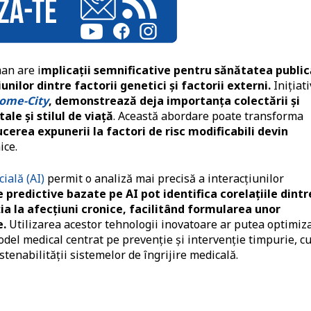
an are i
mplicații semnificative pentru sănătatea public
nilor dintre factorii genetici și factorii externi.
Inițiat
ome-City
, demonstrează deja importanța colectării și
ale și stilul de viață
. Această abordare poate transforma
cerea expunerii la factori de risc modificabili devin
ice.
cială (AI)
permit o analiză mai precisă a interacțiunilor
predictive bazate pe AI pot identifica corelațiile dintr
ția la afecțiuni cronice, facilitând formularea unor
e.
Utilizarea acestor tehnologii inovatoare ar putea optimiz
del medical centrat pe prevenție și intervenție timpurie, c
stenabilității sistemelor de îngrijire medicală.