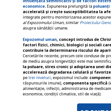
influențată semnificativ și de factori externi
economice.
Expunerea prelungită la
poluanți
accelerată și crește susceptibilitatea la afe
integrate pentru monitorizarea acestor expuner
al Expozomului Uman
, similar
Proiectului Ge
asupra sănătății umane.
Expozomul uman
, concept introdus de Chris
factori fizici, chimici, biologici și sociali c
contribuie la determinarea riscului de apari
Cercetările recente, precum cele conduse de pro
de mediu asupra longevității este mai semnificat
la poluare, stres cronic și adoptarea unei 
accelerează degradarea celulară și favorize
pe
trei niveluri
, expozomul include:
component
răspunsurile imune),
componenta specifică
(
alimentație, infecții, administrarea de medicame
economice, condiții climatice, stil de viață).