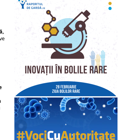
ă,
ive
e
a
u