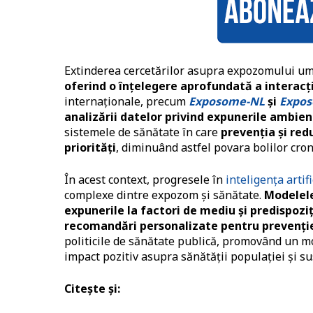
Extinderea cercetărilor asupra expozomului um
oferind o înțelegere aprofundată a interacțiu
internaționale, precum
Exposome-NL
și
Expos
analizării datelor privind expunerile ambient
sistemele de sănătate în care
prevenția și redu
priorități
, diminuând astfel povara bolilor cron
În acest context, progresele în
inteligența artifi
complexe dintre expozom și sănătate.
Modelele 
expunerile la factori de mediu și predispozi
recomandări personalizate pentru prevenți
politicile de sănătate publică, promovând un mo
impact pozitiv asupra sănătății populației și su
Citește și: