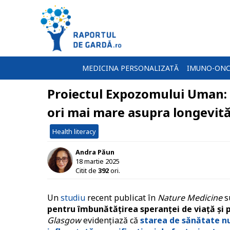
MEDICINA PERSONALIZATĂ
IMUNO-ONC
Proiectul Expozomului Uman: 
ori mai mare asupra longevităț
Health literacy
Andra Păun
18 martie 2025
Citit de
392
ori.
Un
studiu
recent publicat în
Nature Medicine
s
pentru îmbunătățirea speranței de viață și p
Glasgow
evidențiază că
starea de sănătate nu