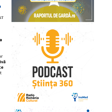
a
ct
la
or
ivă
ce
t