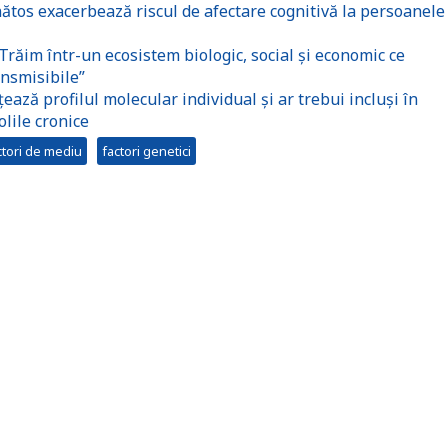
nătos exacerbează riscul de afectare cognitivă la persoanele
Trăim într-un ecosistem biologic, social și economic ce
ansmisibile”
ază profilul molecular individual și ar trebui incluși în
olile cronice
ctori de mediu
factori genetici