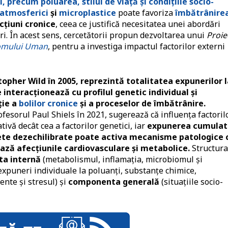
, precum poluarea, stilul de viață și condițiile socio-
 atmosferici
și
microplastice
poate favoriza
îmbătrânire
cțiuni cronice
, ceea ce justifică necesitatea unei abordări
i. În acest sens, cercetătorii propun dezvoltarea unui
Proie
nomului Uman
, pentru a investiga impactul factorilor externi
topher Wild în 2005, reprezintă totalitatea expunerilor 
are interacționează cu profilul genetic individual și
ție a
bolilor cronice
și a proceselor de îmbătrânire.
fesorul Paul Shiels în 2021, sugerează că influența factoril
ivă decât cea a factorilor genetici, iar
expunerea cumulat
diete dezechilibrate poate activa mecanisme patologice 
ază afecțiunile cardiovasculare și metabolice.
Structura
a internă
(metabolismul, inflamația, microbiomul și
expuneri individuale la poluanți, substanțe chimice,
nte și stresul) și
componenta generală
(situațiile socio-