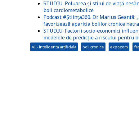
STUDIU. Poluarea și stilul de viață nesă
boli cardiometabolice
Podcast #Știința360. Dr. Marius Geantă: „
favorizează apariția bolilor cronice netr
STUDIU. Factorii socio-economici influențe
modelele de predicție a riscului pentru b
AI - inteligenta artificiala
boli cronice
expozom
fa