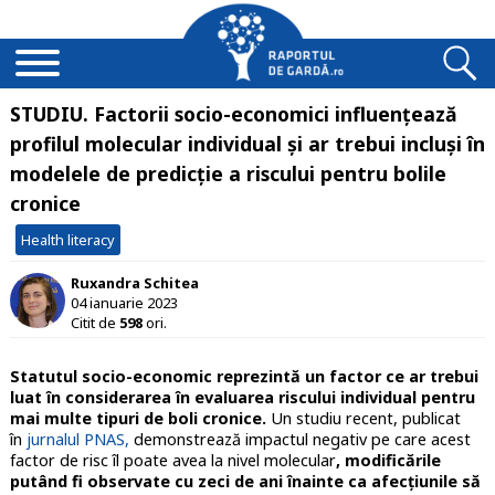
STUDIU. Factorii socio-economici influențează
profilul molecular individual și ar trebui incluși în
modelele de predicție a riscului pentru bolile
cronice
Health literacy
Ruxandra Schitea
04 ianuarie 2023
Citit de
598
ori.
Statutul socio-economic reprezintă un factor ce ar trebui
luat în considerarea în evaluarea riscului individual pentru
mai multe tipuri de boli cronice.
Un studiu recent, publicat
în
jurnalul PNAS,
demonstrează impactul negativ pe care acest
factor de risc îl poate avea la nivel molecular
, modificările
putând fi observate cu zeci de ani înainte ca afecțiunile să