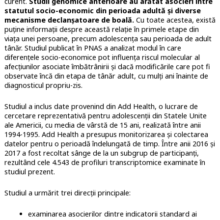
curent.
Studii genomice anterioare au arătat asocieri între
statutul socio-economic din perioada adultă și diverse
mecanisme declanșatoare de boală.
Cu toate acestea, există
puține informații despre această relație în primele etape din
viața unei persoane, precum adolescența sau perioada de adult
tânăr. Studiul publicat în PNAS a analizat modul în care
diferențele socio-economice pot influența riscul molecular al
afecțiunilor asociate îmbătrânirii și dacă modificările care pot fi
observate încă din etapa de tânăr adult, cu mulți ani înainte de
diagnosticul propriu-zis.
Studiul a inclus date provenind din Add Health, o lucrare de
cercetare reprezentativă pentru adolescenții din Statele Unite
ale Americii, cu media de vârstă de 15 ani, realizată între anii
1994-1995. Add Health a presupus monitorizarea și colectarea
datelor pentru o perioadă îndelungată de timp. Între anii 2016 și
2017 a fost recoltat sânge de la un subgrup de participanți,
rezultând cele 4.543 de profiluri transcriptomice examinate în
studiul prezent.
Studiul a urmărit trei direcții principale:
examinarea asocierilor dintre indicatorii standard ai