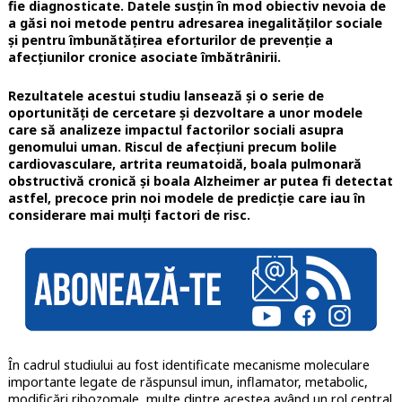
fie diagnosticate. Datele susțin în mod obiectiv nevoia de
a găsi noi metode pentru adresarea inegalităților sociale
și pentru îmbunătățirea eforturilor de prevenție a
afecțiunilor cronice asociate îmbătrânirii.
Rezultatele acestui studiu lansează și o serie de
oportunități de cercetare și dezvoltare a unor modele
care să analizeze impactul factorilor sociali asupra
genomului uman. Riscul de afecțiuni precum bolile
cardiovasculare, artrita reumatoidă, boala pulmonară
obstructivă cronică și boala Alzheimer ar putea fi detectat
astfel, precoce prin noi modele de predicție care iau în
considerare mai mulți factori de risc.
În cadrul studiului au fost identificate mecanisme moleculare
importante legate de răspunsul imun, inflamator, metabolic,
modificări ribozomale, multe dintre acestea având un rol central