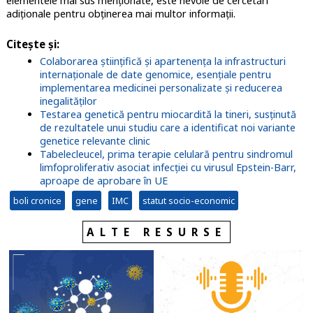
elementele mai sus menționate, este nevoie de cercetări
adiționale pentru obținerea mai multor informații.
Citește și:
Colaborarea științifică și apartenența la infrastructuri
internaționale de date genomice, esențiale pentru
implementarea medicinei personalizate și reducerea
inegalităților
Testarea genetică pentru miocardită la tineri, susținută
de rezultatele unui studiu care a identificat noi variante
genetice relevante clinic
Tabelecleucel, prima terapie celulară pentru sindromul
limfoproliferativ asociat infecției cu virusul Epstein-Barr,
aproape de aprobare în UE
boli cronice
gene
IMC
statut socio-economic
ALTE RESURSE