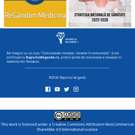
Am început cu un curs, “Comunicarea inovației, inovație în comunicare”. Și am
continuat cu
Raportuldegarda.ro
, primul portal de comunicare a inovației în
medicină din România.
©2026 Raportul de gardă
This work is licensed under a
Creative Commons Attribution-NonCommercial-
ShareAlike 4.0 International License
.