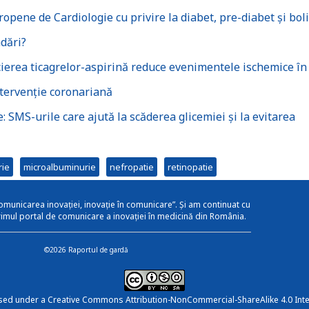
opene de Cardiologie cu privire la diabet, pre-diabet și boli
dări?
erea ticagrelor-aspirină reduce evenimentele ischemice în
intervenție coronariană
 SMS-urile care ajută la scăderea glicemiei și la evitarea
rie
microalbuminurie
nefropatie
retinopatie
omunicarea inovației, inovație în comunicare”. Și am continuat cu
rimul portal de comunicare a inovației în medicină din România.
©2026 Raportul de gardă
nsed under a
Creative Commons Attribution-NonCommercial-ShareAlike 4.0 Inte