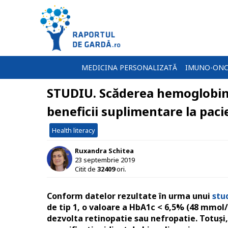
MEDICINA PERSONALIZATĂ
IMUNO-ONC
STUDIU. Scăderea hemoglobine
beneficii suplimentare la pacie
Health literacy
Ruxandra Schitea
23 septembrie 2019
Citit de
32409
ori.
Conform datelor rezultate în urma unui
stu
de tip 1, o valoare a HbA1c < 6,5% (48 mmol/
dezvolta retinopatie sau nefropatie. Totuși,