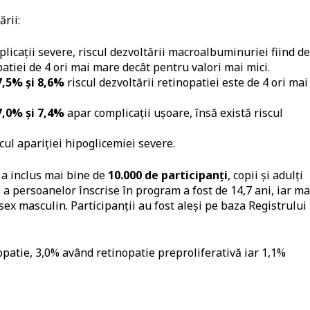
rii:
licații severe, riscul dezvoltării macroalbuminuriei fiind de
opatiei de 4 ori mai mare decât pentru valori mai mici.
7,5% și 8,6%
riscul dezvoltării retinopatiei este de 4 ori mai
7,0% și 7,4%
apar complicații ușoare, însă există riscul
.
cul apariției hipoglicemiei severe.
i a inclus mai bine de
10.000 de participanți
, copii și adulți
ă a persoanelor înscrise în program a fost de 14,7 ani, iar ma
sex masculin. Participanții au fost aleși pe baza Registrului
nopatie, 3,0% având retinopatie preproliferativă iar 1,1%