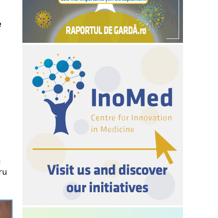
e
i
ru