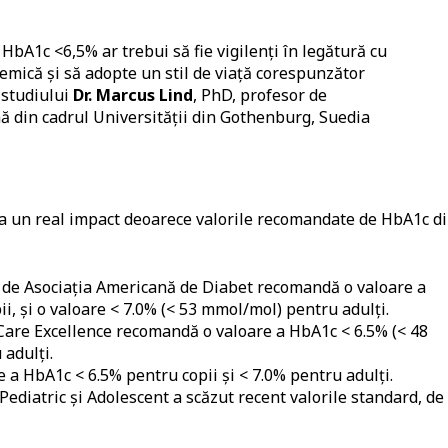
 HbA1c <6,5% ar trebui să fie vigilenți în legătură cu
cemică și să adopte un stil de viață corespunzător
 studiului
Dr. Marcus Lind
, PhD, profesor de
nă din cadrul Universității din Gothenburg, Suedia
ea un real impact deoarece valorile recomandate de HbA1c d
de Asociația Americană de Diabet recomandă o valoare a
, și o valoare < 7.0% (< 53 mmol/mol) pentru adulți.
 Care Excellence recomandă o valoare a HbA1c < 6.5% (< 48
 adulți.
 a HbA1c < 6.5% pentru copii și < 7.0% pentru adulți.
ediatric și Adolescent a scăzut recent valorile standard, de 