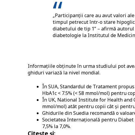
„Participanții care au avut valori ale
timpul petrecut într-o stare hipogli
diabetului de tip 1” – afirmă autorul
diabetologie la Institutul de Medici
Informațiile obținute în urma studiului pot av
ghiduri variază la nivel mondial.
În SUA, Standardul de Tratament propus 
HbA1c < 7.5% (< 58 mmol/mol) pentru copii
În UK, National Institute for Health and
mmol/mol) atât pentru copii cât și pentru
Ghidurile din Suedia recomandă o valoare
Societatea Internațională pentru Diabet P
7,5% la 7,0%.
Citește și: