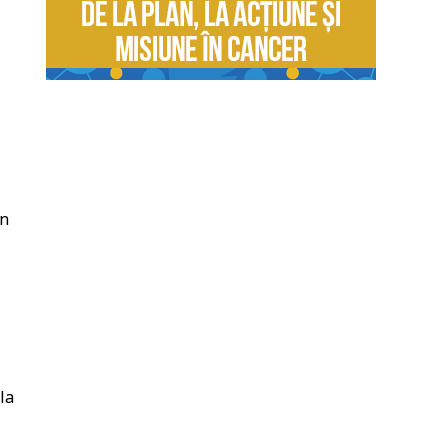
in
la