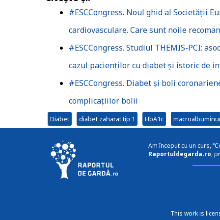
#ESCCongress. Noul ghid al Societății Eur
cardiovasculare. Care sunt noile recoman
#ESCCongress. Studiul THEMIS-PCI: asoci
cazul pacienților cu diabet și istoric de 
#ESCCongress. Diabet și boli coronariene:
complicațiilor bolii
Diabet
diabet zaharat tip 1
HbA1c
macroalbuminu
Am început cu un curs, “C
Raportuldegarda.ro
, p
This work is lice