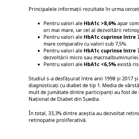
Principalele informații rezultate în urma cercetă
Pentru valori ale
HbA1c >8,6%
apar comp
ori mai mare, iar cel al dezvoltării retin
Pentru valori ale
HbA1c cuprinse între 
mare comparativ cu valori sub 7,5%.
Pentru valori ale
HbA1c cuprinse între 
dezvoltării micro sau macroalbuminuriei
Pentru valori ale
HbA1c <6,5%
există ris
Studiul s-a desfășurat între anii 1998 și 2017 ș
diagnosticați cu diabet de tip 1. Media de vârst
mult de jumătate dintre participanți au fost de 
Național de Diabet din Suedia.
În total, 33,3% dintre aceștia au dezvoltat reti
retinopatie proliferativă.