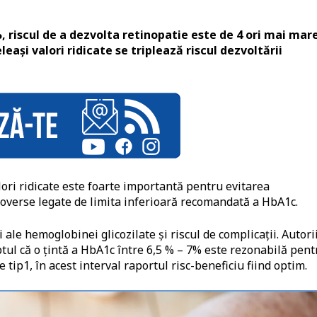
, riscul de a dezvolta retinopatie este de 4 ori mai mar
eași valori ridicate se triplează riscul dezvoltării
ori ridicate este foarte importantă pentru evitarea
troverse legate de limita inferioară recomandată a HbA1c.
i ale hemoglobinei glicozilate și riscul de complicații. Autori
ptul că o țintă a HbA1c între 6,5 % – 7% este rezonabilă pent
e tip1, în acest interval raportul risc-beneficiu fiind optim.