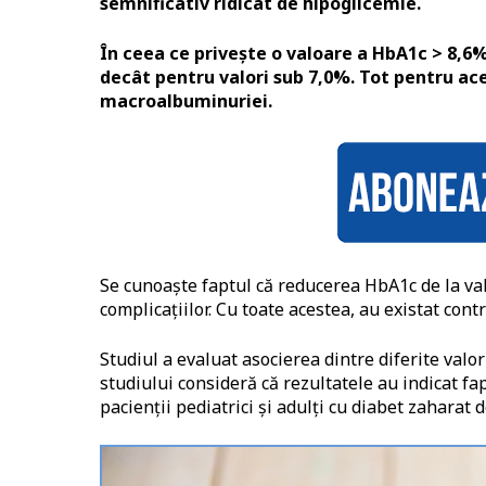
semnificativ ridicat de hipoglicemie.
În ceea ce privește o valoare a HbA1c > 8,6%
decât pentru valori sub 7,0%. Tot pentru acel
macroalbuminuriei.
Se cunoaște faptul că reducerea HbA1c de la val
complicațiilor. Cu toate acestea, au existat con
Studiul a evaluat asocierea dintre diferite valor
studiului consideră că rezultatele au indicat fa
pacienții pediatrici și adulți cu diabet zaharat d