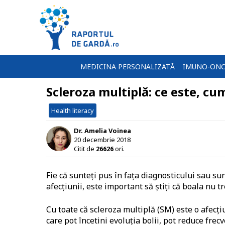
MEDICINA PERSONALIZATĂ
IMUNO-ONC
Scleroza multiplă: ce este, cu
Health literacy
Dr. Amelia Voinea
20 decembrie 2018
Citit de
26626
ori.
Fie că sunteți pus în faţa diagnosticului sau su
afecţiunii, este important să ştiţi că boala nu t
Cu toate că scleroza multiplă (SM) este o afecţi
care pot încetini evoluţia bolii, pot reduce fre