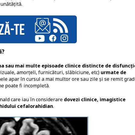
bunătăţită.
ă?
na sau mai multe episoade clinice distincte de disfuncți
zuale, amorțeli, furnicături, slăbiciune, etc)
urmate de
e apar în cursul a mai multor ore sau zile și se remit grad
e poate fi incompletă.
nald care iau în considerare
dovezi clinice, imagistice
hidului cefalorahidian
.