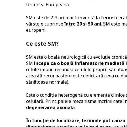
Uniunea Europeană.
SM este de 2-3 ori mai frecventă la
femei
decât
vârstele cuprinse
între 20 şi 50 ani
. SM este ma
europeni.
Ce este SM?
SM este o boală neurologică cu evoluție cronică
SM
începe ca o boală inflamatorie mediată
celule imune recunosc celulele proprii sănătoas
această recunoaștere este deficitară ceea ce du
sănătoase normale).
Este o condiție heterogenă cu elemente clinice 
celulară. Principalele mecanisme incriminate în
degenerarea axonală
.
În funcție de localizare, leziunile pot cauza
dimensiunea acestora este mai mare, cu atât