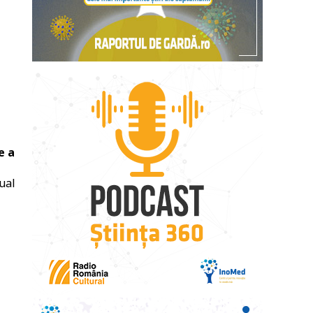
e a
ual