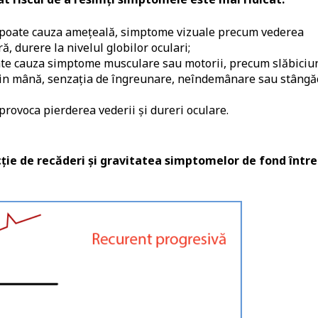
al poate cauza ameţeală, simptome vizuale precum vederea
ă, durere la nivelul globilor oculari;
oate cauza simptome musculare sau motorii, precum slăbiciu
e din mână, senzaţia de îngreunare, neîndemânare sau stângă
provoca pierderea vederii şi dureri oculare.
cție de recăderi și gravitatea simptomelor de fond între