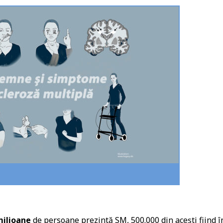
milioane
de persoane prezintă SM, 500.000 din acești fiind î