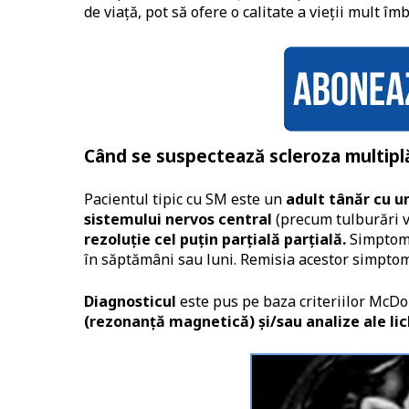
de viaţă, pot să ofere o calitate a vieţii mult îm
Când se suspectează scleroza multipl
Pacientul tipic cu SM este un
adult tânăr cu u
sistemului nervos
central
(precum tulburări vi
rezoluție cel puțin parțială parțială.
Simptomel
în săptămâni sau luni. Remisia acestor simptom
Diagnosticul
este pus pe baza criteriilor McDo
(rezonanță magnetică) și/sau analize ale lic