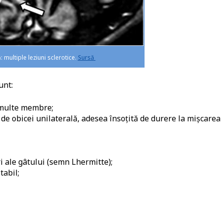
multiple leziuni sclerotice.
Sursă
unt:
 multe membre;
 de obicei unilaterală, adesea însoțită de durere la mișcarea
ri ale gâtului (semn Lhermitte);
tabil;