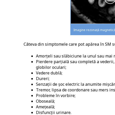
Imagine rezonață magnetică: 
Câteva din simptomele care pot apărea în SM s
Amorțeli sau slăbiciune la unul sau mai
Pierdere parțială sau completă a vederii,
globilor oculari;
Vedere dublă;
Dureri;
Senzații de șoc electric la anumite mișcă
Tremor, lipsa de coordonare sau mers ins
Probleme în vorbire;
Oboseală;
Amețeală;
Disfuncții urinare.