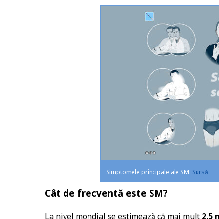
Simptomele principale ale SM.
Sursă
Cât de frecventă este SM?
La nivel mondial se estimează că mai mult
2.5 