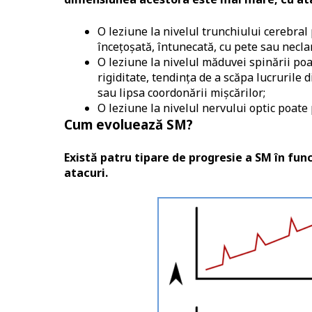
O leziune la nivelul trunchiului cerebr
încețoșată, întunecată, cu pete sau neclar
O leziune la nivelul măduvei spinării p
rigiditate, tendinţa de a scăpa lucruril
sau lipsa coordonării mişcărilor;
O leziune la nivelul nervului optic poate 
Cum evoluează SM?
Există patru tipare de progresie a SM în fun
atacuri.