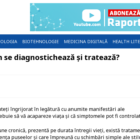
OLOGIA
BIOTEHNOLOGIE
MEDICINA DIGITALĂ
HEALTH LIT
m se diagnostichează și tratează?
nteți îngrijorat în legătură cu anumite manifestări ale
rebuie să vă acapareze viaţa şi că simptomele pot fi controlat
une cronică, prezentă pe durata întregii vieţi, există tratam
cvenţa puseelor şi care împreună cu schimbări simple ale stil