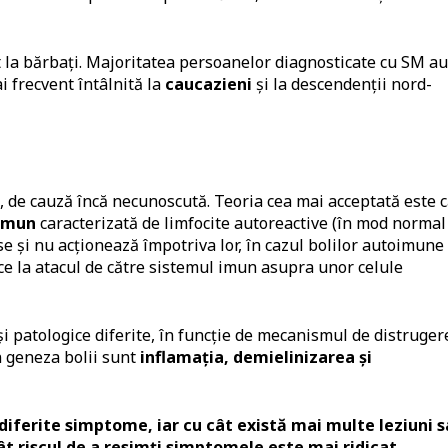
 la bărbaţi. Majoritatea persoanelor diagnosticate cu SM au
i frecvent întâlnită la
caucazieni
şi la descendenţii nord-
, de cauză încă necunoscută. Teoria cea mai acceptată este 
 imun
caracterizată de limfocite autoreactive (în mod normal
e și nu acționează împotriva lor, în cazul bolilor autoimune
ce la atacul de către sistemul imun asupra unor celule
și patologice diferite, în funcție de mecanismul de distruger
 geneza bolii sunt
inflamația, demielinizarea și
 diferite simptome, iar cu cât există mai multe leziuni 
 riscul de a resimţi simptomele este mai ridicat.