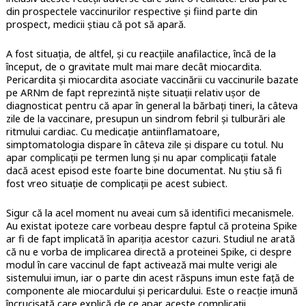
din prospectele vaccinurilor respective și fiind parte din
prospect, medicii știau că pot să apară.
A fost situația, de altfel, și cu reacțiile anafilactice, încă de la
început, de o gravitate mult mai mare decât miocardita.
Pericardita și miocardita asociate vaccinării cu vaccinurile bazate
pe ARNm de fapt reprezintă niște situații relativ ușor de
diagnosticat pentru că apar în general la bărbați tineri, la câteva
zile de la vaccinare, presupun un sindrom febril și tulburări ale
ritmului cardiac. Cu medicație antiinflamatoare,
simptomatologia dispare în câteva zile și dispare cu totul. Nu
apar complicații pe termen lung și nu apar complicații fatale
dacă acest episod este foarte bine documentat. Nu știu să fi
fost vreo situație de complicații pe acest subiect.
Sigur că la acel moment nu aveai cum să identifici mecanismele.
Au existat ipoteze care vorbeau despre faptul că proteina Spike
ar fi de fapt implicată în apariția acestor cazuri. Studiul ne arată
că nu e vorba de implicarea directă a proteinei Spike, ci despre
modul în care vaccinul de fapt activează mai multe verigi ale
sistemului imun, iar o parte din acest răspuns imun este față de
componente ale miocardului și pericardului. Este o reacție imună
încrucișată care explică de ce apar aceste complicații.