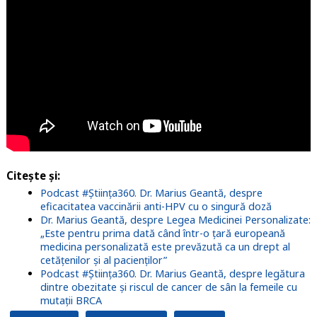
Citește și:
Podcast #Știința360. Dr. Marius Geantă, despre
eficacitatea vaccinării anti-HPV cu o singură doză
Dr. Marius Geantă, despre Legea Medicinei Personalizate:
„Este pentru prima dată când într-o țară europeană
medicina personalizată este prevăzută ca un drept al
cetățenilor și al pacienților”
Podcast #Știința360. Dr. Marius Geantă, despre legătura
dintre obezitate și riscul de cancer de sân la femeile cu
mutații BRCA