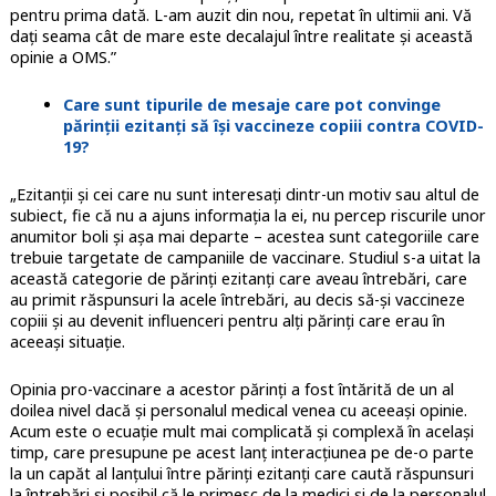
pentru prima dată. L-am auzit din nou, repetat în ultimii ani. Vă
dați seama cât de mare este decalajul între realitate și această
opinie a OMS.”
Care sunt tipurile de mesaje care pot convinge
părinții ezitanți să își vaccineze copiii contra COVID-
19?
„Ezitanții și cei care nu sunt interesați dintr-un motiv sau altul de
subiect, fie că nu a ajuns informația la ei, nu percep riscurile unor
anumitor boli și așa mai departe – acestea sunt categoriile care
trebuie targetate de campaniile de vaccinare. Studiul s-a uitat la
această categorie de părinți ezitanți care aveau întrebări, care
au primit răspunsuri la acele întrebări, au decis să-și vaccineze
copiii și au devenit influenceri pentru alți părinți care erau în
aceeași situație.
Opinia pro-vaccinare a acestor părinți a fost întărită de un al
doilea nivel dacă și personalul medical venea cu aceeași opinie.
Acum este o ecuație mult mai complicată și complexă în același
timp, care presupune pe acest lanț interacțiunea pe de-o parte
la un capăt al lanțului între părinți ezitanți care caută răspunsuri
la întrebări și posibil că le primesc de la medici și de la personalul