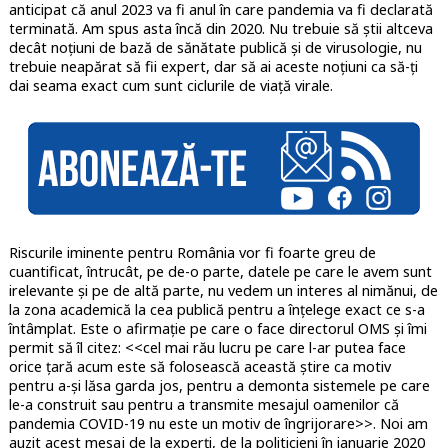
anticipat că anul 2023 va fi anul în care pandemia va fi declarată
terminată. Am spus asta încă din 2020. Nu trebuie să știi altceva
decât noțiuni de bază de sănătate publică și de virusologie, nu
trebuie neapărat să fii expert, dar să ai aceste noțiuni ca să-ți
dai seama exact cum sunt ciclurile de viață virale.
Riscurile iminente pentru România vor fi foarte greu de
cuantificat, întrucât, pe de-o parte, datele pe care le avem sunt
irelevante și pe de altă parte, nu vedem un interes al nimănui, de
la zona academică la cea publică pentru a înțelege exact ce s-a
întâmplat. Este o afirmație pe care o face directorul OMS și îmi
permit să îl citez: <<cel mai rău lucru pe care l-ar putea face
orice țară acum este să folosească această știre ca motiv
pentru a-și lăsa garda jos, pentru a demonta sistemele pe care
le-a construit sau pentru a transmite mesajul oamenilor că
pandemia COVID-19 nu este un motiv de îngrijorare>>. Noi am
auzit acest mesaj de la experți, de la politicieni în ianuarie 2020