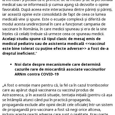
medical sau se informează și cumva ajung să dezvolte o opinie
favorabilă. După aceea este interacțiunea dintre părinți și părinți,
iar această opinie este consolidată de fapt de ceea ce lumea
medicală vine și spune. Este o ecuație complexă și diferită de
modul acesta unidirecțional în care a funcționat campania de
vaccinare în România, în care medicii spuneau și era de la sine
înțeles că ceilalți trebuie să urmeze ceea ce spuneau medicii.
Același studiu spune că tipul clasic de mesaj emis de
medicul pediatru sau de asistenta medicală <<vaccinul
este bine tolerat cu puține efecte adverse>> a fost de-a
dreptul ineficient.
”
Noi date despre mecanismele care determină
cazurile rare de miocardită asociate vaccinurilor
ARNm contra COVID-19
„A fost o emoție mare pentru că, la fel ca în cazul trombozelor
care au apărut după vaccinarea cu vaccinul produs de
Astrazeneca, și în această situație, tentația inițială (pentru că așa
se întâmplă atunci când pui în practică propaganda,
propaganda exclude alte opinii decât cele oficiale) într-un sistem
de propagandă pro-vaccinare a fost să negi orice altceva,
inclusiv aceste reacții adverse care sunt o realitate. Erau parte