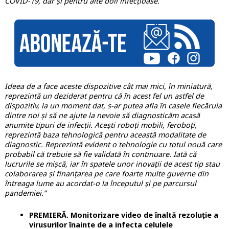
COVID-19, dar și pentru alte boli infecțioase.
Ideea de a face aceste dispozitive cât mai mici, în miniatură,
reprezintă un deziderat pentru că în acest fel un astfel de
dispozitiv, la un moment dat, s-ar putea afla în casele fiecăruia
dintre noi și să ne ajute la nevoie să diagnosticăm acasă
anumite tipuri de infecții. Acești roboți mobili, feroboți,
reprezintă baza tehnologică pentru această modalitate de
diagnostic. Reprezintă evident o tehnologie cu totul nouă care
probabil că trebuie să fie validată în continuare. Iată că
lucrurile se mișcă, iar în spatele unor inovații de acest tip stau
colaborarea și finanțarea pe care foarte multe guverne din
întreaga lume au acordat-o la începutul și pe parcursul
pandemiei.”
PREMIERĂ. Monitorizare video de înaltă rezoluție a
virusurilor înainte de a infecta celulele