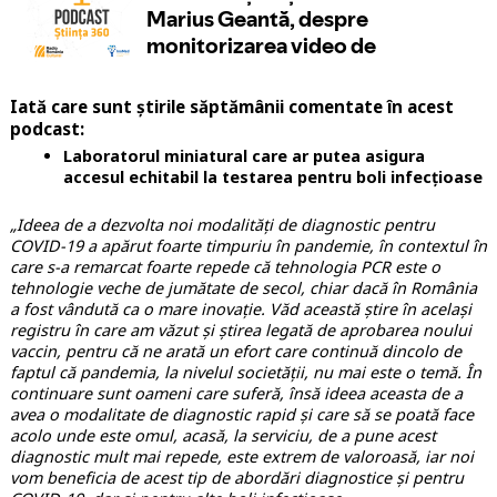
Iată care sunt știrile săptămânii comentate în acest
podcast:
Laboratorul miniatural care ar putea asigura
accesul echitabil la testarea pentru boli infecțioase
„Ideea de a dezvolta noi modalități de diagnostic pentru
COVID-19 a apărut foarte timpuriu în pandemie, în contextul în
care s-a remarcat foarte repede că tehnologia PCR este o
tehnologie veche de jumătate de secol, chiar dacă în România
a fost vândută ca o mare inovație. Văd această știre în același
registru în care am văzut și știrea legată de aprobarea noului
vaccin, pentru că ne arată un efort care continuă dincolo de
faptul că pandemia, la nivelul societății, nu mai este o temă. În
continuare sunt oameni care suferă, însă ideea aceasta de a
avea o modalitate de diagnostic rapid și care să se poată face
acolo unde este omul, acasă, la serviciu, de a pune acest
diagnostic mult mai repede, este extrem de valoroasă, iar noi
vom beneficia de acest tip de abordări diagnostice și pentru