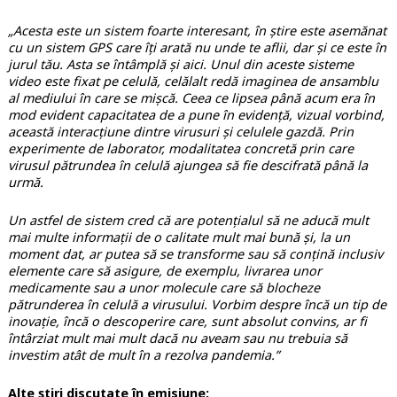
„Acesta este un sistem foarte interesant, în știre este asemănat
cu un sistem GPS care îți arată nu unde te aflii, dar și ce este în
jurul tău. Asta se întâmplă și aici. Unul din aceste sisteme
video este fixat pe celulă, celălalt redă imaginea de ansamblu
al mediului în care se mișcă. Ceea ce lipsea până acum era în
mod evident capacitatea de a pune în evidență, vizual vorbind,
această interacțiune dintre virusuri și celulele gazdă. Prin
experimente de laborator, modalitatea concretă prin care
virusul pătrundea în celulă ajungea să fie descifrată până la
urmă.
Un astfel de sistem cred că are potențialul să ne aducă mult
mai multe informații de o calitate mult mai bună și, la un
moment dat, ar putea să se transforme sau să conțină inclusiv
elemente care să asigure, de exemplu, livrarea unor
medicamente sau a unor molecule care să blocheze
pătrunderea în celulă a virusului. Vorbim despre încă un tip de
inovație, încă o descoperire care, sunt absolut convins, ar fi
întârziat mult mai mult dacă nu aveam sau nu trebuia să
investim atât de mult în a rezolva pandemia.”
Alte știri discutate în emisiune: