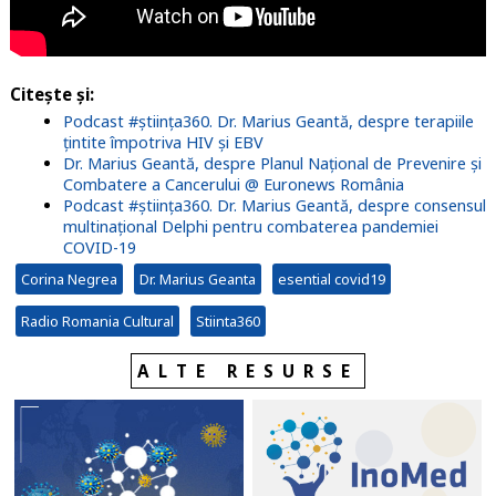
Citește și:
Podcast #știința360. Dr. Marius Geantă, despre terapiile
țintite împotriva HIV și EBV
Dr. Marius Geantă, despre Planul Național de Prevenire și
Combatere a Cancerului @ Euronews România
Podcast #știința360. Dr. Marius Geantă, despre consensul
multinațional Delphi pentru combaterea pandemiei
COVID-19
Corina Negrea
Dr. Marius Geanta
esential covid19
Radio Romania Cultural
Stiinta360
ALTE RESURSE