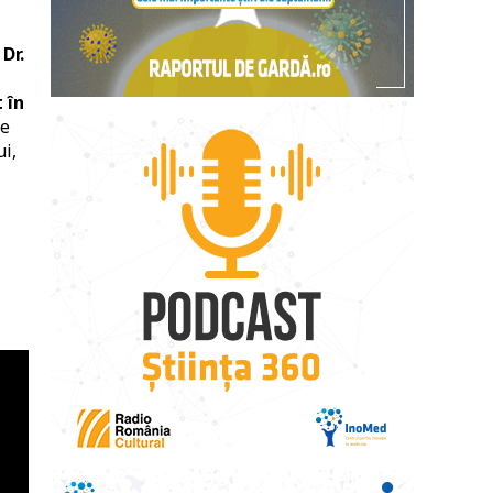
 Dr.
 în
re
i,