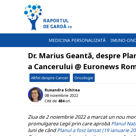
MEDICINA PERSONALIZATĂ
IMUNO-ONC
Dr. Marius Geantă, despre Pla
a Cancerului @ Euronews Ro
Altfel despre Cancer
Oncologie
Ruxandra Schitea
08 noiembrie 2022
Citit de
484
ori.
Ziua de 2 noiembrie 2022 a marcat un nou mome
promulgarea Legii prin care aprobă
Planul Naț
luni de când
Planul a fost lansat (19 ianuarie 2