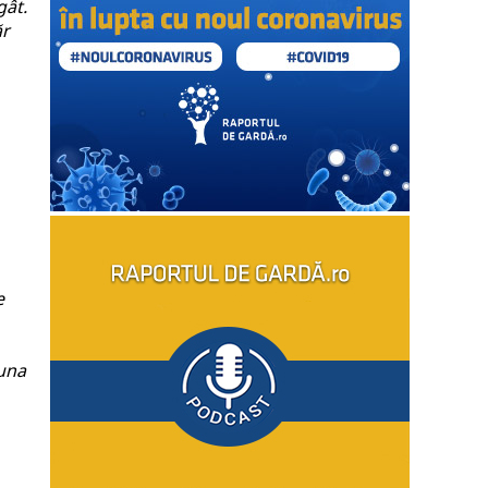
gât.
ăr
e
euna