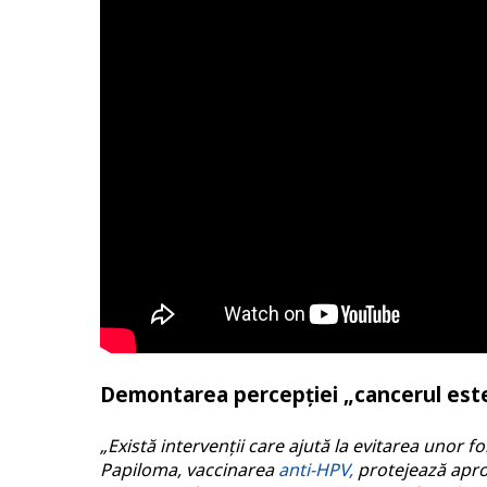
Demontarea percepției „cancerul este 
„Există intervenții care ajută la evitarea unor
Papiloma, vaccinarea
anti-HPV,
protejează aproa