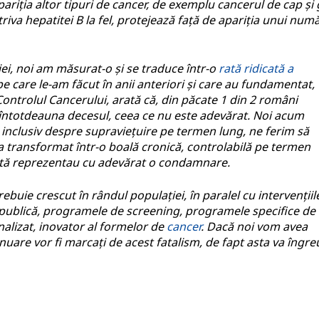
ariția altor tipuri de cancer, de exemplu cancerul de cap și 
va hepatitei B la fel, protejează față de apariția unui num
iei, noi am măsurat-o și se traduce într-o
rată ridicată a
e care le-am făcut în anii anteriori și care au fundamentat,
Controlul Cancerului, arată că, din păcate 1 din 2 români
întotdeauna decesul, ceea ce nu este adevărat. Noi acum
 inclusiv despre supraviețuire pe termen lung, ne ferim să
a transformat într-o boală cronică, controlabilă pe termen
dată reprezentau cu adevărat o condamnare.
ebuie crescut în rândul populației, în paralel cu intervențiil
 publică, programele de screening, programele specifice de
alizat, inovator al formelor de
cancer
. Dacă noi vom avea
inuare vor fi marcați de acest fatalism, de fapt asta va îngr