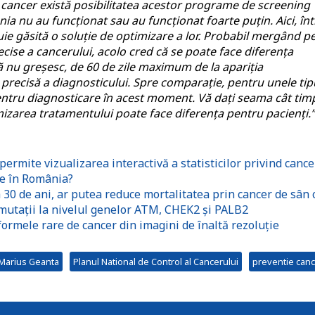
cancer există posibilitatea acestor programe de screening
 nu au funcționat sau au funcționat foarte puțin. Aici, înt
uie găsită o soluție de optimizare a lor. Probabil mergând p
ecise a cancerului, acolo cred că se poate face diferența
ă nu greșesc, de 60 de zile maximum de la apariția
precisă a diagnosticului. Spre comparație, pentru unele tip
entru diagnosticare în acest moment. Vă dați seama cât tim
imizarea tratamentului poate face diferența pentru pacienți.”
rmite vizualizarea interactivă a statisticilor privind cance
le în România?
 30 de ani, ar putea reduce mortalitatea prin cancer de sân 
mutații la nivelul genelor ATM, CHEK2 și PALB2
 formele rare de cancer din imagini de înaltă rezoluție
 Marius Geanta
Planul National de Control al Cancerului
preventie can