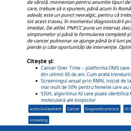
de vârstă, momentan pentru anumite tipuri de 
care, trebuie să o spunem, până acum în România
adevăr, este un punct nevralgic, pentru că treb
tot acest traseu, în momentul diagnosticării pr
imediat. De altfel, PNPCC pune un interval, dac
simptomelor și până la formularea completă și 
de cancer pulmonar se ajunge până la 6 luni p
pierde și câte oportunități de intervenție. Opt
Citește și:
Cancer Over Time – platforma OMS care pe
din ultimii 65 de ani. Cum arată trenduri
Screeningul anual prin RMN, inițiat de la
mai mult de 50% pentru femeile care au 
SISH, algoritmul AI care poate identifica
moleculară ale biopsiilor
acces la tratament
Cancer
Diagnostic precoce
Dr.
screening