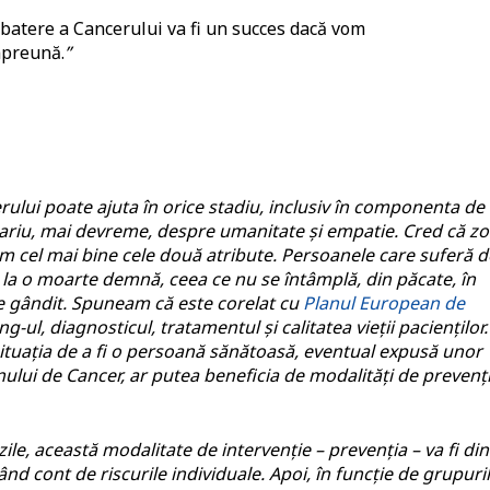
batere a Cancerului va fi un succes dacă vom
mpreună.
”
ului poate ajuta în orice stadiu, inclusiv în componenta de
riu, mai devreme, despre umanitate și empatie. Cred că z
m cel mai bine cele două atribute. Persoanele care suferă d
l la o moarte demnă, ceea ce nu se întâmplă, din păcate, în
este gândit. Spuneam că este corelat cu
Planul European de
g-ul, diagnosticul, tratamentul și calitatea vieții pacienților.
 situația de a fi o persoană sănătoasă, eventual expusă unor
ului de Cancer, ar putea beneficia de modalități de prevenț
ile, această modalitate de intervenție – prevenția – va fi din
nând cont de riscurile individuale. Apoi, în funcție de grupuri