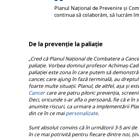
Planul Național de Prevenire și Com
continua să colaborăm, să lucrăm î
De la prevenție la paliație
„Cred că Planul Național de Combatere a Cancer
paliație. Vorbea domnul profesor Achimaș-Cada
paliației este zona în care putem să demonstră
cancer, care ajung în fază terminală, au dreptu
foarte multe situații. Planul, de altfel, așa și 
Cancer
care are patru piloni: prevenția, screenin
Deci, oricunde s-ar afla o persoană, fie că e în
anumite riscuri, ca urmare a implementării Plan
din ce în ce mai
personalizate
.
Sunt absolut convins că în următorii 3-5 ani de z
în ce mai potrivită pentru fiecare dintre noi, ți