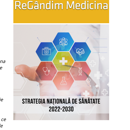
ona
e
ie
 ce
le