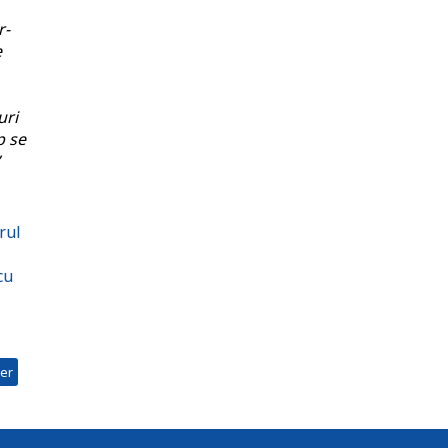
r-
e
uri
p se
rul
cu
cer