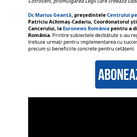
Cotroceni, promulgarea Legii care creează cad
Dr. Marius Geantă
, președintele
Centrului p
Patriciu Achimaș-Cadariu, Coordonatorul știi
Cancerului, la
Euronews România
pentru a di
România.
Printre subiectele dezbătute s-au re
trebuie urmați pentru implementarea cu succes
precum și beneficiile concrete pentru cetățeni.