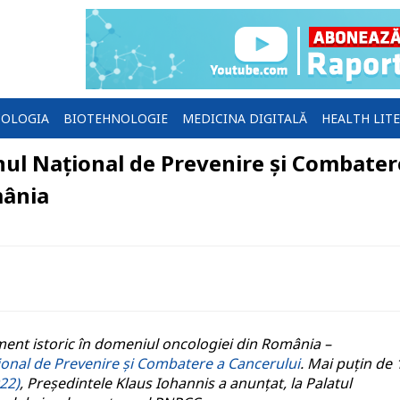
OLOGIA
BIOTEHNOLOGIE
MEDICINA DIGITALĂ
HEALTH LIT
nul Național de Prevenire și Combater
mânia
nt istoric în domeniul oncologiei din România –
ional de Prevenire și Combatere a Cancerului
. Mai puțin de 
022)
, Președintele Klaus Iohannis a anunțat, la Palatul