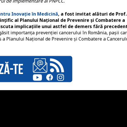
rul de implementare al PNPCC.
entru Inovație în Medicină
, a fost invitat alături de Prof.
nțific al Planului Național de Prevenire și Combatere a
scuta implicațiile unui astfel de demers fără precedent
găsit importanța prevenției cancerului în România, pașii ca
 a Planului Național de Prevenire și Combatere a Cancerulu