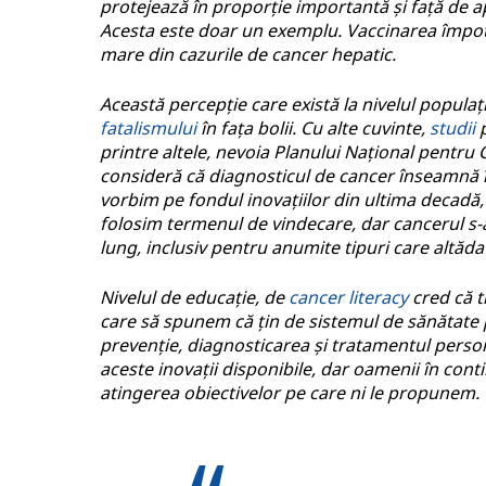
protejează în proporție importantă și față de ap
Acesta este doar un exemplu. Vaccinarea împotri
mare din cazurile de cancer hepatic.
Această percepție care există la nivelul populaț
fatalismului
în fața bolii. Cu alte cuvinte,
studii
p
printre altele, nevoia Planului Național pentru 
consideră că diagnosticul de cancer înseamnă 
vorbim pe fondul inovațiilor din ultima decadă,
folosim termenul de vindecare, dar cancerul s-
lung, inclusiv pentru anumite tipuri care altă
Nivelul de educație, de
cancer literacy
cred că tr
care să spunem că țin de sistemul de sănătate
prevenție, diagnosticarea și tratamentul person
aceste inovații disponibile, dar oamenii în cont
atingerea obiectivelor pe care ni le propunem.