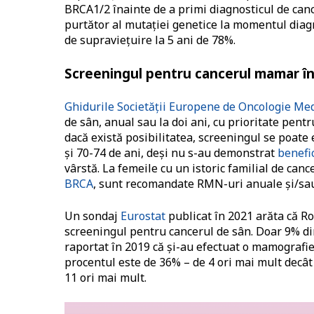
BRCA1/2 înainte de a primi diagnosticul de can
purtător al mutației genetice la momentul diag
de supraviețuire la 5 ani de 78%.
Screeningul pentru cancerul mamar î
Ghidurile Societății Europene de Oncologie Me
de sân, anual sau la doi ani, cu prioritate pent
dacă există posibilitatea, screeningul se poate 
și 70-74 de ani, deși nu s-au demonstrat
benefic
vârstă. La femeile cu un istoric familial de can
BRCA
, sunt recomandate RMN-uri anuale și/sa
Un sondaj
Eurostat
publicat în 2021 arăta că Ro
screeningul pentru cancerul de sân. Doar 9% din
raportat în 2019 că și-au efectuat o mamografie 
procentul este de 36% – de 4 ori mai mult decât
11 ori mai mult.