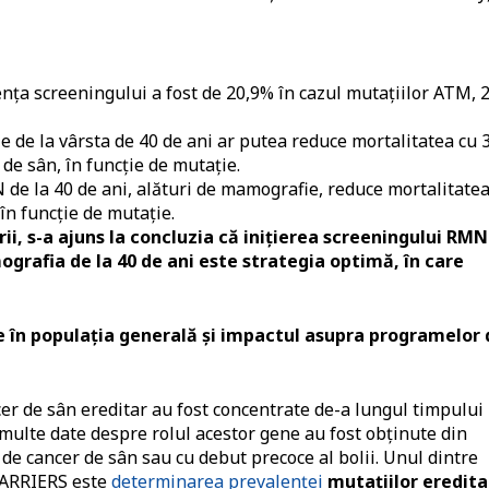
ența screeningului a fost de 20,9% în cazul mutațiilor ATM,
 de la vârsta de 40 de ani ar putea reduce mortalitatea cu 
de sân, în funcție de mutație.
de la 40 de ani, alături de mamografie, reduce mortalitatea
în funcție de mutație.
i, s-a ajuns la concluzia că inițierea screeningului RMN
ografia de la 40 de ani este strategia optimă, în care
e în populația generală și impactul asupra programelor 
cer de sân ereditar au fost concentrate de-a lungul timpului
ulte date despre rolul acestor gene au fost obținute din
l de cancer de sân sau cu debut precoce al bolii. Unul dintre
 CARRIERS este
determinarea prevalenței
mutațiilor eredita