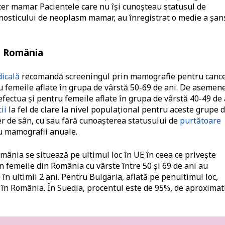
cer mamar. Pacientele care nu își cunoșteau statusul de
nosticului de neoplasm mamar, au înregistrat o medie a șan
n România
dicală
recomandă screeningul prin mamografie pentru canc
ru femeile aflate în grupa de vârstă 50-69 de ani. De asemen
efectua și pentru femeile aflate în grupa de vârstă 40-49 de 
ii
la fel de clare la nivel populațional pentru aceste grupe 
cer de sân, cu sau fără cunoașterea statusului de
purtătoare
u mamografii anuale.
mânia se situează pe ultimul loc în UE în ceea ce privește
 femeile din România cu vârste între 50 și 69 de ani au
în ultimii 2 ani. Pentru Bulgaria, aflată pe penultimul loc,
 în România. În Suedia, procentul este de 95%, de aproximat