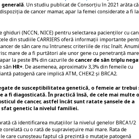
a generală
. Un studiu publicat de Consorțiu în 2021 arăta că
dispoziția de cancer mamar, apar la femei considerate a fi la
re ghiduri (NCCN, NICE) pentru selectarea pacienților cu can
atele din studiile CARRIERS oferă informații importante pent
 cancer de sân care nu întrunesc criteriile de risc înalt. Anum
isc mare de a fi purtători ale unor gene cu penetranță mare
apar la peste 8% din cazurile de
cancer de sân triplu nega
de sân
HR+
. De asemenea, aproximativ 3,3% din femeile cu
ariantă patogenă care implică ATM, CHEK2 și BRCA2.
gate de susceptibilitatea genetică, o femeie ar trebui 
e a fi diagosticată.
În practică însă, de cele mai multe o
ticul de cancer, astfel încât sunt ratate șansele de a
 sfat genetic la nivelul familiei.
arată că identificarea mutațiilor la nivelul genelor BRCA1/2
e corelată cu o rată de supraviețuire mai mare. Rata de
ile care cunoșteau faptul că prezintă o mutație patogenă