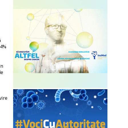
ă
14%
în
de
vire