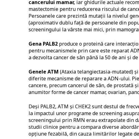
cancerului mamar,
iar ghidurile actuale recom
mastectomie pentru reducerea riscului de cancer
Persoanele care prezintă mutații la nivelul g
(aproximativ dublu față de persoanele din popu
screeningului la vârste mai mici, prin mamogra
Gena PALB2
produce o proteină care interacțio
pentru mecanismele prin care este reparat ADN
a dezvolta cancer de sân până la 50 de ani și de
Genele ATM
(Ataxia telangiectasia-mutated) ș
diferite mecanisme de reparare a ADN-ului. Pier
cancere, precum cancerul de sân, de prostată și
anumitor forme de cancer mamar, ovarian, pancr
Deși PALB2, ATM și CHEK2 sunt destul de frecven
la impactul unor programe de screening asupra 
screeningului prin RMN erau extrapolate din da
studii clinice pentru a compara diverse abordăr
opțiune fezabilă, din cauza limitărilor legate 