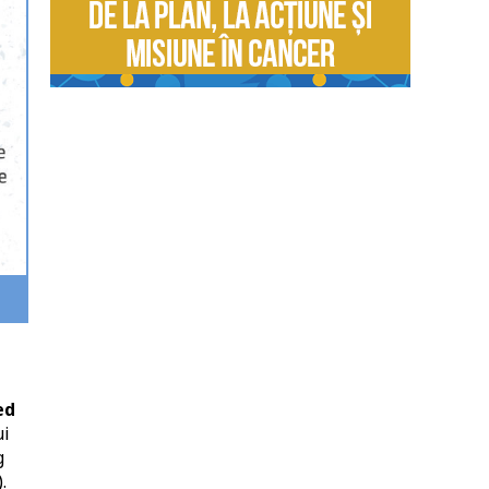
ed
ui
g
.