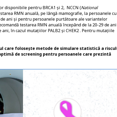
elor disponibile pentru BRCA1 și 2, NCCN (
National
estarea RMN anuală, pe lângă mamografie, la persoanele cu
de ani și pentru persoanele purtătoare ale variantelor
ecomandă testarea RMN anuală începând de la 20-29 de ani 
ani, în cazul mutațiilor PALB2 și CHEK2 . Pentru mutațiile
l care folosește metode de simulare statistică a riscul
 optimă de screening pentru persoanele care prezintă