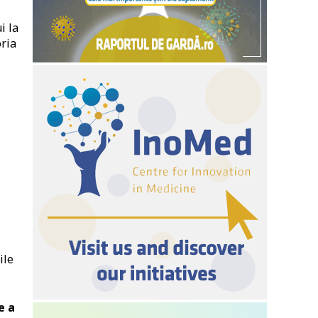
i la
oria
ile
e a