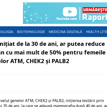
OLOGIA
BIOTEHNOLOGIE
MEDICINA DIGITALĂ
HEALTH LIT
ițiat de la 30 de ani, ar putea reduce
sân cu mai mult de 50% pentru femeile
nelor ATM, CHEK2 și PALB2
nivelul genelor ATM, CHEK2 și PALB2, inițierea testării prin
i 35 de ani, la care se adaugă mamografia după 40 de ani, a