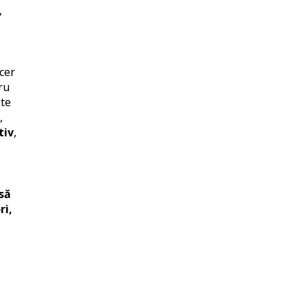
,
cer
ru
ite
,
tiv
,
să
ri,