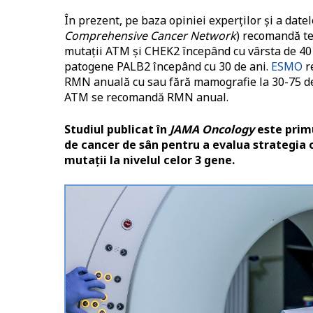
În prezent, pe baza opiniei experților și a dat
Comprehensive Cancer Network
) recomandă t
mutații ATM și CHEK2 începând cu vârsta de 40 
patogene PALB2 începând cu 30 de ani.
ESMO
r
RMN anuală cu sau fără mamografie la 30-75 de 
ATM se recomandă RMN anual.
Studiul publicat în
JAMA Oncology
este primu
de cancer de sân pentru a evalua strategia
mutații la nivelul celor 3 gene.