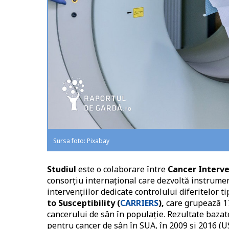
Sursa foto: Pixabay
Studiul
este o colaborare între
Cancer Interve
consorțiu internațional care dezvoltă instrume
intervențiilor dedicate controlului diferitelor t
to Susceptibility (
CARRIERS
),
care grupează 17
cancerului de sân în populație. Rezultate baza
pentru cancer de sân în SUA, în 2009 și 2016 (U