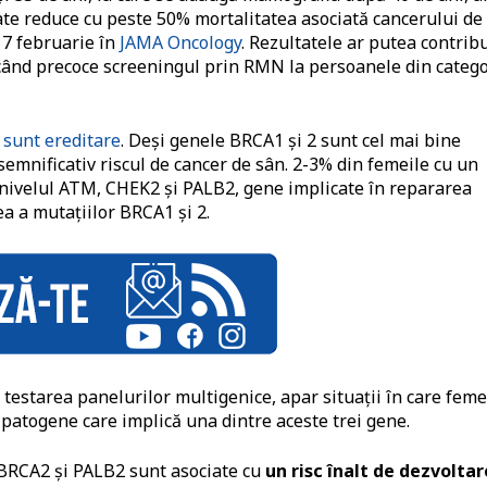
ate reduce cu peste 50% mortalitatea asociată cancerului de
17 februarie în
JAMA Oncology
. Rezultatele ar putea contribu
ucând precoce screeningul prin RMN la persoanele din categ
 sunt ereditare
. Deși genele BRCA1 și 2 sunt cel mai bine
 semnificativ riscul de cancer de sân. 2-3% din femeile cu un
a nivelul ATM, CHEK2 și PALB2, gene implicate în repararea
ea a mutațiilor BRCA1 și 2.
 testarea panelurilor multigenice, apar situații în care feme
patogene care implică una dintre aceste trei gene.
 BRCA2 și PALB2 sunt asociate cu
un risc înalt de dezvoltar