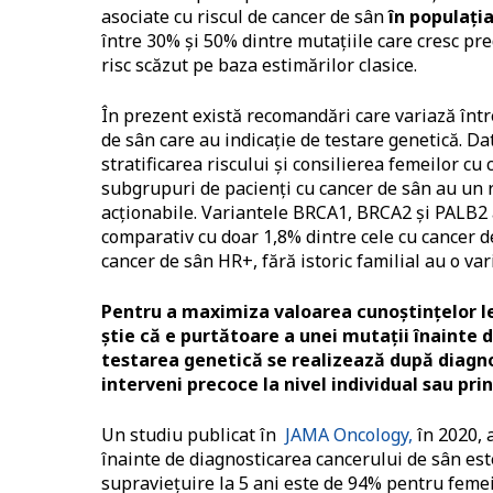
asociate cu riscul de cancer de sân
în populați
între 30% și 50% dintre mutațiile care cresc pre
risc scăzut pe baza estimărilor clasice.
În prezent există recomandări care variază înt
de sân care au indicație de testare genetică. D
stratificarea riscului și consilierea femeilor cu
subgrupuri de pacienți cu cancer de sân au un r
acționabile. Variantele BRCA1, BRCA2 și PALB2 
comparativ cu doar 1,8% dintre cele cu cancer 
cancer de sân HR+, fără istoric familial au o v
Pentru a maximiza valoarea cunoștințelor le
știe că e purtătoare a unei mutații înainte d
testarea genetică se realizează după diagnos
interveni precoce la nivel individual sau prin
Un studiu publicat în
JAMA Oncology,
în 2020, 
înainte de diagnosticarea cancerului de sân est
supraviețuire la 5 ani este de 94% pentru feme