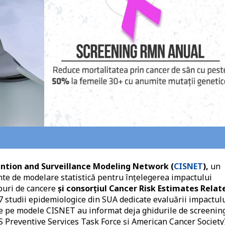
ntion and Surveillance Modeling Network (
CISNET
),
un
nte de modelare statistică pentru înțelegerea impactului
ipuri de cancere
și consorțiul Cancer Risk Estimates Relat
 studii epidemiologice din SUA dedicate evaluării impactul
te pe modele CISNET au informat deja ghidurile de screenin
S Preventive Services Task Force și American Cancer Society)