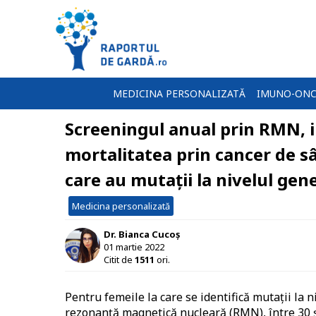
MEDICINA PERSONALIZATĂ
IMUNO-ONC
Screeningul anual prin RMN, in
mortalitatea prin cancer de 
care au mutații la nivelul ge
Medicina personalizată
Dr. Bianca Cucoș
01 martie 2022
Citit de
1511
ori.
Pentru femeile la care se identifică mutații la 
rezonanță magnetică nucleară (RMN), între 30 ș