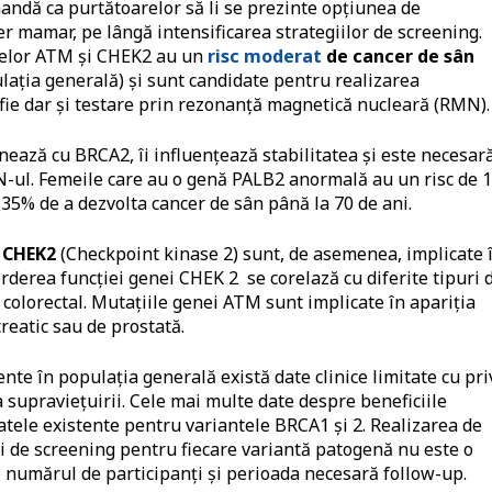
andă ca purtătoarelor să li se prezinte opțiunea de
 mamar, pe lângă intensificarea strategiilor de screening.
enelor ATM și CHEK2 au un
risc moderat
de cancer de sân
lația generală) și sunt candidate pentru realizarea
fie dar și testare prin rezonanță magnetică nucleară (RMN).
nează cu BRCA2, îi influențează stabilitatea și este necesar
-ul. Femeile care au o genă PALB2 anormală au un risc de 
 35% de a dezvolta cancer de sân până la 70 de ani.
i
CHEK2
(Checkpoint kinase 2) sunt, de asemenea, implicate 
derea funcției genei CHEK 2 se corelază cu diferite tipuri 
 colorectal. Mutațiile genei ATM sunt implicate în apariția
eatic sau de prostată.
te în populația generală există date clinice limitate cu pri
supraviețuirii. Cele mai multe date despre beneficiile
tele existente pentru variantele BRCA1 și 2. Realizarea de
i de screening pentru fiecare variantă patogenă nu este o
de numărul de participanți și perioada necesară follow-up.