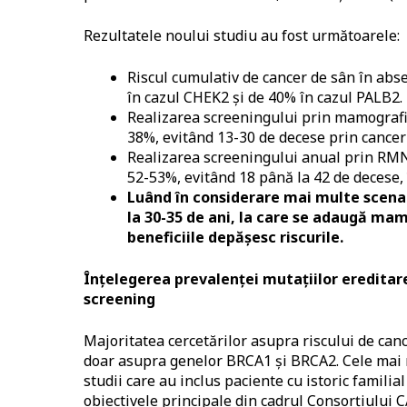
Rezultatele noului studiu au fost următoarele:
Riscul cumulativ de cancer de sân în abs
în cazul CHEK2 și de 40% în cazul PALB2.
Realizarea screeningului prin mamografie
38%, evitând 13-30 de decese prin cancer 
Realizarea screeningului anual prin RMN 
52-53%, evitând 18 până la 42 de decese, 
Luând în considerare mai multe scenari
la 30-35 de ani, la care se adaugă mam
beneficiile depășesc riscurile.
Înțelegerea prevalenței mutațiilor ereditar
screening
Majoritatea cercetărilor asupra riscului de can
doar asupra genelor BRCA1 și BRCA2. Cele mai m
studii care au inclus paciente cu istoric familia
obiectivele principale din cadrul Consorțiului