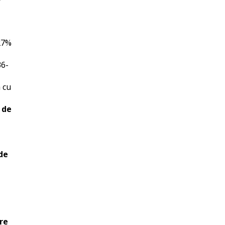
 27%
36-
 cu
 de
de
re