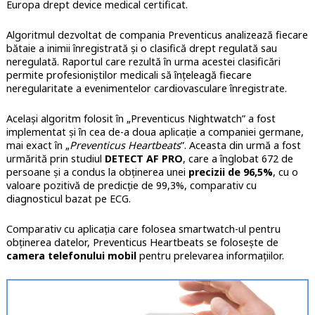
Europa drept device medical certificat.
Algoritmul dezvoltat de compania Preventicus analizează fiecare
bătaie a inimii înregistrată și o clasifică drept regulată sau
neregulată. Raportul care rezultă în urma acestei clasificări
permite profesioniștilor medicali să înțeleagă fiecare
neregularitate a evenimentelor cardiovasculare înregistrate.
Același algoritm folosit în „Preventicus Nightwatch” a fost
implementat și în cea de-a doua aplicație a companiei germane,
mai exact în „
Preventicus Heartbeats
”. Aceasta din urmă a fost
urmărită prin studiul
DETECT AF PRO
, care a înglobat 672 de
persoane și a condus la obținerea unei
precizii de
96,5%
, cu o
valoare pozitivă de predicție de 99,3%, comparativ cu
diagnosticul bazat pe ECG.
Comparativ cu aplicația care folosea smartwatch-ul pentru
obținerea datelor, Preventicus Heartbeats se folosește de
camera telefonului mobil
pentru prelevarea informațiilor.