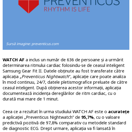
Sursă imagine: preventicus.com
WATCH AF
a inclus un număr de 636 de persoane și a urmărit
determinarea ritmului cardiac folosindu-se de ceasul inteligent
Samsung Gear Fit II. Datele obținute au fost transferate către
aplicația „
Preventicus Nightwatch
”, aplicație care poate analiza
în mod continuu, 24/7, datele pletismografice preluate de către
ceasul inteligent. După obținerea acestor informații, aplicația
documentează incidența dereglărilor de ritm cardiac, cu o
durată mai mare de 1 minut.
Ceea ce a rezultat în urma studiului WATCH AF este o
acuratețe
a aplicației „Preventicus Nightwatch” de
95,7%
, cu o valoare
predictivă pozitivă de 97,8% comparativ cu metodele standard
de diagnostic ECG. Drept urmare, aplicația va fi lansată în