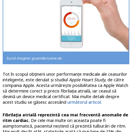
Sursă imagine: gruenderszene.de
Tot în scopul obținerii unor performanțe medicale ale ceasurilor
inteligente, este derulat și studiul
Apple Heart Study
, de către
compania Apple. Acesta urmărește posibilitatea ca Apple Watch
să determine corect și precis fibrilația atrială, iar ceasul să
devină un device medical certificat. Mai multe detalii despre
acest studiu se găsesc accesând
următorul articol.
Fibrilația atrială reprezintă cea mai frecventă anomalie de
ritm cardiac.
De cele mai multe ori aceasta poate fi
asimptomatică, pacientul neștiind că prezintă tulburări de ritm.
Mai mult decât atât, statisticile arată că mai bine de 15% din