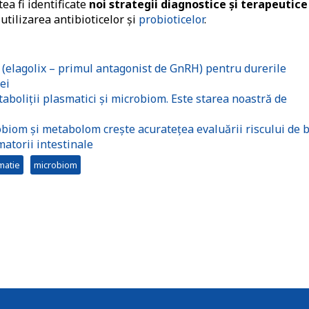
ea fi identificate
noi strategii diagnostice şi terapeutice
utilizarea antibioticelor şi
probioticelor
.
elagolix – primul antagonist de GnRH) pentru durerile
ei
aboliţii plasmatici şi microbiom. Este starea noastră de
iom şi metabolom crește acuratețea evaluării riscului de b
atorii intestinale
matie
microbiom