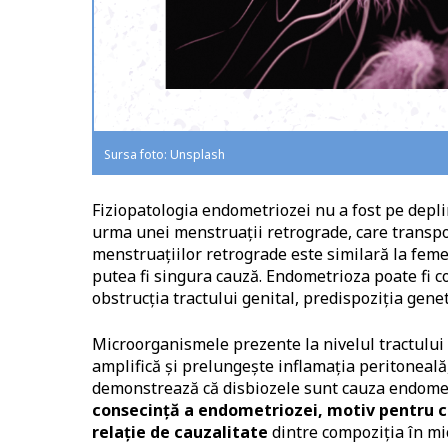
Sursa foto: Unsplash
Fiziopatologia endometriozei nu a fost pe deplin
urma unei menstruații retrograde, care transpo
menstruaţiilor retrograde este similară la feme
putea fi singura cauză. Endometrioza poate fi c
obstrucţia tractului genital, predispoziţia gene
Microorganismele prezente la nivelul tractului 
amplifică şi prelungeşte inflamaţia peritoneală
demonstrează că disbiozele sunt cauza endome
consecinţă a endometriozei, motiv pentru ca
relaţie de cauzalitate
dintre compoziţia în mi