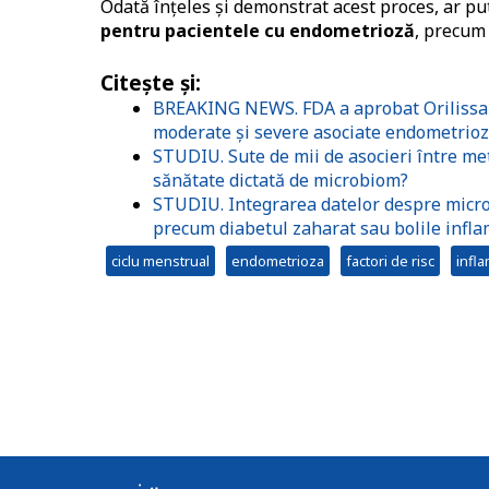
Odată înţeles şi demonstrat acest proces, ar put
pentru pacientele cu endometrioză
, precum 
Citeşte şi:
BREAKING NEWS. FDA a aprobat Orilissa (
moderate și severe asociate endometrioz
STUDIU. Sute de mii de asocieri între met
sănătate dictată de microbiom?
STUDIU. Integrarea datelor despre microb
precum diabetul zaharat sau bolile inflam
ciclu menstrual
endometrioza
factori de risc
infla