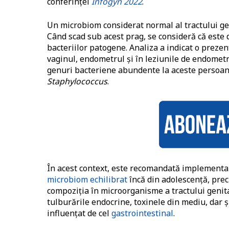
conferinţei
Infogyn 2022
.
Un microbiom considerat normal al tractului geni
Când scad sub acest prag, se consideră că este 
bacteriilor patogene. Analiza a indicat o prezen
vaginul, endometrul şi în leziunile de endometr
genuri bacteriene abundente la aceste persoan
Staphylococcus
.
În acest context, este recomandată implement
microbiom echilibrat
încă din adolescenţă, prec
compoziţia în microorganisme a tractului genital
tulburările endocrine, toxinele din mediu, dar 
influenţat de cel
gastrointestinal
.