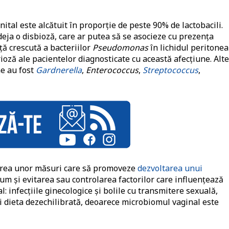
tal este alcătuit în proporţie de peste 90% de lactobacili.
deja o disbioză, care ar putea să se asocieze cu prezenţa
ță crescută a bacteriilor
Pseudomonas
în lichidul peritonea
ioză ale pacientelor diagnosticate cu această afecţiune. Alte
e au fost
Gardnerella
,
Enterococcus
,
Streptococcus
,
area unor măsuri care să promoveze
dezvoltarea unui
um şi evitarea sau controlarea factorilor care influenţează
: infecţiile ginecologice şi bolile cu transmitere sexuală,
şi dieta dezechilibrată, deoarece microbiomul vaginal este