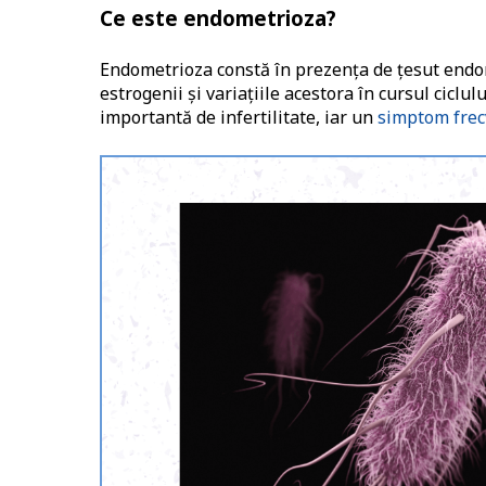
Ce este endometrioza?
Endometrioza constă în prezenţa de ţesut endomet
estrogenii şi variaţiile acestora în cursul cicl
importantă de infertilitate, iar un
simptom frec