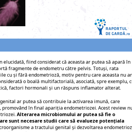
 elucidată, fiind considerat că aceasta ar putea să apară în
rtă fragmente de endometru către pelvis. Totuşi, rata
ile cu şi fără endometrioză, motiv pentru care aceasta nu ar
onsiderată o boală multifactorială, asociată, spre exemplu, 
tică, factori hormonali şi un răspuns inflamator alterat.
genital ar putea să contribuie la activarea imună, care
, promovând în final apariţia endometriozei. Acest review n
triozei.
Alterarea microbiomului ar putea să fie o
re sunt necesare studii care să evalueze potenţiala
croorganisme a tractului genital şi dezvoltarea endometrioz