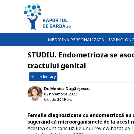
MEDICINA PERSONALIZATĂ
IMUNO-ONC
STUDIU. Endometrioza se asoc
tractului genital
Health literacy
Dr. Monica Dugăeșescu
02 noiembrie 2022
Citit de
2049
ori.
Femeile diagnosticate cu endometrioză au u
sugerând că microorganismele de la acest niv
Acestea sunt concluziile unui review bazat pe 12