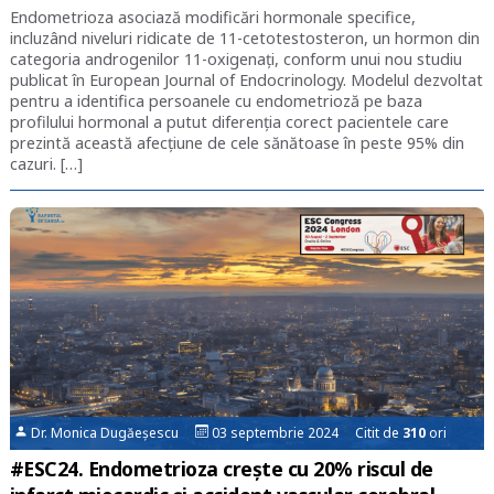
Endometrioza asociază modificări hormonale specifice,
incluzând niveluri ridicate de 11-cetotestosteron, un hormon din
categoria androgenilor 11-oxigenaţi, conform unui nou studiu
publicat în European Journal of Endocrinology. Modelul dezvoltat
pentru a identifica persoanele cu endometrioză pe baza
profilului hormonal a putut diferenţia corect pacientele care
prezintă această afecţiune de cele sănătoase în peste 95% din
cazuri. […]
Dr. Monica Dugăeșescu
03 septembrie 2024 Citit de
310
ori
#ESC24. Endometrioza crește cu 20% riscul de