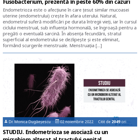
Fusobacterium, prezentă în peste 60% din cazuri
Endometrioza este o afecțiune în care țesut similar mucoasei
uterine (endometrului) crește în afara uterului. Natural,
endometrul suferă modificări pe durata întregii vieți, iar în cursul
ciclului menstrual, sub influența hormonală, se îngroașă pentru a
pregăti o eventuală sarcină. În absența fecundării, stratul
superficial al endometrului se dezlipește și este eliminat,
formând scurgerile menstruale. Menstruația […]
Dr. Monica Dugăeșescu
02 noiembrie 2022 Citit de
2049
ori
STUDIU. Endometrioza se asociază cu un
microbiom alterat al tractului genital