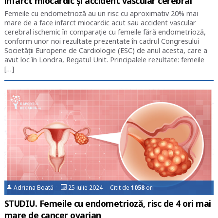
infarct miocardic şi accident vascular cerebral
Femeile cu endometrioză au un risc cu aproximativ 20% mai
mare de a face infarct miocardic acut sau accident vascular
cerebral ischemic în comparație cu femeile fără endometrioză,
conform unor noi rezultate prezentate în cadrul Congresului
Societăţii Europene de Cardiologie (ESC) de anul acesta, care a
avut loc în Londra, Regatul Unit. Principalele rezultate: femeile
[…]
Adriana Boată
25 iulie 2024 Citit de
1058
ori
STUDIU. Femeile cu endometrioză, risc de 4 ori mai
mare de cancer ovarian