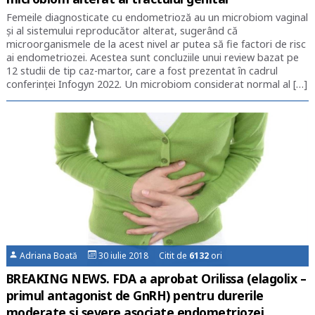
Femeile diagnosticate cu endometrioză au un microbiom vaginal
şi al sistemului reproducător alterat, sugerând că
microorganismele de la acest nivel ar putea să fie factori de risc
ai endometriozei. Acestea sunt concluziile unui review bazat pe
12 studii de tip caz-martor, care a fost prezentat în cadrul
conferinţei Infogyn 2022. Un microbiom considerat normal al […]
Adriana Boată
30 iulie 2018 Citit de
6132
ori
BREAKING NEWS. FDA a aprobat Orilissa (elagolix –
primul antagonist de GnRH) pentru durerile
moderate și severe asociate endometriozei