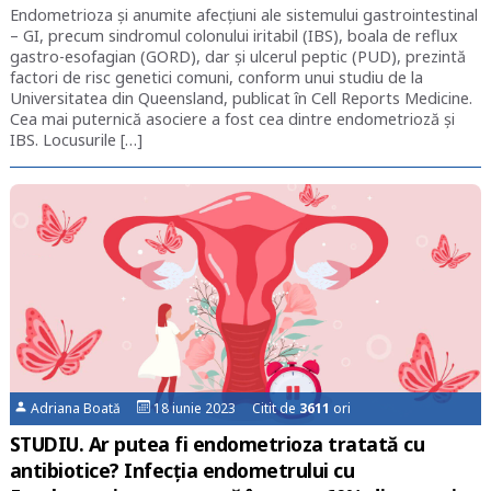
Endometrioza și anumite afecțiuni ale sistemului gastrointestinal
– GI, precum sindromul colonului iritabil (IBS), boala de reflux
gastro-esofagian (GORD), dar și ulcerul peptic (PUD), prezintă
factori de risc genetici comuni, conform unui studiu de la
Universitatea din Queensland, publicat în Cell Reports Medicine.
Cea mai puternică asociere a fost cea dintre endometrioză și
IBS. Locusurile […]
Adriana Boată
18 iunie 2023 Citit de
3611
ori
STUDIU. Ar putea fi endometrioza tratată cu
antibiotice? Infecția endometrului cu