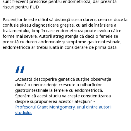
sunt frecvent prescrise pentru endometrioză, dar prezintă
riscuri pentru PUD.
Pacienților le este dificil să distingă sursa durerii, ceea ce duce la
confuzie și/sau diagnosticare greșită, cu ani de întârziere a
tratamentului, timp în care endometrioza poate evolua către
forme mai severe. Autorii atrag atenția că dacă o femeie se
prezintă cu dureri abdominale și simptome gastrointestinale,
endometrioza ar trebui luată în considerare de prima dată.
„Această descoperire genetică susține observația
clinică a unei incidențe crescute a tulburărilor
gastrointestinale la femeile cu endometrioză.
Sperăm că acest studiu va crește conștientizarea
despre suprapunerea acestor afecțiuni” –
Profesorul Grant Montgomery, unul dintre autorii
studiului.