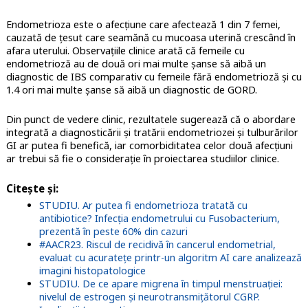
Endometrioza este o afecțiune care afectează 1 din 7 femei,
cauzată de țesut care seamănă cu mucoasa uterină crescând în
afara uterului. Observațiile clinice arată că femeile cu
endometrioză au de două ori mai multe șanse să aibă un
diagnostic de IBS comparativ cu femeile fără endometrioză și cu
1.4 ori mai multe șanse să aibă un diagnostic de GORD.
Din punct de vedere clinic, rezultatele sugerează că o abordare
integrată a diagnosticării și tratării endometriozei și tulburărilor
GI ar putea fi benefică, iar comorbiditatea celor două afecțiuni
ar trebui să fie o considerație în proiectarea studiilor clinice.
Citește și:
STUDIU. Ar putea fi endometrioza tratată cu
antibiotice? Infecția endometrului cu Fusobacterium,
prezentă în peste 60% din cazuri
#AACR23. Riscul de recidivă în cancerul endometrial,
evaluat cu acuratețe printr-un algoritm AI care analizează
imagini histopatologice
STUDIU. De ce apare migrena în timpul menstruației:
nivelul de estrogen și neurotransmițătorul CGRP.