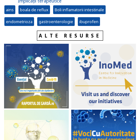
Implicații terapeutice
ains
boala de reflux
Boli inflamatorii intestinale
endometrioza
gastroenterologie
ibuprofen
ALTE RESURSE