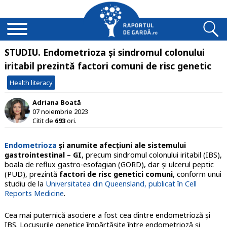
STUDIU. Endometrioza și sindromul colonului
iritabil prezintă factori comuni de risc genetic
Health literacy
Adriana Boată
07 noiembrie 2023
Citit de
693
ori.
Endometrioza
și anumite afecțiuni ale sistemului
gastrointestinal – GI
, precum sindromul colonului iritabil (IBS),
boala de reflux gastro-esofagian (GORD), dar și ulcerul peptic
(PUD), prezintă
factori de risc genetici comuni
, conform unui
studiu de la
Universitatea din Queensland, publicat în Cell
Reports Medicine
.
Cea mai puternică asociere a fost cea dintre endometrioză și
IBS. Locusurile genetice împărtășite între endometrioză și