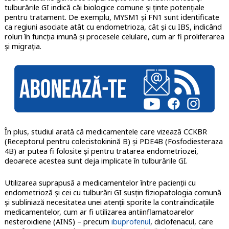
tulburările GI indică căi biologice comune și ținte potențiale
pentru tratament. De exemplu, MYSM1 și FN1 sunt identificate
ca regiuni asociate atât cu endometrioza, cât și cu IBS, indicând
roluri în funcția imună și procesele celulare, cum ar fi proliferarea
și migrația.
În plus, studiul arată că medicamentele care vizează CCKBR
(Receptorul pentru colecistokinină B) și PDE4B (Fosfodiesteraza
4B) ar putea fi folosite și pentru tratarea endometriozei,
deoarece acestea sunt deja implicate în tulburările GI.
Utilizarea suprapusă a medicamentelor între pacienții cu
endometrioză și cei cu tulburări GI susțin fiziopatologia comună
și subliniază necesitatea unei atenții sporite la contraindicațiile
medicamentelor, cum ar fi utilizarea antiinflamatoarelor
nesteroidiene (AINS) – precum
ibuprofenul
, diclofenacul, care