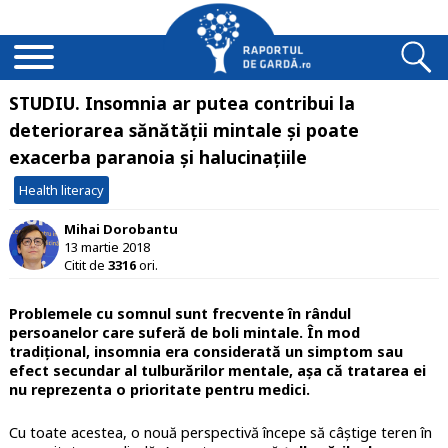
STUDIU. Insomnia ar putea contribui la
deteriorarea sănătății mintale și poate
exacerba paranoia și halucinațiile
Health literacy
Mihai Dorobantu
13 martie 2018
Citit de
3316
ori.
Problemele cu somnul sunt frecvente în rândul
persoanelor care suferă de boli mintale. În mod
tradițional, insomnia era considerată un simptom sau
efect secundar al tulburărilor mentale, așa că tratarea ei
nu reprezenta o prioritate pentru medici.
Cu toate acestea, o nouă perspectivă începe să câștige teren în