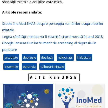
sănătății mintale a adulților este mică.
Articole recomandate:
Studiu InoMed-IMAS despre percepția românilor asupra bolilor
mintale
Legea sănătății mintale va fi rescrisă și promovată în anul 2018
Google lansează un instrument de screening al depresiei în
populație
anxietate
depresie
deziluzii
halucinații
halucitații
insomnie
paranoia
tulburări mintale
ALTE RESURSE