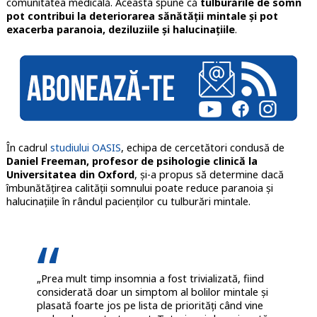
comunitatea medicală. Aceasta spune că
tulburările de somn
pot contribui la deteriorarea sănătății mintale și pot
exacerba paranoia, deziluziile și halucinațiile
.
În cadrul
studiului OASIS
, echipa de cercetători condusă de
Daniel Freeman, profesor de psihologie clinică la
Universitatea din Oxford
, și-a propus să determine dacă
îmbunătățirea calității somnului poate reduce paranoia și
halucinațiile în rândul pacienților cu tulburări mintale.
„Prea mult timp insomnia a fost trivializată, fiind
considerată doar un simptom al bolilor mintale și
plasată foarte jos pe lista de priorități când vine