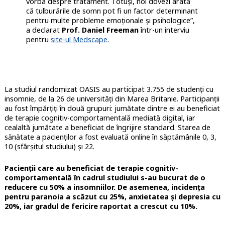
vorba despre tratament. Totuși, noi dovezi arată
că tulburările de somn pot fi un factor determinant
pentru multe probleme emoționale și psihologice”,
a declarat
Prof. Daniel Freeman
într-un interviu
pentru
site-ul Medscape
.
La studiul randomizat OASIS au participat 3.755 de studenți cu
insomnie, de la 26 de universități din Marea Britanie. Participanții
au fost împărțiți în două grupuri: jumătate dintre ei au beneficiat
de terapie cognitiv-comportamentală mediată digital, iar
cealaltă jumătate a beneficiat de îngrijire standard. Starea de
sănătate a pacienților a fost evaluată online în săptămânile 0, 3,
10 (sfârșitul studiului) și 22.
Pacienții care au beneficiat de terapie cognitiv-
comportamentală în cadrul studiului s-au bucurat de o
reducere cu 50% a insomniilor. De asemenea, incidența
pentru paranoia a scăzut cu 25%, anxietatea și depresia cu
20%, iar gradul de fericire raportat a crescut cu 10%.