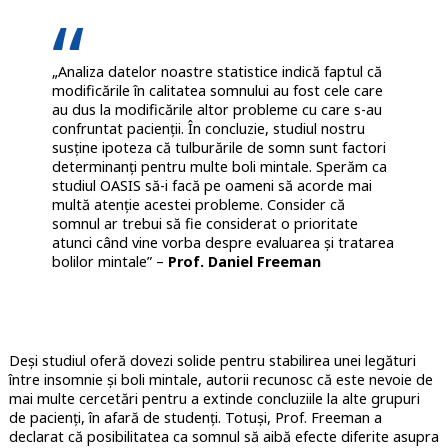
„Analiza datelor noastre statistice indică faptul că
modificările în calitatea somnului au fost cele care
au dus la modificările altor probleme cu care s-au
confruntat pacienții. În concluzie, studiul nostru
susține ipoteza că tulburările de somn sunt factori
determinanți pentru multe boli mintale. Sperăm ca
studiul OASIS să-i facă pe oameni să acorde mai
multă atenție acestei probleme. Consider că
somnul ar trebui să fie considerat o prioritate
atunci când vine vorba despre evaluarea și tratarea
bolilor mintale” –
Prof. Daniel Freeman
Deși studiul oferă dovezi solide pentru stabilirea unei legături
între insomnie și boli mintale, autorii recunosc că este nevoie de
mai multe cercetări pentru a extinde concluziile la alte grupuri
de pacienți, în afară de studenți. Totuși, Prof. Freeman a
declarat că posibilitatea ca somnul să aibă efecte diferite asupra