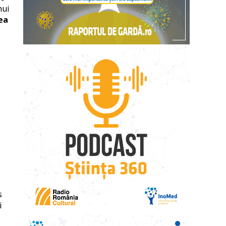
nui
ea
s
i