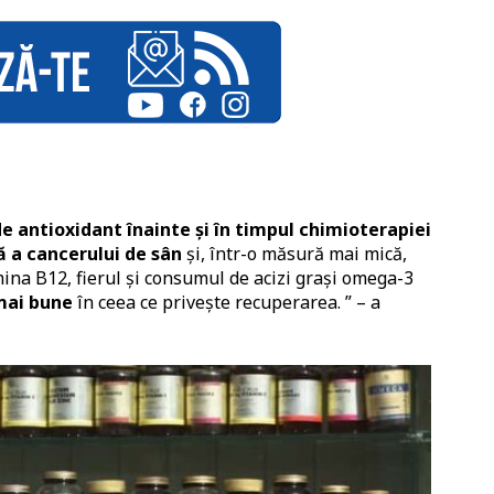
de antioxidant înainte și în timpul chimioterapiei
ă a cancerului de sân
și, într-o măsură mai mică,
mina B12, fierul și consumul de acizi grași omega-3
mai bune
în ceea ce privește recuperarea. ” – a