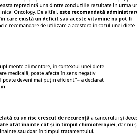
ceasta reprezintă una dintre concluziile rezultate în urma u
linical Oncology. De altfel,
este recomandată administrar
n care există un deficit sau aceste vitamine nu pot fi
nd o recomandare de utilizare a acestora în cazul unei diete
plimente alimentare, în contextul unei diete
re medicală, poate afecta în sens negativ
 poate deveni mai puțin eficient.”– a declarat
ain
elată cu un risc crescut de recurență
a cancerului și dece
ate atât înainte cât și în timpul chimioterapiei
, dar nu ș
 înainte sau doar în timpul tratamentului.