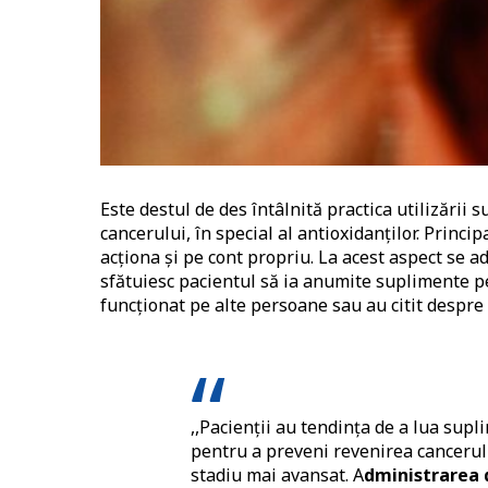
Este destul de des întâlnită practica utilizării
cancerului, în special al antioxidanților. Princi
acționa și pe cont propriu. La acest aspect se a
sfătuiesc pacientul să ia anumite suplimente pe 
funcționat pe alte persoane sau au citit despre 
,,Pacienții au tendința de a lua supl
pentru a preveni revenirea cancerului
stadiu mai avansat. A
dministrarea 