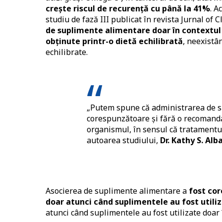
crește riscul de recurență cu până la 41%
. A
studiu de fază III publicat în revista Jurnal of C
de suplimente alimentare doar în contextul î
obținute printr-o dietă echilibrată
, neexistâ
echilibrate.
„Putem spune că administrarea de su
corespunzătoare și fără o recomanda
organismul, în sensul că tratamentul
autoarea studiului,
Dr. Kathy S. Alb
Asocierea de suplimente alimentare a
fost cor
doar atunci când suplimentele au fost utiliz
atunci când suplimentele au fost utilizate doar