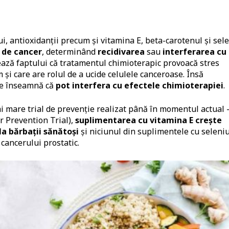
i, antioxidanții precum și vitamina E, beta-carotenul și sel
i de cancer
, determinând
recidivarea
sau
interferarea cu
rează faptului că tratamentul chimioterapic provoacă stres
 și care are rolul de a ucide celulele canceroase. Însă
ce înseamnă că
pot interfera cu efectele chimioterapiei
.
i mare trial de prevenție realizat până în momentul actual 
 Prevention Trial),
suplimentarea cu vitamina E crește
la bărbații sănătoși
și niciunul din suplimentele cu seleniu
cancerului prostatic.