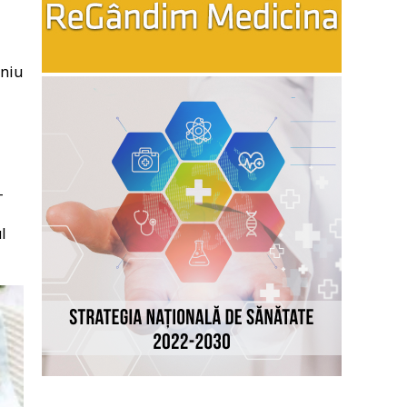
eniu
–
l