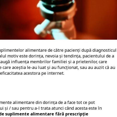
 suplimentelor alimentare de către pacienți după diagnosticul
palul motiv este dorința, nevoia și tendința, pacientului de a
daugă influența membrilor familiei și a prietenilor, care
care aceștia le-au luat și au funcționat, sau au auzit că au
eficacitatea acestora pe internet.
imente alimentare din dorința de a face tot ce pot
 și / sau pentru a-l trata atunci când acesta este în
de suplimente alimentare fără prescripție