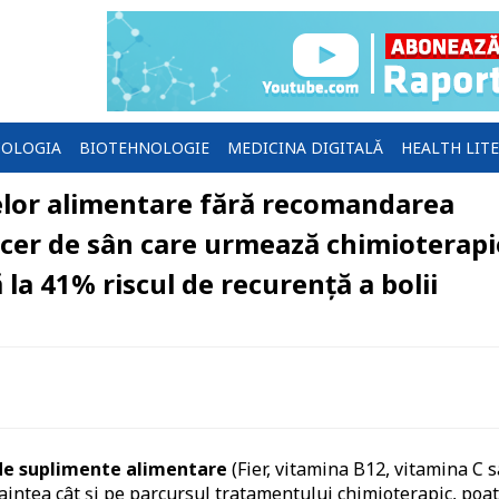
OLOGIA
BIOTEHNOLOGIE
MEDICINA DIGITALĂ
HEALTH LIT
elor alimentare fără recomandarea
ncer de sân care urmează chimioterapi
 la 41% riscul de recurență a bolii
i de suplimente alimentare
(Fier, vitamina B12, vitamina C 
naintea cât și pe parcursul tratamentului chimioterapic, poa