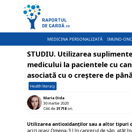
MEDICINA PERSONALIZATĂ
IMUNO-ONC
STUDIU. Utilizarea supliment
medicului la pacientele cu ca
asociată cu o creștere de până
Health literacy
Maria Dida
30 martie 2020
Citit de
31718
ori.
Utilizarea antioxidanților sau a altor tipur
acizi grași Omega-3 ) în cancerul de sân, atât î