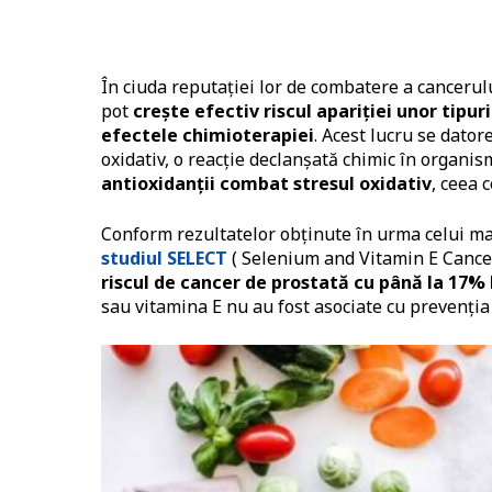
În ciuda reputației lor de combatere a cancerulu
pot
crește efectiv riscul apariției unor tipur
efectele chimioterapiei
. Acest lucru se dato
oxidativ, o reacție declanșată chimic în organism
antioxidanții combat stresul oxidativ
, ceea 
Conform rezultatelor obținute în urma celui ma
studiul SELECT
( Selenium and Vitamin E Cancer
riscul de cancer de prostată cu până la 17% 
sau vitamina E nu au fost asociate cu prevenția 