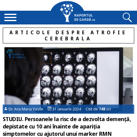
ARTICOLE DESPRE ATROFIE
CEREBRALA
Dr. Ana Maria Vasile
31 ianuarie 2024 Citit de
748
ori
STUDIU. Persoanele la risc de a dezvolta demență,
depistate cu 10 ani înainte de apariția
simptomelor cu ajutorul unui marker RMN