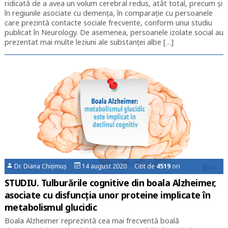
ridicată de a avea un volum cerebral redus, atât total, precum și
în regiunile asociate cu demența, în comparație cu persoanele
care prezintă contacte sociale frecvente, conform unui studiu
publicat în Neurology. De asemenea, persoanele izolate social au
prezentat mai multe leziuni ale substanței albe […]
Dr. Diana Chițimuș
14 august 2020 Citit de
4519
ori
STUDIU. Tulburările cognitive din boala Alzheimer,
asociate cu disfuncția unor proteine implicate în
metabolismul glucidic
Boala Alzheimer reprezintă cea mai frecventă boală