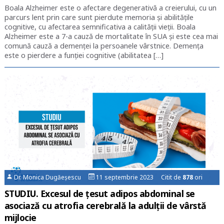
Boala Alzheimer este o afectare degenerativă a creierului, cu un
parcurs lent prin care sunt pierdute memoria și abilitățile
cognitive, cu afectarea semnificativa a calității vieții. Boala
Alzheimer este a 7-a cauză de mortalitate în SUA și este cea mai
comună cauză a demenței la persoanele vârstnice. Demența
este o pierdere a funției cognitive (abilitatea […]
Dr. Monica Dugăeșescu
11 septembrie 2023 Citit de
878
ori
STUDIU. Excesul de țesut adipos abdominal se
asociază cu atrofia cerebrală la adulții de vârstă
mijlocie