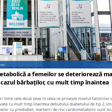
ori
tabolică a femeilor se deteriorează ma
 cazul bărbaților, cu mult timp înaintea
i între cele două sexe în ceea ce privește nivelul factorilor 
rvate cu mult timp înaintea debutului diabetului de tip 2. Un
anelor cu prediabet, markerii de risc cardiometabolic sunt mu