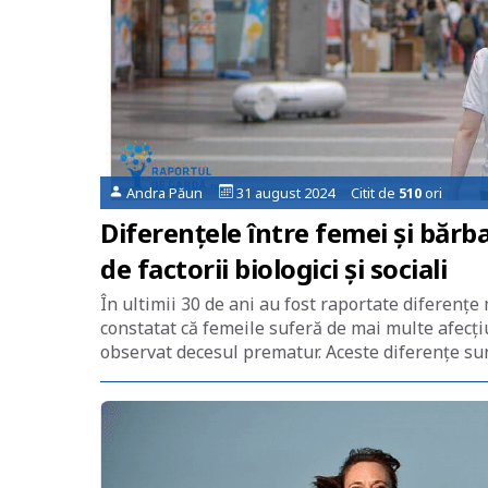
Andra Păun
31 august 2024 Citit de
510
ori
Diferențele între femei și bărb
de factorii biologici și sociali
În ultimii 30 de ani au fost raportate diferențe
constatat că femeile suferă de mai multe afecțiu
observat decesul prematur. Aceste diferențe sunt 