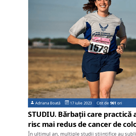
Adriana Boată
17 iulie 2023 Citit de
961
ori
STUDIU. Bărbații care practică 
risc mai redus de cancer de col
În ultimul an, multiple studii științifice au subl