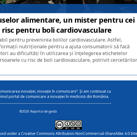
selor alimentare, un mister pentru cei
risc pentru boli cardiovasculare
abil pentru prevenirea bolilor cardiovasculare. Astfel,
ormații nutriționale pentru a ajuta consumatorii să facă
ri au dificultăți în utilizarea și înțelegerea etichetelor
soanele cu risc de boli cardiovasculare, potrivit cercetărilo
omunicarea inovației, inovație în comunicare”. Și am continuat cu
rimul portal de comunicare a inovației în medicină din România.
©2026 Raportul de gardă
nsed under a
Creative Commons Attribution-NonCommercial-ShareAlike 4.0 Inte