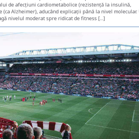
lui de afecțiuni cardiometabolice (rezistență la insulină,
e (ca Alzheimer), aducând explicații până la nivel molecular.
ă nivelul moderat spre ridicat de fitness […]