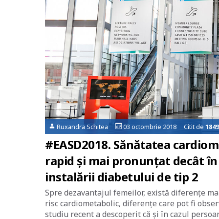
Ruxandra Schitea
03 octombrie 2018 Citit de
1849
#EASD2018. Sănătatea cardiome
rapid și mai pronunțat decât în
instalării diabetului de tip 2
Spre dezavantajul femeilor, există diferențe mar
risc cardiometabolic, diferențe care pot fi obse
studiu recent a descoperit că și în cazul perso