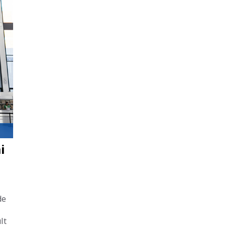
i
de
lt