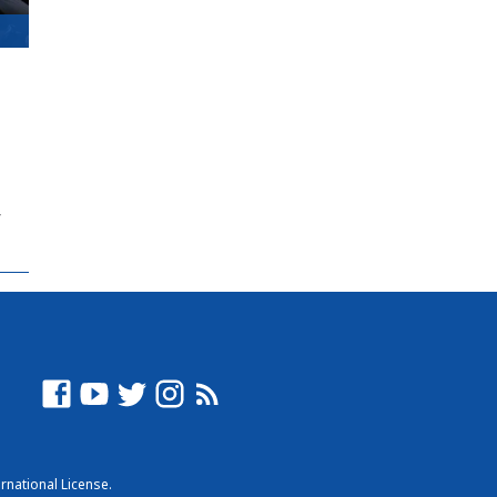
r
rnational License
.