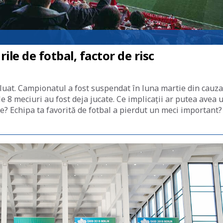
rile de fotbal, factor de risc
uat. Campionatul a fost suspendat în luna martie din cauza
 8 meciuri au fost deja jucate. Ce implicații ar putea avea 
e? Echipa ta favorită de fotbal a pierdut un meci important?