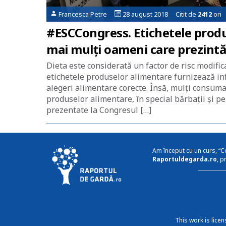
Francesca Petre
28 august 2018 Citit de
2412
ori
#ESCCongress. Etichetele produ
mai mulți oameni care prezintă 
Dieta este considerată un factor de risc modific
etichetele produselor alimentare furnizează inf
alegeri alimentare corecte. Însă, mulți consumato
produselor alimentare, în special bărbații și per
prezentate la Congresul […]
Am început cu un curs, “C
Raportuldegarda.ro
, p
This work is lice