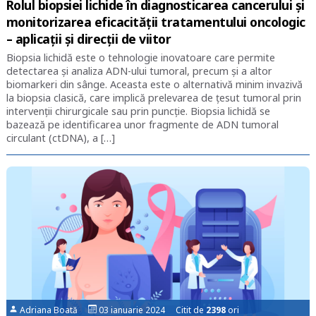
Rolul biopsiei lichide în diagnosticarea cancerului și
monitorizarea eficacității tratamentului oncologic
– aplicații și direcții de viitor
Biopsia lichidă este o tehnologie inovatoare care permite
detectarea și analiza ADN-ului tumoral, precum și a altor
biomarkeri din sânge. Aceasta este o alternativă minim invazivă
la biopsia clasică, care implică prelevarea de țesut tumoral prin
intervenții chirurgicale sau prin puncție. Biopsia lichidă se
bazează pe identificarea unor fragmente de ADN tumoral
circulant (ctDNA), a […]
Adriana Boată
03 ianuarie 2024 Citit de
2398
ori