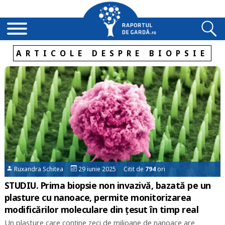
ARTICOLE DESPRE BIOPSIE
Ruxandra Schitea
29 iunie 2025 Citit de
794
ori
STUDIU. Prima biopsie non invazivă, bazată pe un
plasture cu nanoace, permite monitorizarea
modificărilor moleculare din țesut în timp real
Un plasture care conține zeci de milioane de nanoace are