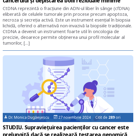
cancerului și depistarea bolii reziduale minime
CtDNA reprezintă o fracțiune din ADN-ul liber în sânge (cfDNA)
eliberată de celulele tumorale prin procese precum apoptoza,
necroza și secreția activă. Este un instrument esențial în biopsia
lichidă, oferind o alternativă non-invazivă la biopsiile tradiționale.
CtDNA a devenit un instrument foarte util în oncologia de
precizie, deoarece permite obținerea unui profil molecular al
tumorilor, […]
Dr. Monica Dugăeșescu
27 noiembrie 2024 Citit de
289
ori
STUDIU. Supravieţuirea pacienţilor cu cancer este
prelungită dacă se realizează testarea genomică