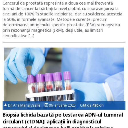
Cancerul de prostată reprezintă a doua cea mai frecventă
formă de cancer la bărbați la nivel global, cu supraviețuirea la
cinci ani de 100% în stadiile incipiente, dar cu scăderea acesteia
la 50%, în formele avansate. Metodele curente, precum
determinarea antigenului specific prostatic (PSA) și imagistica
prin rezonanță magnetică (IRM), deși utile, au limitări
semnificative […]
Dr. Ana Maria Vasile
06 ianuarie 2025 Citit de
420
ori
Biopsia lichida bazată pe testarea ADN-ul tumoral
circulant (ctDNA): aplicații în diagnosticul