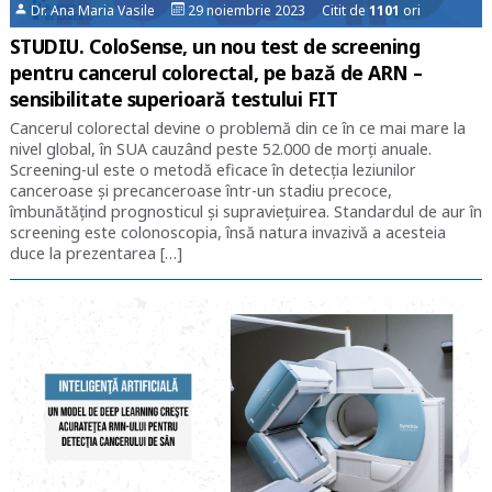
Dr. Ana Maria Vasile
29 noiembrie 2023 Citit de
1101
ori
STUDIU. ColoSense, un nou test de screening
pentru cancerul colorectal, pe bază de ARN –
sensibilitate superioară testului FIT
Cancerul colorectal devine o problemă din ce în ce mai mare la
nivel global, în SUA cauzând peste 52.000 de morți anuale.
Screening-ul este o metodă eficace în detecția leziunilor
canceroase și precanceroase într-un stadiu precoce,
îmbunătățind prognosticul și supraviețuirea. Standardul de aur în
screening este colonoscopia, însă natura invazivă a acesteia
duce la prezentarea […]