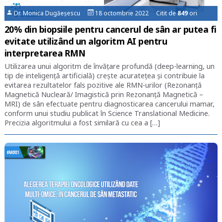
Dr. Monica Dugăeșescu
18 octombrie 2022 Citit de
849
ori
20% din biopsiile pentru cancerul de sân ar putea fi
evitate utilizând un algoritm AI pentru
interpretarea RMN
Utilizarea unui algoritm de învățare profundă (deep-learning, un
tip de inteligenţă artificială) creşte acurateţea şi contribuie la
evitarea rezultatelor fals pozitive ale RMN-urilor (Rezonanţă
Magnetică Nucleară/ Imagistică prin Rezonanţă Magnetică –
MRI) de sân efectuate pentru diagnosticarea cancerului mamar,
conform unui studiu publicat în Science Translational Medicine.
Precizia algoritmului a fost similară cu cea a […]