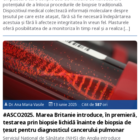
potențialul de a înlocui procedurile de biopsie tradițională.
Dispozitivul medical colectează informații moleculare despre
țesutul pe care este atașat, fără să fie necesară îndepărtarea
acestuia și fără îi afecteze integritatea în vreun fel. Plasturele
oferă posibilitatea de a monitoriza în timp real și a realiza […]
Dr. Ana Maria Vasile
13 iunie 2025 Citit de
587
ori
#ASCO2025. Marea Britanie introduce, în premieră,
testarea prin biopsie lichidă înainte de biopsia de
țesut pentru diagnosticul cancerului pulmonar
Serviciul Național de Sănătate (NHS) din Anglia introduce