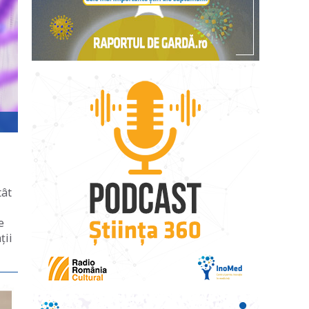
tât
e
ții