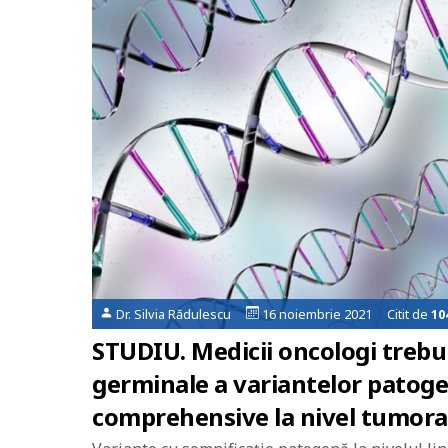
Dr. Silvia Rădulescu
16 noiembrie 2021 Citit de
10
STUDIU. Medicii oncologi trebuie
germinale a variantelor patogen
comprehensive la nivel tumora