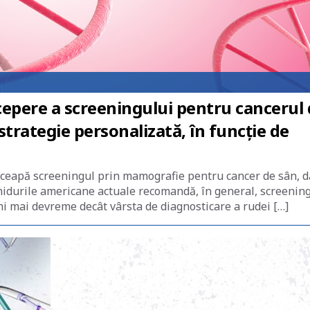
cepere a screeningului pentru cancerul
 strategie personalizată, în funcție de
 înceapă screeningul prin mamografie pentru cancer de sân, 
Ghidurile americane actuale recomandă, în general, screenin
ni mai devreme decât vârsta de diagnosticare a rudei […]