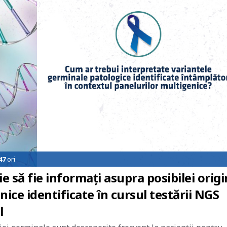
47
ori
 să fie informați asupra posibilei origi
ice identificate în cursul testării NGS
l