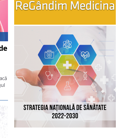
 de
dacă
gul