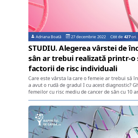
Adriana Boată
27 decembrie 2022 Citit de
427
ori
STUDIU. Alegerea vârstei de în
sân ar trebui realizată printr-o
factorii de risc individuali
Care este vârsta la care o femeie ar trebui să
a avut o rudă de gradul I cu acest diagnostic? 
femeilor cu risc mediu de cancer de sân cu 10 a