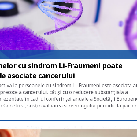
nelor cu sindrom Li-Fraumeni poate
le asociate cancerului
ivă la persoanele cu sindrom Li-Fraumeni este asociată a
 precoce a cancerului, cât și cu o reducere substanțială a
 prezentate în cadrul conferinței anuale a Societății Europen
enetics), susțin valoarea screeningului periodic la pacien