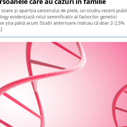
rsoanele care au cazuri în familie
 soare și apariția cancerului de piele, un studiu recent publ
gy evidențiază rolul semnificativ al factorilor genetici
se știa până acum. Studii anterioare indicau că doar 2-2,5%
]