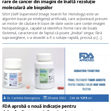
rare de cancer din imagini de înaltă rezoluție
moleculară ale biopsiilor
SISH (Self-Supervised Image Search for Histology) este un
algoritm bazat pe inteligență artificială, care acționează precum
un motor de căutare în baze de date vaste care conțin imagini
histopatologice, capabil să identifice forme rare de boală.
Sistemul, caracterizat de faptul că poate „învăța” singur, fără
supraveghere, s-a dovedit a fi o soluție rapidă, precisă și […]
Dr. Carmina Georgescu
29 iunie 2022 Citit de
1215
ori
FDA aprobă o nouă indicație pentru