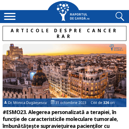
ARTICOLE DESPRE CANCER
RAR
Dr. Monica Dugăeșescu
31 octombrie 2023 Citit de
326
ori
#ESMO23. Alegerea personalizată a terapiei, în
funcție de caracteristicile moleculare tumorale,
îmbunătăţeşte supravieţuirea pacienților cu