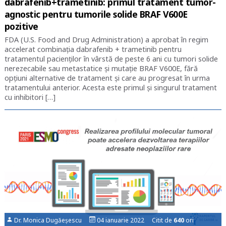
dabrafenib+trametinib: primul tratament tumor-
agnostic pentru tumorile solide BRAF V600E
pozitive
FDA (U.S. Food and Drug Administration) a aprobat în regim
accelerat combinația dabrafenib + trametinib pentru
tratamentul pacienților în vârstă de peste 6 ani cu tumori solide
nerezecabile sau metastatice și mutație BRAF V600E, fără
opțiuni alternative de tratament și care au progresat în urma
tratamentului anterior. Acesta este primul și singurul tratament
cu inhibitori […]
Dr. Monica Dugăeșescu
04 ianuarie 2022 Citit de
640
ori