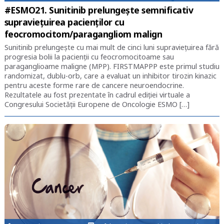
#ESMO21. Sunitinib prelungește semnificativ
supraviețuirea pacienților cu
feocromocitom/paragangliom malign
Sunitinib prelungește cu mai mult de cinci luni supraviețuirea fără
progresia bolii la pacienții cu feocromocitoame sau
paraganglioame maligne (MPP). FIRSTMAPPP este primul studiu
randomizat, dublu-orb, care a evaluat un inhibitor tirozin kinazic
pentru aceste forme rare de cancere neuroendocrine.
Rezultatele au fost prezentate în cadrul ediției virtuale a
Congresului Societății Europene de Oncologie ESMO […]