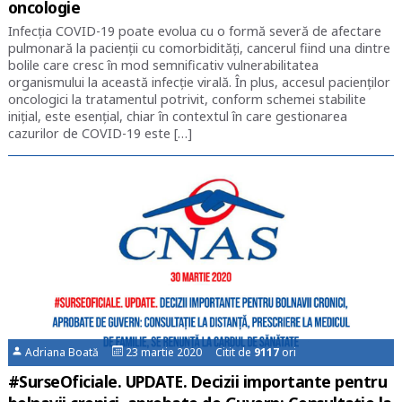
oncologie
Infecția COVID-19 poate evolua cu o formă severă de afectare
pulmonară la pacienții cu comorbidități, cancerul fiind una dintre
bolile care cresc în mod semnificativ vulnerabilitatea
organismului la această infecție virală. În plus, accesul pacienților
oncologici la tratamentul potrivit, conform schemei stabilite
inițial, este esențial, chiar în contextul în care gestionarea
cazurilor de COVID-19 este […]
Adriana Boată
23 martie 2020 Citit de
9117
ori
#SurseOficiale. UPDATE. Decizii importante pentru