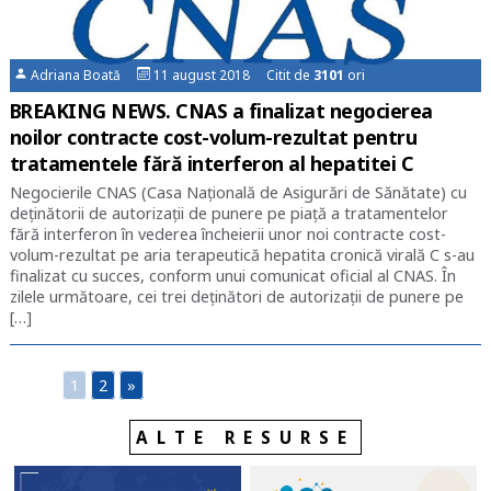
Adriana Boată
11 august 2018 Citit de
3101
ori
BREAKING NEWS. CNAS a finalizat negocierea
noilor contracte cost-volum-rezultat pentru
tratamentele fără interferon al hepatitei C
Negocierile CNAS (Casa Națională de Asigurări de Sănătate) cu
deținătorii de autorizații de punere pe piață a tratamentelor
fără interferon în vederea încheierii unor noi contracte cost-
volum-rezultat pe aria terapeutică hepatita cronică virală C s-au
finalizat cu succes, conform unui comunicat oficial al CNAS. În
zilele următoare, cei trei deținători de autorizații de punere pe
[…]
1
2
»
ALTE RESURSE