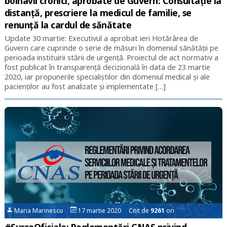
bolnavii cronici, aprobate de Guvern: Consultație la
distanță, prescriere la medicul de familie, se
renunță la cardul de sănătate
Update 30 martie: Executivul a aprobat ieri Hotărârea de
Guvern care cuprinde o serie de măsuri în domeniul sănătății pe
perioada instituirii stării de urgență. Proiectul de act normativ a
fost publicat în transparență decizională în data de 23 martie
2020, iar propunerile specialiștilor din domeniul medical și ale
pacienților au fost analizate și implementate […]
Maria Marinescu
17 martie 2020 Citit de
9261
ori
#SurseOficiale: Reglementări CNAS privind