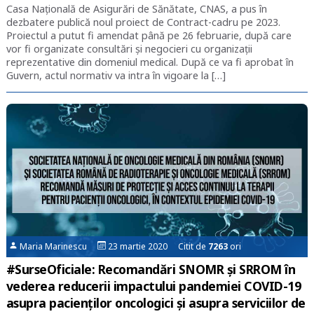
Casa Națională de Asigurări de Sănătate, CNAS, a pus în
dezbatere publică noul proiect de Contract-cadru pe 2023.
Proiectul a putut fi amendat până pe 26 februarie, după care
vor fi organizate consultări și negocieri cu organizații
reprezentative din domeniul medical. După ce va fi aprobat în
Guvern, actul normativ va intra în vigoare la […]
Maria Marinescu
23 martie 2020 Citit de
7263
ori
#SurseOficiale: Recomandări SNOMR și SRROM în
vederea reducerii impactului pandemiei COVID-19
asupra pacienților oncologici și asupra serviciilor de