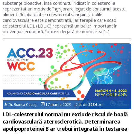
substanțe bioactive, însă conținutul ridicat în colesterol a
reprezentat un motiv de îngrijorare legat de consumul acestui
aliment. Relația dintre colesterolul sanguin și bolile
cardiovasculare este demonstrată, iar terapiile care scad
colesterolul LDL (LDL-C) reprezintă un palier important în
prevenția secundară. Ipoteza legată de implicarea […]
Dr. Bianca Cucoș
17 martie 2023 Citit de
2234
ori
LDL-colesterolul normal nu exclude riscul de boală
cardiovasculară aterosclerotică. Determinarea
apolipoproteinei B ar trebui integrată în testarea