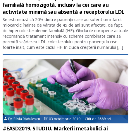
familială homozigotă, inclusiv la cei care au
activitate minimă sau absentă a receptorului LDL
Se estimează că 20% dintre pacienții care au suferit un infarct
miocardic înainte de vârsta de 45 de ani sunt afectați, de fapt,
de hipercolesterolemie familială (HF). Ghidurile europene actuale
recomandă tratament intensiv cu scheme combinate care să
permită scăderea LDL-colesterolului pentru pacienții la risc
foarte înalt, cum este cazul HF. În ciuda creșterii numărului […]
Dr. Silvia Rădulescu
03 octombrie 2019 Citit de
3589
ori
#EASD2019. STUDIU. Markerii metabolici ai