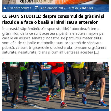
Ruxandra Schitea
04 noiembrie 2017 Citit de
23616
ori
CE SPUN STUDIILE: despre consumul de grăsimi și
riscul de a face o boală a inimii sau a arterelor
În această săptămână, „Ce spun studiile?” abordează tema
grăsimilor, de la ce sunt acestea și până la efectele majore pe
care le au asupra sănătății noastre. Pe parcursul materialului
vom afla de ce bolile metabolice sunt problemă de sănătate
publică, ce sunt trigliceridele și colesterolul, precum și grăsimile
saturate, nesaturate, trans și cum influențează acestea […]