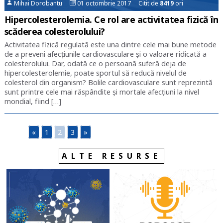
Mihai Dorobantu
01 octombrie 2017 Citit de
8419
ori
Hipercolesterolemia. Ce rol are activitatea fizică în
scăderea colesterolului?
Activitatea fizică regulată este una dintre cele mai bune metode
de a preveni afecțiunile cardiovasculare și o valoare ridicată a
colesterolului. Dar, odată ce o persoană suferă deja de
hipercolesterolemie, poate sportul să reducă nivelul de
colesterol din organism? Bolile cardiovasculare sunt reprezintă
sunt printre cele mai răspândite și mortale afecțiuni la nivel
mondial, fiind […]
«
1
2
3
»
ALTE RESURSE