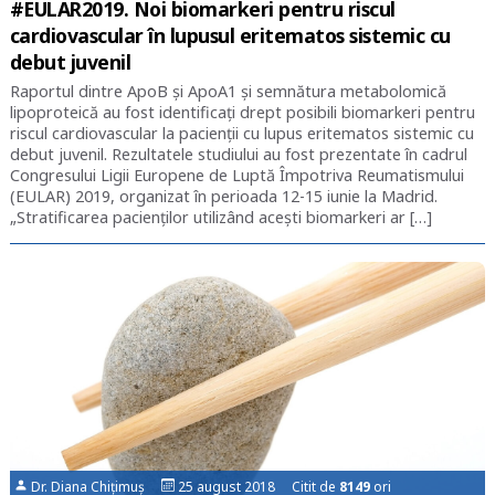
#EULAR2019. Noi biomarkeri pentru riscul
cardiovascular în lupusul eritematos sistemic cu
debut juvenil
Raportul dintre ApoB și ApoA1 și semnătura metabolomică
lipoproteică au fost identificați drept posibili biomarkeri pentru
riscul cardiovascular la pacienții cu lupus eritematos sistemic cu
debut juvenil. Rezultatele studiului au fost prezentate în cadrul
Congresului Ligii Europene de Luptă Împotriva Reumatismului
(EULAR) 2019, organizat în perioada 12-15 iunie la Madrid.
„Stratificarea pacienților utilizând acești biomarkeri ar […]
Dr. Diana Chițimuș
25 august 2018 Citit de
8149
ori