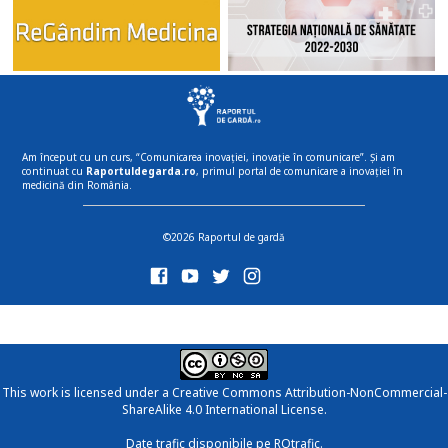
Am început cu un curs, “Comunicarea inovației, inovație în comunicare”. Și am
continuat cu
Raportuldegarda.ro
, primul portal de comunicare a inovației în
medicină din România.
©2026 Raportul de gardă
This work is licensed under a
Creative Commons Attribution-NonCommercial-
ShareAlike 4.0 International License
.
Date trafic disponibile pe ROtrafic.