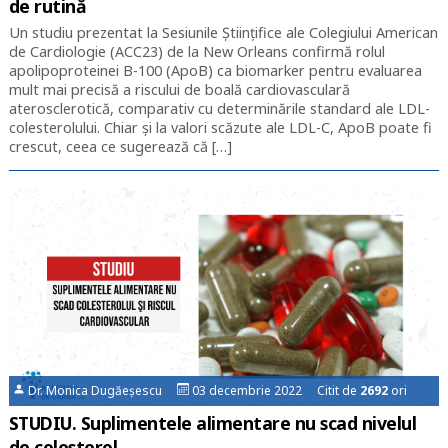
de rutină
Un studiu prezentat la Sesiunile Științifice ale Colegiului American
de Cardiologie (ACC23) de la New Orleans confirmă rolul
apolipoproteinei B-100 (ApoB) ca biomarker pentru evaluarea
mult mai precisă a riscului de boală cardiovasculară
aterosclerotică, comparativ cu determinările standard ale LDL-
colesterolului. Chiar și la valori scăzute ale LDL-C, ApoB poate fi
crescut, ceea ce sugerează că […]
Dr. Monica Dugăeșescu
03 decembrie 2022 Citit de
2692
ori
STUDIU. Suplimentele alimentare nu scad nivelul
de colesterol