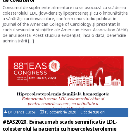
Consumul de suplimente alimentare nu se asociază cu scăderea
colesterolului LDL (low-density lipoproteins) şi cu o îmbunătăţire
a sănătăţii cardiovasculare, conform unui studiu publicat în
Journal of the American College of Cardiology şi prezentat în
cadrul sesiuniilor ştiinţifice ale American Heart Association (AHA)
de anul acesta. Acest studiu a evidenţiat, încă o dată, beneficiile
administrării […]
Dr. Bianca Cucoș
15 octombrie 2020 Citit de
920
ori
#EAS2020. Evinacumab scade semnificativ LDL-
colesterolul la pacienții cu hipercolesterolemie