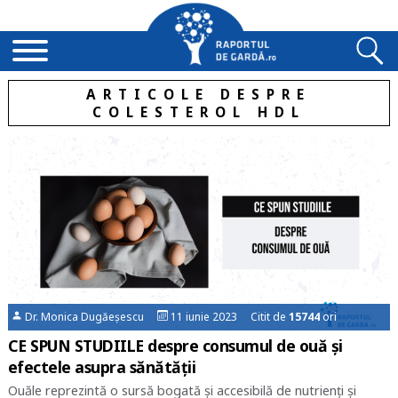
ARTICOLE DESPRE
COLESTEROL HDL
Dr. Monica Dugăeșescu
11 iunie 2023 Citit de
15744
ori
CE SPUN STUDIILE despre consumul de ouă și
efectele asupra sănătății
Ouăle reprezintă o sursă bogată și accesibilă de nutrienți și