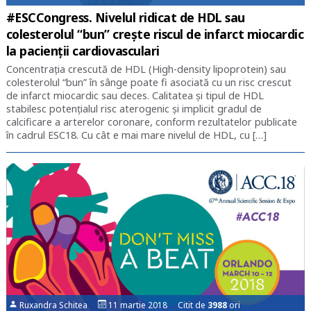
#ESCCongress. Nivelul ridicat de HDL sau
colesterolul “bun” crește riscul de infarct miocardic
la pacienții cardiovasculari
Concentrația crescută de HDL (High-density lipoprotein) sau
colesterolul “bun” în sânge poate fi asociată cu un risc crescut
de infarct miocardic sau deces. Calitatea și tipul de HDL
stabilesc potențialul risc aterogenic și implicit gradul de
calcificare a arterelor coronare, conform rezultatelor publicate
în cadrul ESC18. Cu cât e mai mare nivelul de HDL, cu […]
Ruxandra Schitea
11 martie 2018 Citit de
3988
ori