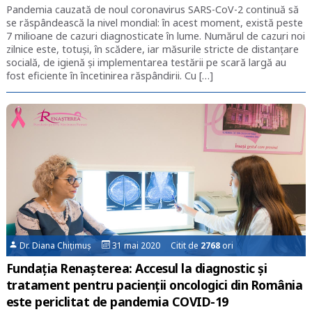
Pandemia cauzată de noul coronavirus SARS-CoV-2 continuă să
se răspândească la nivel mondial: în acest moment, există peste
7 milioane de cazuri diagnosticate în lume. Numărul de cazuri noi
zilnice este, totuși, în scădere, iar măsurile stricte de distanțare
socială, de igienă și implementarea testării pe scară largă au
fost eficiente în încetinirea răspândirii. Cu […]
Dr. Diana Chițimuș
31 mai 2020 Citit de
2768
ori
Fundația Renașterea: Accesul la diagnostic și
tratament pentru pacienții oncologici din România
este periclitat de pandemia COVID-19