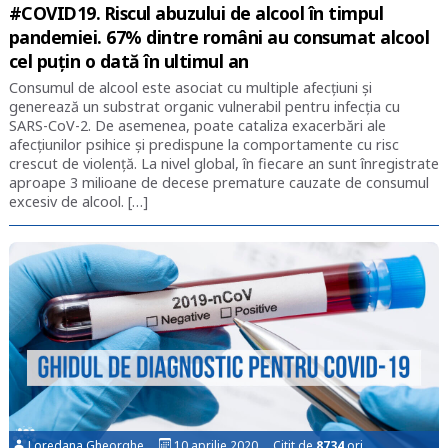
#COVID19. Riscul abuzului de alcool în timpul
pandemiei. 67% dintre români au consumat alcool
cel puțin o dată în ultimul an
Consumul de alcool este asociat cu multiple afecțiuni și
generează un substrat organic vulnerabil pentru infecția cu
SARS-CoV-2. De asemenea, poate cataliza exacerbări ale
afecțiunilor psihice și predispune la comportamente cu risc
crescut de violență. La nivel global, în fiecare an sunt înregistrate
aproape 3 milioane de decese premature cauzate de consumul
excesiv de alcool. […]
Loredana Gheorghe
10 aprilie 2020 Citit de
8734
ori