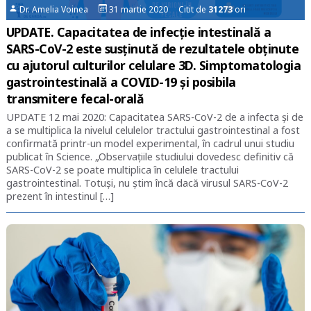
Dr. Amelia Voinea
31 martie 2020 Citit de
31273
ori
UPDATE. Capacitatea de infecție intestinală a
SARS-CoV-2 este susținută de rezultatele obținute
cu ajutorul culturilor celulare 3D. Simptomatologia
gastrointestinală a COVID-19 și posibila
transmitere fecal-orală
UPDATE 12 mai 2020: Capacitatea SARS-CoV-2 de a infecta și de
a se multiplica la nivelul celulelor tractului gastrointestinal a fost
confirmată printr-un model experimental, în cadrul unui studiu
publicat în Science. „Observațiile studiului dovedesc definitiv că
SARS-CoV-2 se poate multiplica în celulele tractului
gastrointestinal. Totuși, nu știm încă dacă virusul SARS-CoV-2
prezent în intestinul […]