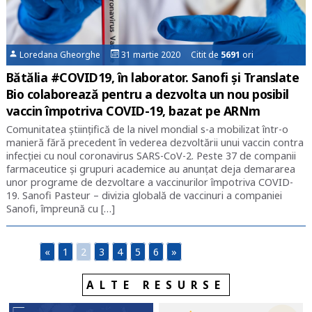
Loredana Gheorghe
31 martie 2020 Citit de
5691
ori
Bătălia #COVID19, în laborator. Sanofi și Translate
Bio colaborează pentru a dezvolta un nou posibil
vaccin împotriva COVID-19, bazat pe ARNm
Comunitatea științifică de la nivel mondial s-a mobilizat într-o
manieră fără precedent în vederea dezvoltării unui vaccin contra
infecției cu noul coronavirus SARS-CoV-2. Peste 37 de companii
farmaceutice și grupuri academice au anunțat deja demararea
unor programe de dezvoltare a vaccinurilor împotriva COVID-
19. Sanofi Pasteur – divizia globală de vaccinuri a companiei
Sanofi, împreună cu […]
«
1
2
3
4
5
6
»
ALTE RESURSE