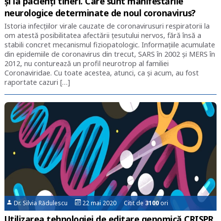
și la pacienți tineri. Care sunt manifestările
neurologice determinate de noul coronavirus?
Istoria infecțiilor virale cauzate de coronavirusuri respiratorii la
om atestă posibilitatea afectării țesutului nervos, fără însă a
stabili concret mecanismul fiziopatologic. Informațiile acumulate
din epidemiile de coronavirus din trecut, SARS în 2002 și MERS în
2012, nu conturează un profil neurotrop al familiei
Coronaviridae. Cu toate acestea, atunci, ca și acum, au fost
raportate cazuri […]
Dr. Silvia Rădulescu
22 mai 2020 Citit de
3100
ori
Utilizarea tehnologiei de editare genomică CRISPR