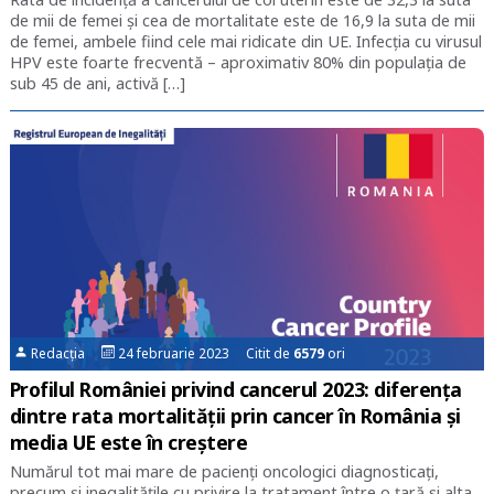
de mii de femei și cea de mortalitate este de 16,9 la suta de mii
de femei, ambele fiind cele mai ridicate din UE. Infecția cu virusul
HPV este foarte frecventă – aproximativ 80% din populația de
sub 45 de ani, activă […]
Redacția
24 februarie 2023 Citit de
6579
ori
Profilul României privind cancerul 2023: diferența
dintre rata mortalității prin cancer în România și
media UE este în creștere
Numărul tot mai mare de pacienți oncologici diagnosticați,
precum și inegalitățile cu privire la tratament între o țară și alta