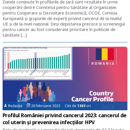
Datele conținute în profilurile de țară sunt rezultate în urma
cooperării dintre Comitetul pentru Sănătate al Organizației
pentru Cooperare și Dezvoltare Economică, OCDE, Comisia
Europeană și grupurile de experți privind cancerul de la nivelul
UE și de la nivel național. Deși depistarea precoce și screeningul
pentru cancer au fost considerate prioritare în politicile de
sănătate […]
Redacția
26 februarie 2023 Citit de
1363
ori
Profilul României privind cancerul 2023: cancerul de
col uterin și prevenirea infecțiilor HPV
Rata de incidență a cancerului de col uterin este de 32,3 la suta