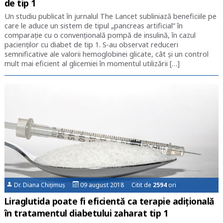
de tip 1
Un studiu publicat în jurnalul The Lancet subliniază beneficiile pe
care le aduce un sistem de tipul „pancreas artificial” în
comparație cu o convențională pompă de insulină, în cazul
pacienților cu diabet de tip 1. S-au observat reduceri
semnificative ale valorii hemoglobinei glicate, cât și un control
mult mai eficient al glicemiei în momentul utilizării […]
Dr. Diana Chițimuș
09 august 2018 Citit de
2594
ori
Liraglutida poate fi eficientă ca terapie adițională
în tratamentul diabetului zaharat tip 1