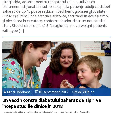
Liraglutida, agonist pentru receptorul GLP-1, utilizat ca
tratament adițional la insulino-terapie la pacienții adulți cu diabet
zaharat de tip 1, poate reduce niveul hemoglobinei glicozilate
(HbA1c) și tensiunea arterială sistolică, facilitând în același timp
și pierderea în greutate, conform datelor dintr-un nou studiu
clinic. Studiul clinic de fază 3 “Liraglutide in overweight patients
with type […]
Mihai Dorobantu
05 septembrie 2017 Citit de
7131
ori
Un vaccin contra diabetului zaharat de tip 1 va
începe studiile clinice în 2018
O echipă din Finlanda a identificat un virus din familia