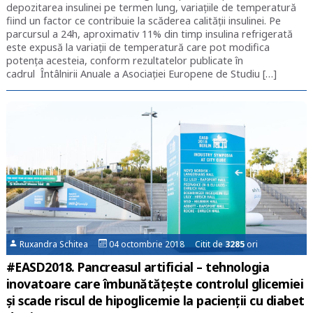
depozitarea insulinei pe termen lung, variațiile de temperatură
fiind un factor ce contribuie la scăderea calității insulinei. Pe
parcursul a 24h, aproximativ 11% din timp insulina refrigerată
este expusă la variații de temperatură care pot modifica
potența acesteia, conform rezultatelor publicate în
cadrul Întâlnirii Anuale a Asociației Europene de Studiu […]
Ruxandra Schitea
04 octombrie 2018 Citit de
3285
ori
#EASD2018. Pancreasul artificial – tehnologia
inovatoare care îmbunătățește controlul glicemiei
și scade riscul de hipoglicemie la pacienții cu diabet