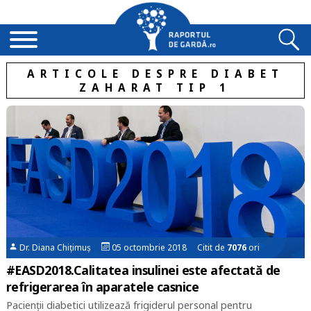
ARTICOLE DESPRE DIABET
ZAHARAT TIP 1
Dr. Diana Chițimuș
05 octombrie 2018 Citit de
7076
ori
#EASD2018.Calitatea insulinei este afectată de
refrigerarea în aparatele casnice
Pacienții diabetici utilizează frigiderul personal pentru