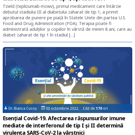
Tzield (teplizumab-mzwv), primul medicament care întârzie
debutul stadiului III al diabetului zaharat de tip 1, a primit
aprobarea de punere pe piață în Statele Unite din partea U.S.
Food and Drug Administration (FDA). Terapia poate fi
administrată adulților și copiilor în vârstă de minim 8 ani, care au
diabet zaharat de tip 1 în stadiul […]
Dr. Bianca Cucoș
03 octombrie 2022 Citit de
170
ori
Esențial Covid-19. Afectarea răspunsurilor imune
mediate de interferonul de tip I și II determină
virulența SARS-CoV-2 la vârstnici