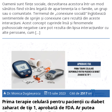
Oamenii sunt ființe sociale, dezvoltarea acestora într-un mod
sănătos fiind strâns legată de apartenența la o familie, un grup
sau o comunitate. Termenul de „conexiune socială” înglobează
sentimentele de sprijin și conexiune care rezultă din aceste
interacțiuni. Acest concept cuprinde însă și fenomenele
psihosociale negative care pot rezulta din lipsa interacțiunilor cu
alte persoane, cum […]
Dr. Monica Dugăeșescu
15 iulie 2023 Citit de
2517
ori
Prima terapie celulară pentru pacienţii cu diabet
zaharat de tip 1, aprobată de FDA. Ar putea