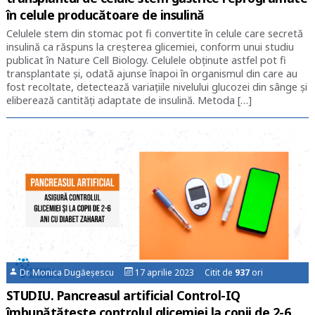
în celule producătoare de insulină
Celulele stem din stomac pot fi convertite în celule care secretă
insulină ca răspuns la creșterea glicemiei, conform unui studiu
publicat în Nature Cell Biology. Celulele obținute astfel pot fi
transplantate și, odată ajunse înapoi în organismul din care au
fost recoltate, detectează variațiile nivelului glucozei din sânge și
eliberează cantități adaptate de insulină. Metoda […]
Dr. Monica Dugăeșescu
17 aprilie 2023 Citit de
937
ori
STUDIU. Pancreasul artificial Control-IQ
îmbunătăţeşte controlul glicemiei la copii de 2-6