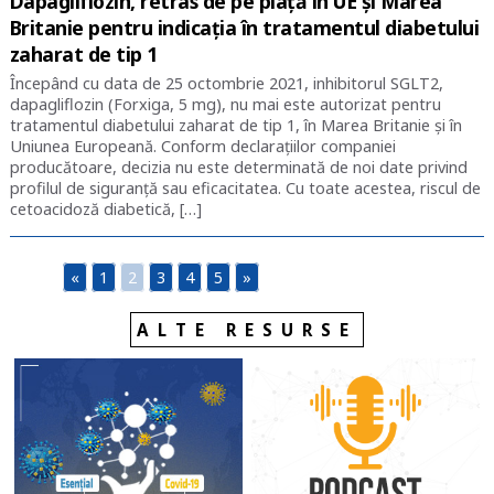
Dapagliflozin, retras de pe piață în UE și Marea
Britanie pentru indicația în tratamentul diabetului
zaharat de tip 1
Începând cu data de 25 octombrie 2021, inhibitorul SGLT2,
dapagliflozin (Forxiga, 5 mg), nu mai este autorizat pentru
tratamentul diabetului zaharat de tip 1, în Marea Britanie și în
Uniunea Europeană. Conform declarațiilor companiei
producătoare, decizia nu este determinată de noi date privind
profilul de siguranță sau eficacitatea. Cu toate acestea, riscul de
cetoacidoză diabetică, […]
«
1
2
3
4
5
»
ALTE RESURSE