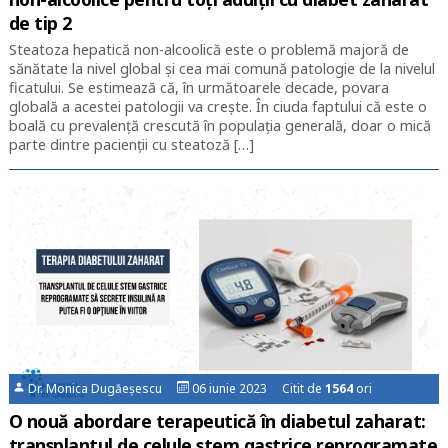
de tip 2
Steatoza hepatică non-alcoolică este o problemă majoră de
sănătate la nivel global și cea mai comună patologie de la nivelul
ficatului. Se estimează că, în următoarele decade, povara
globală a acestei patologii va crește. În ciuda faptului că este o
boală cu prevalență crescută în populația generală, doar o mică
parte dintre pacienții cu steatoză […]
Dr. Monica Dugăeșescu
06 iunie 2023 Citit de
1564
ori
O nouă abordare terapeutică în diabetul zaharat:
transplantul de celule stem gastrice reprogramate