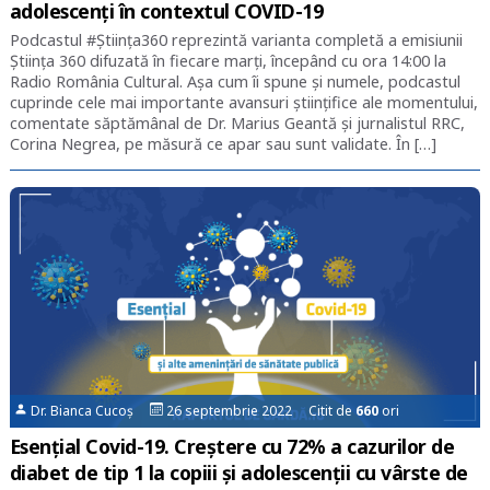
adolescenți în contextul COVID-19
Podcastul #Știința360 reprezintă varianta completă a emisiunii
Știința 360 difuzată în fiecare marți, începând cu ora 14:00 la
Radio România Cultural. Așa cum îi spune și numele, podcastul
cuprinde cele mai importante avansuri științifice ale momentului,
comentate săptămânal de Dr. Marius Geantă și jurnalistul RRC,
Corina Negrea, pe măsură ce apar sau sunt validate. În […]
Dr. Bianca Cucoș
26 septembrie 2022 Citit de
660
ori
Esențial Covid-19. Creștere cu 72% a cazurilor de
diabet de tip 1 la copiii și adolescenții cu vârste de