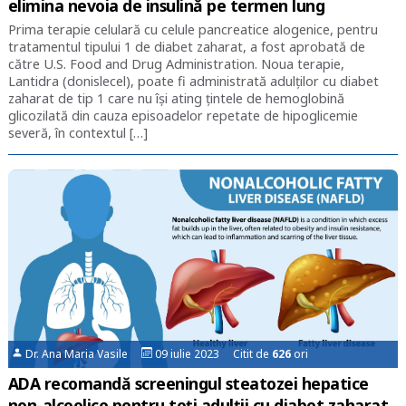
elimina nevoia de insulină pe termen lung
Prima terapie celulară cu celule pancreatice alogenice, pentru
tratamentul tipului 1 de diabet zaharat, a fost aprobată de
către U.S. Food and Drug Administration. Noua terapie,
Lantidra (donislecel), poate fi administrată adulţilor cu diabet
zaharat de tip 1 care nu îşi ating ţintele de hemoglobină
glicozilată din cauza episoadelor repetate de hipoglicemie
severă, în contextul […]
Dr. Ana Maria Vasile
09 iulie 2023 Citit de
626
ori
ADA recomandă screeningul steatozei hepatice
non-alcoolice pentru toți adulții cu diabet zaharat