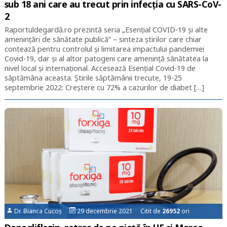
sub 18 ani care au trecut prin infecția cu SARS-CoV-
2
Raportuldegardă.ro prezintă seria „Esențial COVID-19 și alte
amenințări de sănătate publică” – sinteza știrilor care chiar
contează pentru controlul și limitarea impactului pandemiei
Covid-19, dar și al altor patogeni care amenință sănătatea la
nivel local și internațional. Accesează Esențial Covid-19 de
săptămâna aceasta. Știrile săptămânii trecute, 19-25
septembrie 2022: Creștere cu 72% a cazurilor de diabet […]
Dr. Bianca Cucoș
29 decembrie 2021 Citit de
26952
ori