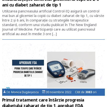
ani cu diabet zaharat de tip 1
Utilizarea pancreasului artificial Control-IQ asigură un control
mai bun al glicemiei la copiii cu diabet zaharat de tip 1, cu vârste
între 2 și 6 ani, în comparaţie cu strategiile terapeutice
standard, conform unui studiu publicat în The New England
Journal of Medicine. Participanții care au utilizat pancreasul
artificial au avut în medie 3 ore […]
Dr. Monica Dugăeșescu
30 noiembrie 2022 Citit de
3083
ori
Primul tratament care întârzie progresia
diabetului zaharat de tip 1, aprobat FDA