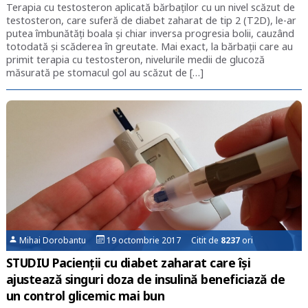
Terapia cu testosteron aplicată bărbaților cu un nivel scăzut de
testosteron, care suferă de diabet zaharat de tip 2 (T2D), le-ar
putea îmbunătăți boala și chiar inversa progresia bolii, cauzând
totodată și scăderea în greutate. Mai exact, la bărbații care au
primit terapia cu testosteron, nivelurile medii de glucoză
măsurată pe stomacul gol au scăzut de […]
Mihai Dorobantu
19 octombrie 2017 Citit de
8237
ori
STUDIU Pacienții cu diabet zaharat care își
ajustează singuri doza de insulină beneficiază de
un control glicemic mai bun