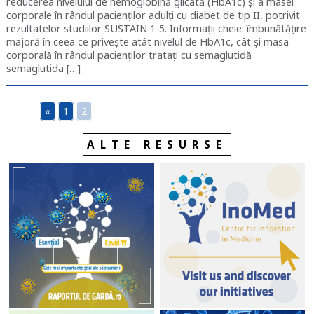
reducerea nivelului de hemoglobină glicată (HbA1c) și a masei
corporale în rândul pacienților adulți cu diabet de tip II, potrivit
rezultatelor studiilor SUSTAIN 1-5. Informații cheie: îmbunătățire
majoră în ceea ce privește atât nivelul de HbA1c, cât și masa
corporală în rândul pacienților tratați cu semaglutidă
semaglutida […]
«
1
2
ALTE RESURSE