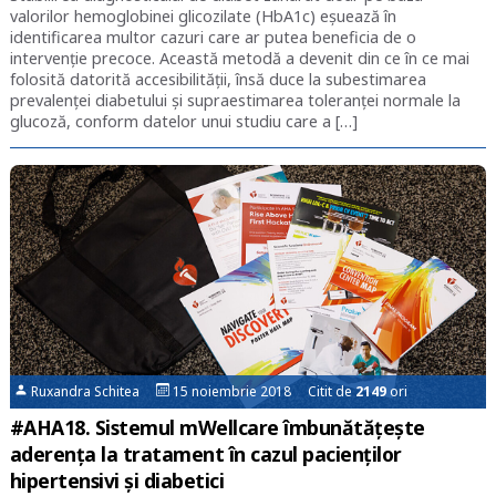
valorilor hemoglobinei glicozilate (HbA1c) eșuează în
identificarea multor cazuri care ar putea beneficia de o
intervenție precoce. Această metodă a devenit din ce în ce mai
folosită datorită accesibilității, însă duce la subestimarea
prevalenței diabetului și supraestimarea toleranței normale la
glucoză, conform datelor unui studiu care a […]
Ruxandra Schitea
15 noiembrie 2018 Citit de
2149
ori
#AHA18. Sistemul mWellcare îmbunătățește
aderența la tratament în cazul pacienților
hipertensivi și diabetici