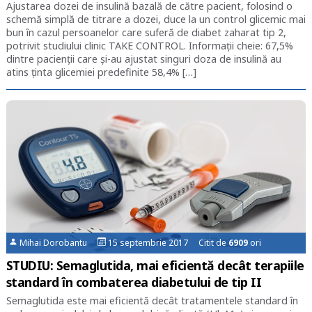
Ajustarea dozei de insulină bazală de către pacient, folosind o
schemă simplă de titrare a dozei, duce la un control glicemic mai
bun în cazul persoanelor care suferă de diabet zaharat tip 2,
potrivit studiului clinic TAKE CONTROL. Informații cheie: 67,5%
dintre pacienții care și-au ajustat singuri doza de insulină au
atins ținta glicemiei predefinite 58,4% […]
Mihai Dorobantu
15 septembrie 2017 Citit de
6909
ori
STUDIU: Semaglutida, mai eficientă decât terapiile
standard în combaterea diabetului de tip II
Semaglutida este mai eficientă decât tratamentele standard în