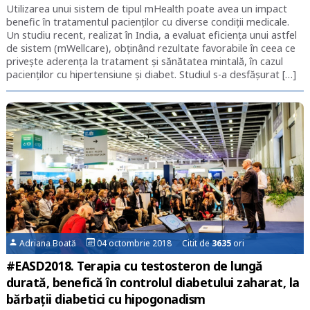
Utilizarea unui sistem de tipul mHealth poate avea un impact
benefic în tratamentul pacienților cu diverse condiții medicale.
Un studiu recent, realizat în India, a evaluat eficiența unui astfel
de sistem (mWellcare), obținând rezultate favorabile în ceea ce
privește aderența la tratament și sănătatea mintală, în cazul
pacienților cu hipertensiune și diabet. Studiul s-a desfășurat […]
Adriana Boată
04 octombrie 2018 Citit de
3635
ori
#EASD2018. Terapia cu testosteron de lungă
durată, benefică în controlul diabetului zaharat, la
bărbații diabetici cu hipogonadism