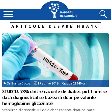
ARTICOLE DESPRE HBA1C
Dr. Bianca Cucoș
17 aprilie 2019 Citit de
28940
ori
STUDIU. 73% dintre cazurile de diabet pot fi omise
dacă diagnosticul se bazează doar pe valorile
hemoglobinei glicozilate
Stabilirea diagnosticului de diabet zaharat doar pe baza