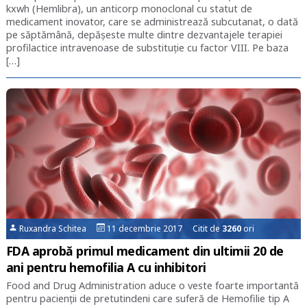
kxwh (Hemlibra), un anticorp monoclonal cu statut de
medicament inovator, care se administrează subcutanat, o dată
pe săptămână, depășeste multe dintre dezvantajele terapiei
profilactice intravenoase de substituție cu factor VIII. Pe baza
[…]
Ruxandra Schitea
11 decembrie 2017 Citit de
3260
ori
FDA aprobă primul medicament din ultimii 20 de
ani pentru hemofilia A cu inhibitori
Food and Drug Administration aduce o veste foarte importantă
pentru pacienții de pretutindeni care suferă de Hemofilie tip A