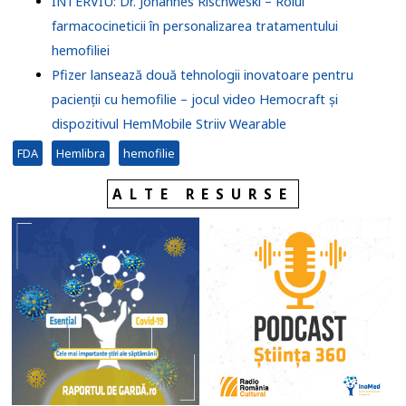
INTERVIU: Dr. Johannes Rischweski – Rolul
farmacocineticii în personalizarea tratamentului
hemofiliei
Pfizer lansează două tehnologii inovatoare pentru
pacienții cu hemofilie – jocul video Hemocraft și
dispozitivul HemMobile Striiv Wearable
FDA
Hemlibra
hemofilie
ALTE RESURSE