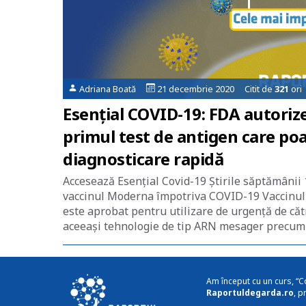
Adriana Boată
21 decembrie 2020 Citit de
321
ori
Esențial COVID-19: FDA autoriz
primul test de antigen care poat
diagnosticare rapidă
Accesează Esențial Covid-19 Știrile săptămânii
vaccinul Moderna împotriva COVID-19 Vaccinu
este aprobat pentru utilizare de urgență de căt
aceeași tehnologie de tip ARN mesager precum p
Am început cu un curs, “C
Raportuldegarda.ro
, p