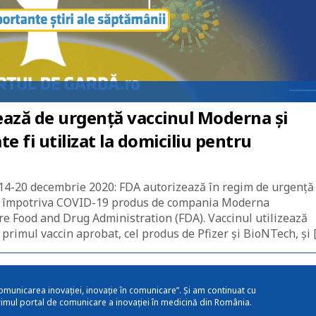
ează de urgență vaccinul Moderna și
e fi utilizat la domiciliu pentru
 14-20 decembrie 2020: FDA autorizează în regim de urgență
l împotriva COVID-19 produs de compania Moderna
re Food and Drug Administration (FDA). Vaccinul utilizează
rimul vaccin aprobat, cel produs de Pfizer și BioNTech, și 
omunicarea inovației, inovație în comunicare”. Și am continuat cu
rimul portal de comunicare a inovației în medicină din România.