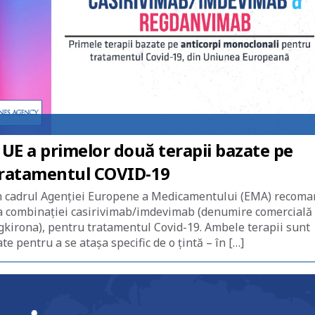
UE a primelor două terapii bazate pe
tratamentul COVID-19
 cadrul Agenției Europene a Medicamentului (EMA) recom
ă a combinației casirivimab/imdevimab (denumire comercială
kirona), pentru tratamentul Covid-19. Ambele terapii sunt
e pentru a se atașa specific de o țintă – în […]