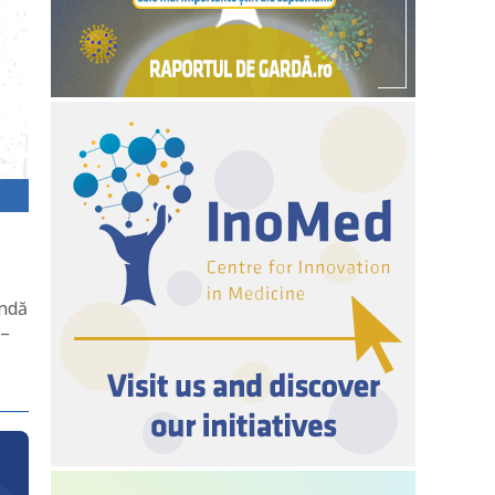
andă
 –