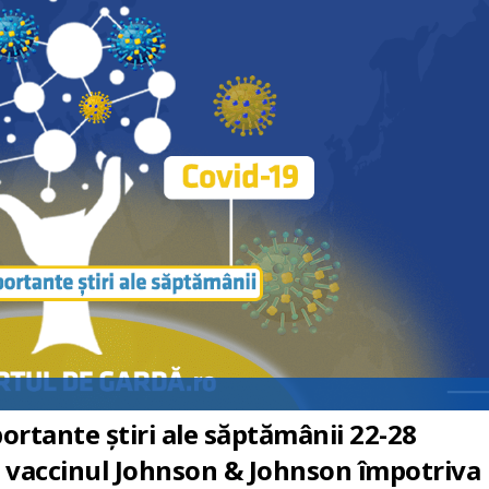
ortante știri ale săptămânii 22-28
t vaccinul Johnson & Johnson împotriva