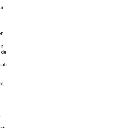
ui
or
ie
 de
nali
le,
.
pot