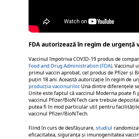
FDA autorizează în regim de urgență
Vaccinul împotriva COVID-19 produs de compa
Food and Drug Administration (FDA)
. Vaccinul 
primul vaccin aprobat, cel produs de Pfizer și B
puțin 18 ani. Această autorizație în regim de u
producția vaccinurilor
. Una dintre diferențele s
Unite este faptul că vaccinul Moderna poate fi 
vaccinul Pfizer/BioNTech care trebuie depozitat
putea fi în mod particular util pentru facilităț
vaccinul Pfizer/BioNTech.
Fiind în curs de desfășurare,
studiul
randomizat,
eficacitatea, siguranța și imunogenitatea vacc