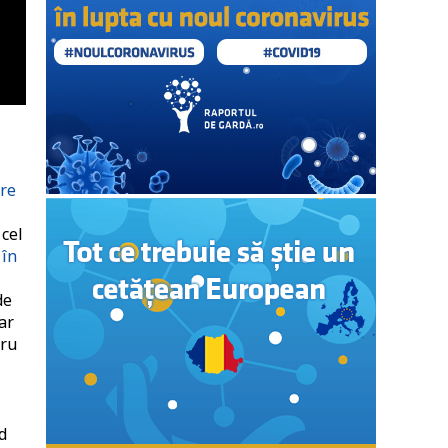
tre
 cel
 în
de
ar
tru
d