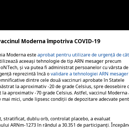
 vaccinul Moderna împotriva COVID-19
nia Moderna este
aprobat pentru utilizare de urgență de că
utilizează aceeași tehnologie de tip ARN mesager precum
ioNTech, și va putea fi administrat persoanelor cu vârsta de
rgență reprezintă încă o
validare a tehnologiei ARN mesager
emnificative dintre cele două vaccinuri aprobate în Statele
păstrat la aproximativ -20 de grade Celsius, spre deosebire 
 la aproximativ -70 grade Celsius. Astfel, vaccinul Moderna 
ile mai mici, unde lipsesc condiții de depozitare adecvate pen
 stratificat, dublu orb, controlat placebo, a evaluat
inului ARNm-1273 în rândul a 30.351 de participanți. Începân