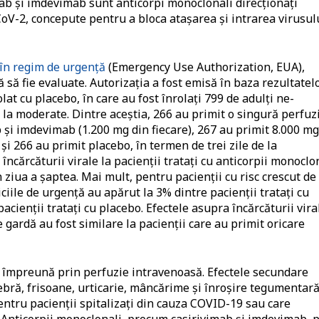
mab și imdevimab sunt anticorpi monoclonali direcționați
CoV-2, concepute pentru a bloca atașarea și intrarea virusul
 în regim de urgență
(Emergency Use Authorization, EUA),
ă să fie evaluate. Autorizația a fost emisă în baza rezultatel
at cu placebo, în care au fost înrolați 799 de adulți ne-
la moderate. Dintre aceștia, 266 au primit o singură perfuz
 și imdevimab (1.200 mg din fiecare), 267 au primit 8.000 mg
și 266 au primit placebo, în termen de trei zile de la
ncărcăturii virale la pacienții tratați cu anticorpii monoclo
n ziua a șaptea. Mai mult, pentru pacienții cu risc crescut de
rviciile de urgență au apărut la 3% dintre pacienții tratați cu
cienții tratați cu placebo. Efectele asupra încărcăturii vira
e gardă au fost similare la pacienții care au primit oricare
 împreună prin perfuzie intravenoasă. Efectele secundare
 febră, frisoane, urticarie, mâncărime și înroșire tegumentară
ntru pacienții spitalizați din cauza COVID-19 sau care
 Anticorpii monoclonali, precum casirivimab și imdevimab, 