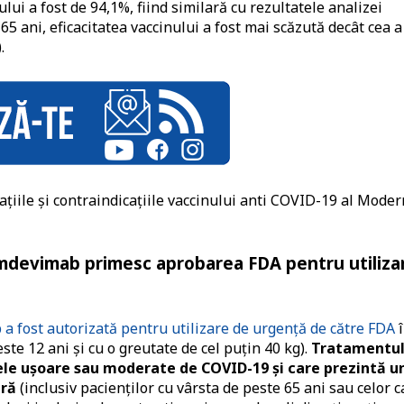
lui a fost de 94,1%, fiind similară cu rezultatele analizei
5 ani, eficacitatea vaccinului a fost mai scăzută decât cea a
.
cațiile și contraindicațiile vaccinului anti COVID-19 al Mode
 imdevimab primesc aprobarea FDA pentru utiliza
a fost autorizată pentru utilizare de urgență de către FDA
î
este 12 ani și cu o greutate de cel puțin 40 kg).
Tratamentu
ele ușoare sau moderate de COVID-19 și care prezintă u
eră
(inclusiv pacienților cu vârsta de peste 65 ani sau celor c