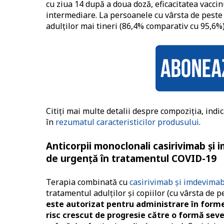
cu ziua 14 după a doua doză, eficacitatea vaccinu
intermediare. La persoanele cu vârsta de peste 6
adulților mai tineri (86,4% comparativ cu 95,6%)
Citiți mai multe detalii despre compoziția, indi
în
rezumatul caracteristicilor produsului
.
Anticorpii monoclonali casirivimab și
de urgență în tratamentul COVID-19
Terapia combinată cu
casirivimab și imdevimab 
tratamentul adulților și copiilor (cu vârsta de p
este autorizat pentru administrare în form
risc crescut de progresie către o formă sev