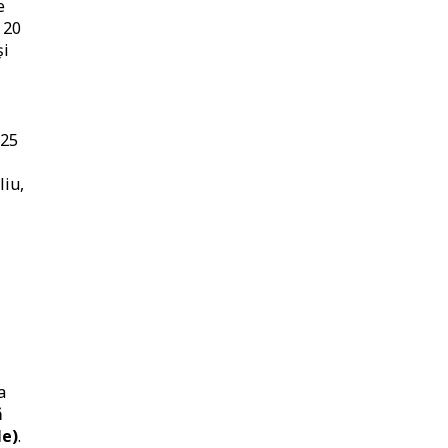
e
 20
și
 25
liu,
a
ă
le)
.