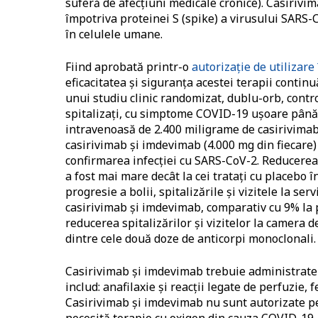
suferă de afecțiuni medicale cronice). Casirivi
împotriva proteinei S (spike) a virusului SARS-
în celulele umane.
Fiind aprobată printr-o
autorizație de utilizare
eficacitatea și siguranța acestei terapii continu
unui studiu clinic randomizat, dublu-orb, control
spitalizați, cu simptome COVID-19 ușoare până 
intravenoasă de 2.400 miligrame de casirivimab
casirivimab și imdevimab (4.000 mg din fiecare) 
confirmarea infecției cu SARS-CoV-2. Reducerea î
a fost mai mare decât la cei tratați cu placebo î
progresie a bolii, spitalizările și vizitele la se
casirivimab și imdevimab, comparativ cu 9% la pa
reducerea spitalizărilor și vizitelor la camera d
dintre cele două doze de anticorpi monoclonali.
Casirivimab și imdevimab trebuie administrate
includ: anafilaxie și reacții legate de perfuzie,
Casirivimab și imdevimab nu sunt autorizate pe
necesită terapie cu oxigen din cauza COVID-19.