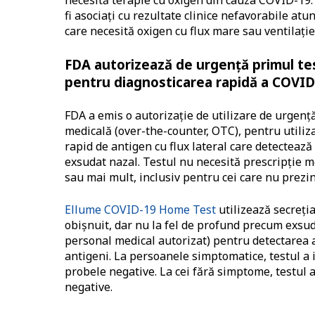
fi asociați cu rezultate clinice nefavorabile at
care necesită oxigen cu flux mare sau ventilați
FDA autorizează de urgență primul test
pentru diagnosticarea rapidă a COVID
FDA a emis o autorizație de utilizare de urgenț
medicală (over-the-counter, OTC), pentru utili
rapid de antigen cu flux lateral care detecteaz
exsudat nazal. Testul nu necesită prescripție m
sau mai mult, inclusiv pentru cei care nu prez
Ellume COVID-19 Home Test
utilizează secreți
obișnuit, dar nu la fel de profund precum exsuda
personal medical autorizat) pentru detectarea
antigeni. La persoanele simptomatice, testul a 
probele negative. La cei fără simptome, testul a
negative.