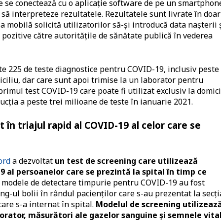
e se conectează cu o aplicație software de pe un smartphon
i să interpreteze rezultatele. Rezultatele sunt livrate în doar
 mobilă solicită utilizatorilor să-și introducă data nașterii 
 pozitive către autoritățile de sănătate publică în vederea
te 225 de teste diagnostice pentru COVID-19, inclusiv peste
ciliu, dar care sunt apoi trimise la un laborator pentru
mul test COVID-19 care poate fi utilizat exclusiv la domici
ucția a peste trei milioane de teste în ianuarie 2021.
 în triajul rapid al COVID-19 al celor care se
ord
a dezvoltat
un test de screening care utilizează
19 al persoanelor care se prezintă la spital în timp ce
 modele de detectare timpurie pentru COVID-19 au fost
ng-ul bolii în rândul pacienților care s-au prezentat la secți
are s-a internat în spital.
Modelul de screening utilizeaz
orator, măsurători ale gazelor sanguine și semnele vita