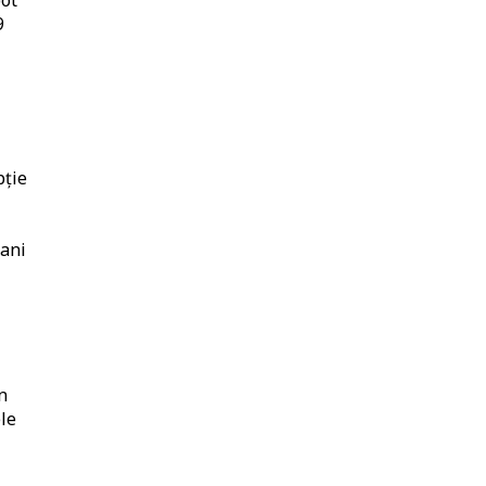
9
pție
 ani
n
ele