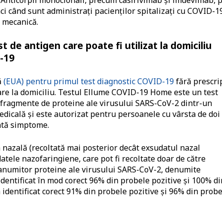
unci când sunt administrați pacienților spitalizați cu COVID-1
e mecanică.
 de antigen care poate fi utilizat la domiciliu
-19
ă
(EUA) pentru primul test diagnostic COVID-19
fără prescri
zare la domiciliu. Testul Ellume COVID-19 Home este un test
ă fragmente de proteine ale virusului SARS-CoV-2 dintr-un
edicală și este autorizat pentru persoanele cu vârsta de doi
intă simptome.
a nazală (recoltată mai posterior decât exsudatul nazal
tele nazofaringiene, care pot fi recoltate doar de către
 anumitor proteine ale virusului SARS-CoV-2, denumite
identificat în mod corect 96% din probele pozitive și 100% di
 identificat corect 91% din probele pozitive și 96% din prob