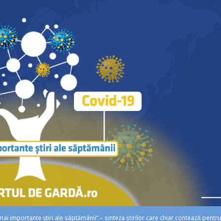
i importante știri ale săptămânii” – sinteza știrilor care chiar contează pentru