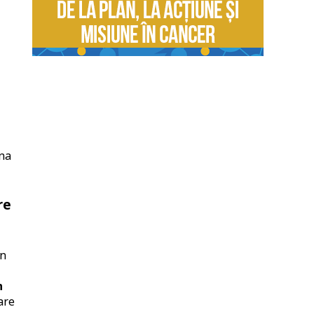
rna
re
n
l
n
are