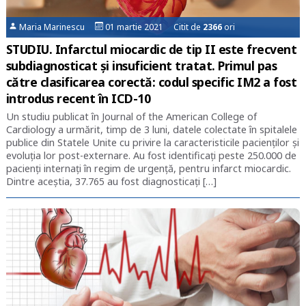
Maria Marinescu
01 martie 2021 Citit de
2366
ori
STUDIU. Infarctul miocardic de tip II este frecvent
subdiagnosticat și insuficient tratat. Primul pas
către clasificarea corectă: codul specific IM2 a fost
introdus recent în ICD-10
Un studiu publicat în Journal of the American College of
Cardiology a urmărit, timp de 3 luni, datele colectate în spitalele
publice din Statele Unite cu privire la caracteristicile pacienților și
evoluția lor post-externare. Au fost identificați peste 250.000 de
pacienți internați în regim de urgență, pentru infarct miocardic.
Dintre aceștia, 37.765 au fost diagnosticați […]