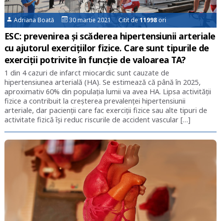
Adriana Boată
30 martie 2021 Citit de
11998
ori
ESC: prevenirea și scăderea hipertensiunii arteriale
cu ajutorul exercițiilor fizice. Care sunt tipurile de
exerciții potrivite în funcție de valoarea TA?
1 din 4 cazuri de infarct miocardic sunt cauzate de
hipertensiunea arterială (HA). Se estimează că până în 2025,
aproximativ 60% din populația lumii va avea HA. Lipsa activității
fizice a contribuit la creșterea prevalenței hipertensiunii
arteriale, dar pacienții care fac exerciții fizice sau alte tipuri de
activitate fizică își reduc riscurile de accident vascular […]