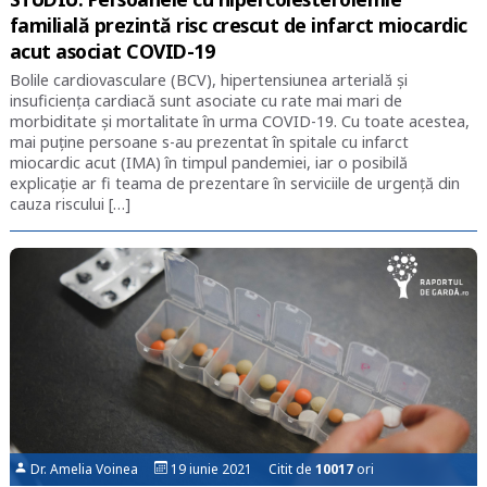
familială prezintă risc crescut de infarct miocardic
acut asociat COVID-19
Bolile cardiovasculare (BCV), hipertensiunea arterială și
insuficiența cardiacă sunt asociate cu rate mai mari de
morbiditate și mortalitate în urma COVID-19. Cu toate acestea,
mai puține persoane s-au prezentat în spitale cu infarct
miocardic acut (IMA) în timpul pandemiei, iar o posibilă
explicație ar fi teama de prezentare în serviciile de urgență din
cauza riscului […]
Dr. Amelia Voinea
19 iunie 2021 Citit de
10017
ori