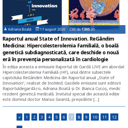
Adriana Boată
17 august 2020 Citit de
1305
ori
Raportul anual State of Innovation. ReGândim
Medicina: Hipercolesterolemia Familială, o boală
genetică subdiagnosticată, care deschide o nouă
eră în prevenția personalizată în cardiologie
În ediția aceasta a emisiunii Raportul de Gardă LIVE am abordat
Hipercolesterolemia Familială (HF), unul dintre subiectele
capitolului ReGândim Medicina din Raportul anual „State of
Innovation”, realizat de InoMed. Gazdele emisiunii sunt editorii
Raportuldegardă.ro, Adriana Boată și Dr. Bianca Cucoș, medic
rezident genetică medicală. Invitatul special din această ediție
este domnul doctor Marius Geantă, președinte […]
«
1
2
3
4
5
6
7
8
9
10
11
12