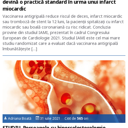
devină o practică standard în urma unui infarct
miocardic
Vaccinarea antigripală reduce riscul de deces, infarct miocardic
sau tromboză de stent la 12 luni, la pacienții spitalizați cu infarct
miocardic sau boală coronariană cu risc ridicat. Concluzia
provine din studiul IAMI, prezentat în cadrul Congresului
European de Cardiologie 2021. Studiul IAMI este cel mai mare
studiu randomizat care a evaluat dacă vaccinarea antigripală
îmbunătățește […]
Adriana Boată
31 iulie 2021 Citit de
565
ori
STUDIU. Persoanele cu hipercolesterolemie