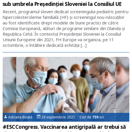
sub umbrela Președinției Sloveniei la Consiliul UE
Recent, programul sloven dedicat screeningului pediatric pentru
hipercolesterolemie familială (HF) și screeningul nou-născuților
au fost identificate drept modele de bune practici de către
Comisia Europeană, alături de programe similare din Olanda și
Republica Cehă. În contextul Președinției Sloveniei la Consiliul
Uniunii Europene din 2021, FH Europe va organiza, pe 11
octombrie, o întâlnire dedicată echității […]
Adriana Boată
29 septembrie 2021 Citit de
759
ori
#ESCCongress. Vaccinarea antigripală ar trebui să