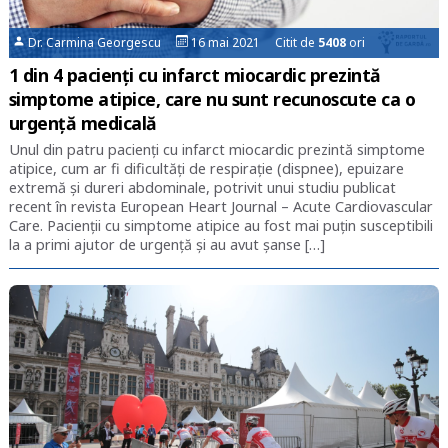
Dr. Carmina Georgescu
16 mai 2021 Citit de
5408
ori
1 din 4 pacienți cu infarct miocardic prezintă
simptome atipice, care nu sunt recunoscute ca o
urgență medicală
Unul din patru pacienți cu infarct miocardic prezintă simptome
atipice, cum ar fi dificultăți de respirație (dispnee), epuizare
extremă și dureri abdominale, potrivit unui studiu publicat
recent în revista European Heart Journal – Acute Cardiovascular
Care. Pacienții cu simptome atipice au fost mai puțin susceptibili
la a primi ajutor de urgență și au avut șanse […]