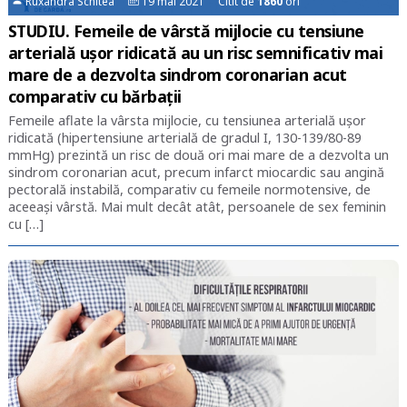
Ruxandra Schitea
19 mai 2021 Citit de
1860
ori
STUDIU. Femeile de vârstă mijlocie cu tensiune
arterială ușor ridicată au un risc semnificativ mai
mare de a dezvolta sindrom coronarian acut
comparativ cu bărbații
Femeile aflate la vârsta mijlocie, cu tensiunea arterială ușor
ridicată (hipertensiune arterială de gradul I, 130-139/80-89
mmHg) prezintă un risc de două ori mai mare de a dezvolta un
sindrom coronarian acut, precum infarct miocardic sau angină
pectorală instabilă, comparativ cu femeile normotensive, de
aceeași vârstă. Mai mult decât atât, persoanele de sex feminin
cu […]