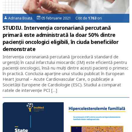
Adriana Boată
05 februarie 2021 Citit de
1763
ori
STUDIU. Intervenția coronariană percutană
primară este administrată la doar 50% dintre
pacienții oncologici eligibili, în ciuda beneficiilor
demonstrate
Intervenția coronariană percutană (procedură standard de
urgență) în cazul infarctului miocardic (IM) este eficientă pentru
pacienții oncologici, însă nu mulți dintre acești pacienți o primesc
în practică. Concluzia aparține unui studiu publicat în European
Heart Journal – Acute Cardiovascular Care, o publicație a
Societății Europene de Cardiologie (ESC). Studiul a comparat
ratele de intervenție PCI […]