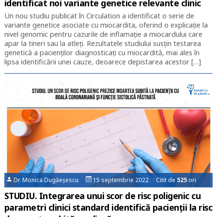
identificat noi variante genetice relevante clinic
Un nou studiu publicat în Circulation a identificat o serie de
variante genetice asociate cu miocardita, oferind o explicaţie la
nivel genomic pentru cazurile de inflamaţie a miocardului care
apar la tineri sau la atleţi. Rezultatele studiului susţin testarea
genetică a pacienţilor diagnosticaţi cu miocardită, mai ales în
lipsa identificării unei cauze, deoarece depistarea acestor […]
Dr. Monica Dugăeșescu
15 septembrie 2022 Citit de
525
ori
STUDIU. Integrarea unui scor de risc poligenic cu
parametri clinici standard identifică pacienții la risc