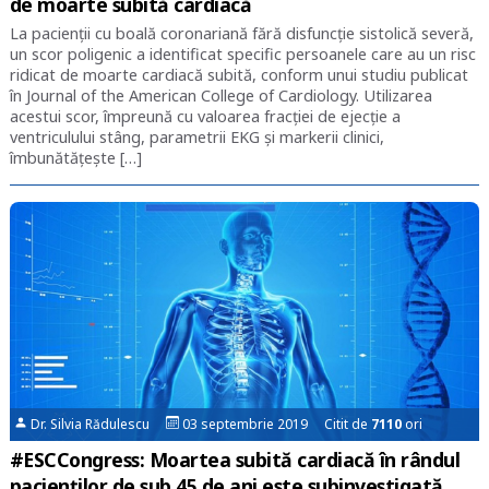
de moarte subită cardiacă
La pacienţii cu boală coronariană fără disfuncţie sistolică severă,
un scor poligenic a identificat specific persoanele care au un risc
ridicat de moarte cardiacă subită, conform unui studiu publicat
în Journal of the American College of Cardiology. Utilizarea
acestui scor, împreună cu valoarea fracţiei de ejecţie a
ventriculului stâng, parametrii EKG şi markerii clinici,
îmbunătăţeşte […]
Dr. Silvia Rădulescu
03 septembrie 2019 Citit de
7110
ori
#ESCCongress: Moartea subită cardiacă în rândul
pacienților de sub 45 de ani este subinvestigată.