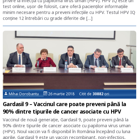
privire la infecția cu papiloma virus uman (HPV). HPV IQ este un
test online, ușor de folosit, care oferă pacienților informațiile
minim necesare pentru a preveni infecțiile cu HPV. Testul HPV IQ
conține 12 întrebări cu grade diferite de […]
Mihai Dorobantu
26 martie 2018 Citit de
30882
ori
Gardasil 9 – Vaccinul care poate preveni până la
90% dintre tipurile de cancer asociate cu HPV
Vaccinul de nouă generație, Gardasil 9, poate preveni până la
90% dintre tipurile de cancer asociate cu papiloma virus uman
(HPV). Noul vaccin va fi disponibil în România începând cu luna
aprilie. Gardasil 9 este un vaccin recombinant, non-infecțios,