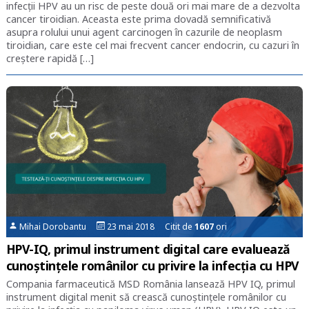
infecții HPV au un risc de peste două ori mai mare de a dezvolta
cancer tiroidian. Aceasta este prima dovadă semnificativă
asupra rolului unui agent carcinogen în cazurile de neoplasm
tiroidian, care este cel mai frecvent cancer endocrin, cu cazuri în
creștere rapidă […]
Mihai Dorobantu
23 mai 2018 Citit de
1607
ori
HPV-IQ, primul instrument digital care evaluează
cunoștințele românilor cu privire la infecția cu HPV
Compania farmaceutică MSD România lansează HPV IQ, primul
instrument digital menit să crească cunoștințele românilor cu