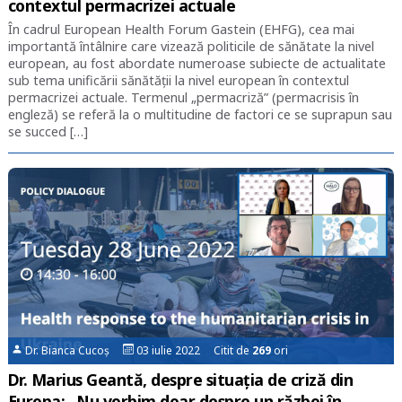
contextul permacrizei actuale
În cadrul European Health Forum Gastein (EHFG), cea mai
importantă întâlnire care vizează politicile de sănătate la nivel
european, au fost abordate numeroase subiecte de actualitate
sub tema unificării sănătății la nivel european în contextul
permacrizei actuale. Termenul „permacriză” (permacrisis în
engleză) se referă la o multitudine de factori ce se suprapun sau
se succed […]
Dr. Bianca Cucoș
03 iulie 2022 Citit de
269
ori
Dr. Marius Geantă, despre situația de criză din
Europa: „Nu vorbim doar despre un război în