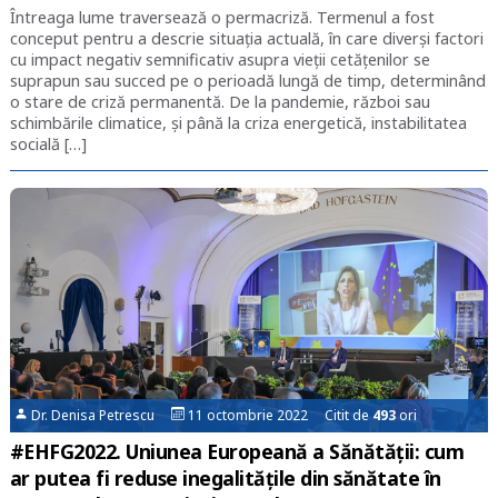
Întreaga lume traversează o permacriză. Termenul a fost
conceput pentru a descrie situația actuală, în care diverși factori
cu impact negativ semnificativ asupra vieții cetățenilor se
suprapun sau succed pe o perioadă lungă de timp, determinând
o stare de criză permanentă. De la pandemie, război sau
schimbările climatice, și până la criza energetică, instabilitatea
socială […]
Dr. Denisa Petrescu
11 octombrie 2022 Citit de
493
ori
#EHFG2022. Uniunea Europeană a Sănătății: cum
ar putea fi reduse inegalitățile din sănătate în