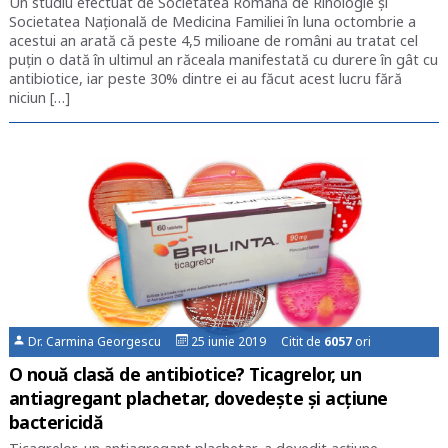
Un studiu efectuat de Societatea Română de Rinologie și
Societatea Națională de Medicina Familiei în luna octombrie a
acestui an arată că peste 4,5 milioane de români au tratat cel
puțin o dată în ultimul an răceala manifestată cu durere în gât cu
antibiotice, iar peste 30% dintre ei au făcut acest lucru fără
niciun […]
Dr. Carmina Georgescu
25 iunie 2019 Citit de
6057
ori
O nouă clasă de antibiotice? Ticagrelor, un
antiagregant plachetar, dovedește și acțiune
bactericidă