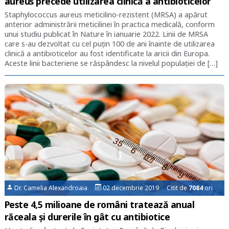
aureus precede utilizarea clinică a antibioticelor
Staphylococcus aureus meticilino-rezistent (MRSA) a apărut
anterior administrării meticilinei în practica medicală, conform
unui studiu publicat în Nature în ianuarie 2022. Linii de MRSA
care s-au dezvoltat cu cel puţin 100 de ani înainte de utilizarea
clinică a antibioticelor au fost identificate la aricii din Europa.
Aceste linii bacteriene se răspândesc la nivelul populaţiei de […]
Dr. Camelia Alexandroaia
02 decembrie 2019 Citit de
7084
ori
Peste 4,5 milioane de români tratează anual
răceala și durerile în gât cu antibiotice