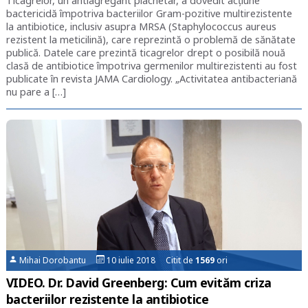
Ticagrelor, un antiagregant plachetar, a dovedit acțiune
bactericidă împotriva bacteriilor Gram-pozitive multirezistente
la antibiotice, inclusiv asupra MRSA (Staphylococcus aureus
rezistent la meticilină), care reprezintă o problemă de sănătate
publică. Datele care prezintă ticagrelor drept o posibilă nouă
clasă de antibiotice împotriva germenilor multirezistenti au fost
publicate în revista JAMA Cardiology. „Activitatea antibacteriană
nu pare a […]
Mihai Dorobantu
10 iulie 2018 Citit de
1569
ori
VIDEO. Dr. David Greenberg: Cum evităm criza
bacteriilor rezistente la antibiotice