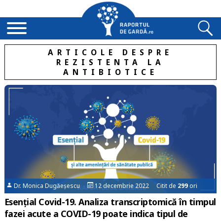
ARTICOLE DESPRE
REZISTENTA LA
ANTIBIOTICE
Dr. Monica Dugăeșescu
12 decembrie 2022 Citit de
299
ori
Esențial Covid-19. Analiza transcriptomică în timpul
fazei acute a COVID-19 poate indica tipul de