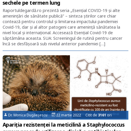
sechele pe termen lung
Raportuldegardă.ro prezintă seria „Esențial COVID-19 și alte
amenințări de sănătate publică” – sinteza știrilor care chiar
contează pentru controlul și limitarea impactului pandemiei
Covid-19, dar și al altor patogeni care amenință sănătatea la
nivel local și internațional. Accesează Esențial Covid-19 de
săptămâna aceasta. SUA: Screeningul de rutină pentru cancer
încă se desfășoară sub nivelul anterior pandemiei […]
Dr. Monica Dugăeșescu
22 martie 2022 Citit de
3161
ori
Apariţia rezistenţei la meticilină a Staphylococcus