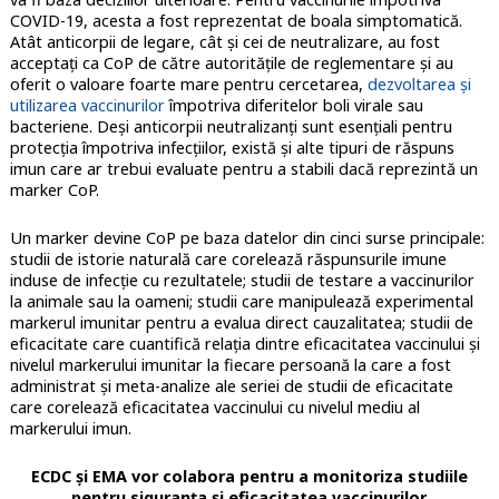
COVID-19, acesta a fost reprezentat de boala simptomatică.
Atât anticorpii de legare, cât și cei de neutralizare, au fost
acceptați ca CoP de către autoritățile de reglementare și au
oferit o valoare foarte mare pentru cercetarea,
dezvoltarea și
utilizarea vaccinurilor
împotriva diferitelor boli virale sau
bacteriene. Deşi anticorpii neutralizanţi sunt esenţiali pentru
protecţia împotriva infecţiilor, există şi alte tipuri de răspuns
imun care ar trebui evaluate pentru a stabili dacă reprezintă un
marker CoP.
Un marker devine CoP pe baza datelor din cinci surse principale:
studii de istorie naturală care corelează răspunsurile imune
induse de infecție cu rezultatele; studii de testare a vaccinurilor
la animale sau la oameni; studii care manipulează experimental
markerul imunitar pentru a evalua direct cauzalitatea; studii de
eficacitate care cuantifică relația dintre eficacitatea vaccinului și
nivelul markerului imunitar la fiecare persoană la care a fost
administrat și meta-analize ale seriei de studii de eficacitate
care corelează eficacitatea vaccinului cu nivelul mediu al
markerului imun.
ECDC și EMA vor colabora pentru a monitoriza studiile
pentru siguranța și eficacitatea vaccinurilor