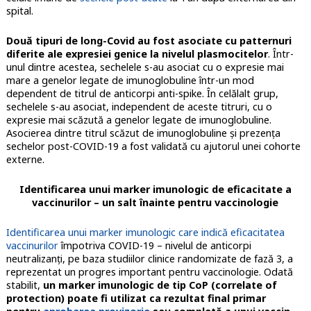
spital.
Două tipuri de long-Covid au fost asociate cu patternuri
diferite ale expresiei genice la nivelul plasmocitelor
. Într-
unul dintre acestea, sechelele s-au asociat cu o expresie mai
mare a genelor legate de imunoglobuline într-un mod
dependent de titrul de anticorpi anti-spike. În celălalt grup,
sechelele s-au asociat, independent de aceste titruri, cu o
expresie mai scăzută a genelor legate de imunoglobuline.
Asocierea dintre titrul scăzut de imunoglobuline şi prezenţa
sechelor post-COVID-19 a fost validată cu ajutorul unei cohorte
externe.
Identificarea unui marker imunologic de eficacitate a
vaccinurilor – un salt înainte pentru vaccinologie
Identificarea unui marker imunologic care indică eficacitatea
vaccinurilor
împotriva COVID-19 – nivelul de anticorpi
neutralizanţi, pe baza studiilor clinice randomizate de fază 3, a
reprezentat un progres important pentru vaccinologie. Odată
stabilit,
un marker imunologic de tip CoP (correlate of
protection) poate fi utilizat ca rezultat final primar