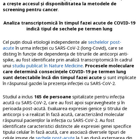
a crește accesul și disponibilitatea la metodele de
screening pentru cancer
.
Analiza transcriptomică în timpul fazei acute de COVID-19
indică tipul de sechele pe termen lung
Cel puțin două etiologii independente ale
sechelelor post-
acute
în urma infecţiei cu SARS-CoV-2 (long-Covid), care se
disting în funcţie de dependența de titrurile de anticorpi anti-
spike, au fost identificate prin analiză transcriptomică în cadrul
unui
studiu publicat în Nature Medicine
.
Procesele moleculare
care determină consecinţele COVID-19 pe termen lung
sunt detectabile încă din timpul fazei acute
şi sunt implicate
în răspunsul gazdei la prezenţa infecţiei cu SARS-CoV-2.
Studiul a inclus
165 de persoane
spitalizate pentru infecţia
acută cu SARS-CoV-2, care au fost apoi supravegheate şi în
perioada post-acută. Evaluarea expresiei genice şi titrului de
anticorpi s-a realizat în fază acută, caracterizând molecular
răspunsul pacienţilor la infecţia cu SARS-CoV-2. Au fost
identificate caracteristici distincte ale expresiei genei specifice
tipului celular în fază acută, care asociază diversele tipuri de
celule imune de
sechele post-acute
la 1 an după externarea din