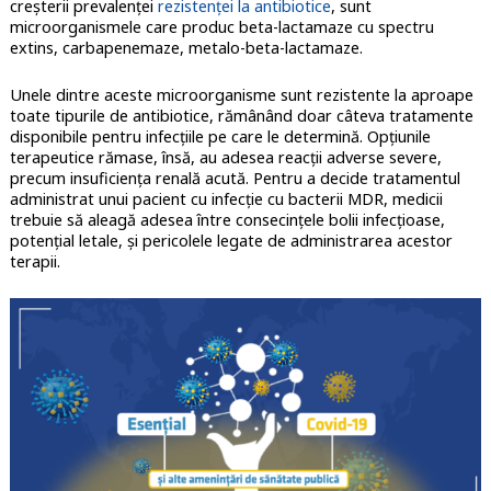
creşterii prevalenţei
rezistenţei la antibiotice
, sunt
microorganismele care produc beta-lactamaze cu spectru
extins, carbapenemaze, metalo-beta-lactamaze.
Unele dintre aceste microorganisme sunt rezistente la aproape
toate tipurile de antibiotice, rămânând doar câteva tratamente
disponibile pentru infecțiile pe care le determină. Opțiunile
terapeutice rămase, însă, au adesea reacții adverse severe,
precum insuficiența renală acută. Pentru a decide tratamentul
administrat unui pacient cu infecție cu bacterii MDR, medicii
trebuie să aleagă adesea între consecințele bolii infecțioase,
potenţial letale, și pericolele legate de administrarea acestor
terapii.