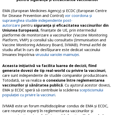
EMA (European Medicines Agency) și ECDC (European Centre
for Disease Prevention and Control)
vor coordona și
supraveghea studiile independente post-
autorizare
pentru
siguranța și eficacitatea vaccinurilor din
Uniunea Europeană
, finanțate de UE, prin intermediul
platformei de monitorizare a vaccinurilor (Vaccine Monitoring
Platform, VMP) și consiliul său consultativ (Immunisation and
Vaccine Monitoring Advisory Board, IVMAB). Primul astfel de
studiu aflat în curs de desfășurare este dedicat vaccinului
Imvanex împotriva
virusului variolei maimuței
.
Aceasta inițiativă va facilita luarea de decizii, fiind
generate dovezi de tip real-world cu privire la vaccinuri
,
care sunt independente de studiile companiilor producătoare.
Totodată, se va realiza
o conexiune între reglementarea
vaccinurilor și sănătatea publică
. Cu ajutorul acestor dovezi,
EMA și ECDC speră să contribuie la scăderea
scepticismului
populației cu privire la vaccinuri
.
IVMAB este un forum multidisciplinar condus de EMA și ECDC,
care reunește experți în reglementarea vaccinurilor și