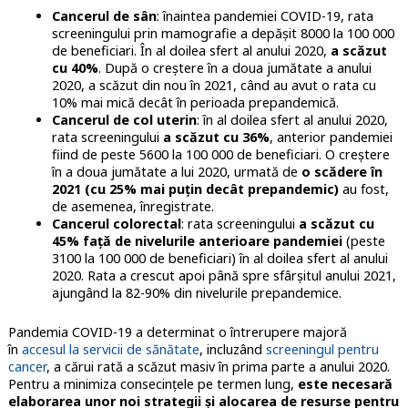
Cancerul de sân
: înaintea pandemiei COVID-19, rata
screeningului prin mamografie a depășit 8000 la 100 000
de beneficiari. În al doilea sfert al anului 2020,
a scăzut
cu 40%
. După o creștere în a doua jumătate a anului
2020, a scăzut din nou în 2021, când au avut o rata cu
10% mai mică decât în perioada prepandemică.
Cancerul de col uterin
: în al doilea sfert al anului 2020,
rata screeningului
a scăzut cu 36%
, anterior pandemiei
fiind de peste 5600 la 100 000 de beneficiari. O creștere
în a doua jumătate a lui 2020, urmată de
o scădere în
2021 (cu 25% mai puțin decât prepandemic)
au fost,
de asemenea, înregistrate.
Cancerul colorectal
: rata screeningului
a scăzut cu
45% față de nivelurile anterioare pandemiei
(peste
3100 la 100 000 de beneficiari) în al doilea sfert al anului
2020. Rata a crescut apoi până spre sfârșitul anului 2021,
ajungând la 82-90% din nivelurile prepandemice.
Pandemia COVID-19 a determinat o întrerupere majoră
în
accesul la servicii de sănătate
, incluzând
screeningul pentru
cancer
, a cărui rată a scăzut masiv în prima parte a anului 2020.
Pentru a minimiza consecințele pe termen lung,
este necesară
elaborarea unor noi strategii și alocarea de resurse pentru