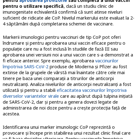
pentru
aprobarea provizorie
sau completă a unui vaccin
pentru o utilizare specifică
, dacă un studiu clinic de
imunogenitate echivalentă confirmă că sunt atinse niveluri
suficient de ridicate ale CoP. Nivelul markerului este evaluat la 2-
4 săptămâni după completarea schemei de vaccinare.
Markerii imunologici pentru vaccinuri de tip CoP pot oferi
îndrumare şi pentru aprobarea unui vaccin eficace pentru o
populație care nu a fost inclusă în studiile de fază III sau
aprobarea unei versiuni noi a unui vaccin care s-a demonstrat a
fi eficace anterior. Spre exemplu, aprobarea
vaccinurilor
împotriva SARS-CoV-2
produse de Moderna şi Pfizer au fost
extinse de la grupele de vârstă mai înaintate către cele mai
tinere pe baza unei comparații a titrurilor de anticorpi
neutralizanți. Analiza nivelurilor de anticorpi neutralizanţi a fost
utilizată şi pentru a stabili
eficacitatea vaccinurilor împotriva
diverselor variantelor virale
care au apărut după tulpina iniţiată
de SARS-CoV-2, dar şi pentru a genera dovezi legate de
administrarea de noi doze pentru a creşte protecţia faţă de
acestea.
Identificarea unui marker imunologic CoP reprezintă o
provocare şi începe prin stabilirea unui rezultat clinic final care
va fi baza deciziilor ulterioare. Pentru vaccinurile împotriva