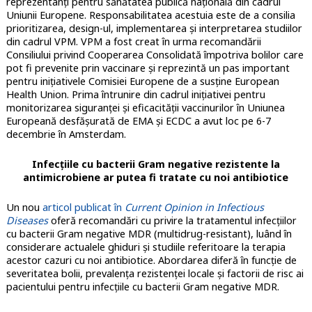
reprezentanți pentru sănătatea publică națională din cadrul
Uniunii Europene. Responsabilitatea acestuia este de a consilia
prioritizarea, design-ul, implementarea și interpretarea studiilor
din cadrul VPM. VPM a fost creat în urma recomandării
Consiliului privind Cooperarea Consolidată împotriva bolilor care
pot fi prevenite prin vaccinare și reprezintă un pas important
pentru inițiativele Comisiei Europene de a susține European
Health Union. Prima întrunire din cadrul inițiativei pentru
monitorizarea siguranței și eficacității vaccinurilor în Uniunea
Europeană desfășurată de EMA și ECDC a avut loc pe 6-7
decembrie în Amsterdam.
Infecțiile cu bacterii Gram negative rezistente la
antimicrobiene ar putea fi tratate cu noi antibiotice
Un nou
articol publicat în
Current Opinion in Infectious
Diseases
oferă recomandări cu privire la tratamentul infecţiilor
cu bacterii Gram negative MDR (multidrug-resistant), luând în
considerare actualele ghiduri şi studiile referitoare la terapia
acestor cazuri cu noi antibiotice. Abordarea diferă în funcţie de
severitatea bolii, prevalenţa rezistenţei locale şi factorii de risc ai
pacientului pentru infecţiile cu bacterii Gram negative MDR.