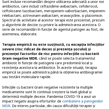
Sunt incluse recomandări despre utilizarea adecvată a unor noi
antibiotice, care includ: ceftazidime-avibactam, cefiderocol,
ceftolozane-tazobactam, meropenem-vaborbactam, imipenem-
relebactam, aztreonam-avibactam, eravacycline, şi plazomicin.
Spectrul de activitate al acestor terapii este prezentat, precum
şi algoritmii de decizie cu privire la administrarea acestora. O
serie de recomandări în funcţie de agentul patogen au fost, de
asemenea, elaborate.
Terapia empirică nu este susţinută, cu excepţia infecţiilor
severe (risc ridicat de deces şi prezenţa şocului) şi
prezenţei factorilor de risc pentru infecţiile cu bacterii
Gram negative MDR
, când se poate selecta tratamentul
antibiotic în funcţie de patogenii care predomină local şi
rezistenţa acestora la antibiotice. În aceste situaţii, terapia
empirică se poate administra până la obţinerea antibiogramei
sau testării moleculare rapide.
Infecțiile cu bacterii Gram negative rezistente la multiple
medicamente sunt în continuă creștere la nivel global și
determină multiple decese. Pandemia COVID-19 a avut un
impact negativ asupra eforturilor de
combatere a patogenilor
MDR
. De interes particular, din cauza dificultăţii terapiei şi