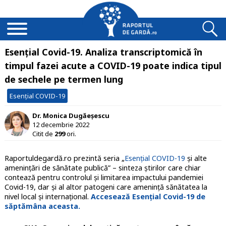
Esențial Covid-19. Analiza transcriptomică în
timpul fazei acute a COVID-19 poate indica tipul
de sechele pe termen lung
Esențial COVID-19
Dr. Monica Dugăeșescu
12 decembrie 2022
Citit de
299
ori.
Raportuldegardă.ro prezintă seria „
Esențial COVID-19
și alte
amenințări de sănătate publică” – sinteza știrilor care chiar
contează pentru controlul și limitarea impactului pandemiei
Covid-19, dar și al altor patogeni care amenință sănătatea la
nivel local și internațional.
Accesează Esențial Covid-19 de
săptămâna aceasta.