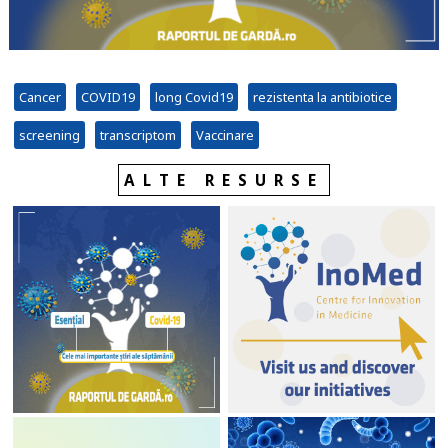
Cancer
COVID19
long Covid19
rezistenta la antibiotice
screening
transcriptom
Vaccinare
ALTE RESURSE