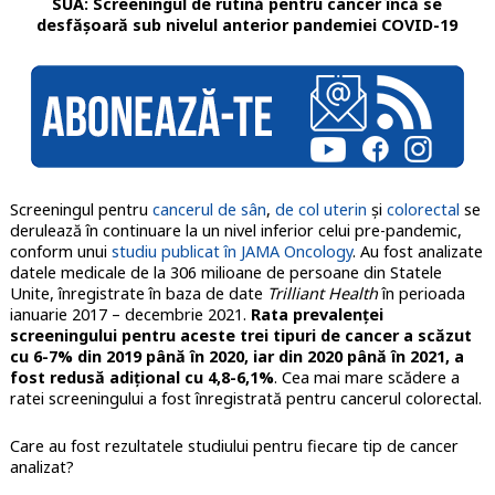
SUA: Screeningul de rutină pentru cancer încă se
desfășoară sub nivelul anterior pandemiei COVID-19
Screeningul pentru
cancerul de sân
,
de col uterin
și
colorectal
se
derulează în continuare la un nivel inferior celui pre-pandemic,
conform unui
studiu publicat în JAMA Oncology
. Au fost analizate
datele medicale de la 306 milioane de persoane din Statele
Unite, înregistrate în baza de date
Trilliant Health
în perioada
ianuarie 2017 – decembrie 2021.
Rata prevalenței
screeningului pentru aceste trei tipuri de cancer a scăzut
cu 6-7% din 2019 până în 2020, iar din 2020 până în 2021, a
fost redusă adițional cu 4,8-6,1%
. Cea mai mare scădere a
ratei screeningului a fost înregistrată pentru cancerul colorectal.
Care au fost rezultatele studiului pentru fiecare tip de cancer
analizat?