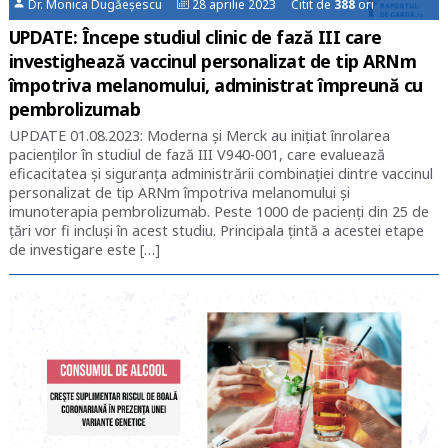
Dr. Monica Dugăeșescu
28 aprilie 2023 Citit de
388
ori
UPDATE: Începe studiul clinic de fază III care
investighează vaccinul personalizat de tip ARNm
împotriva melanomului, administrat împreună cu
pembrolizumab
UPDATE 01.08.2023: Moderna şi Merck au iniţiat înrolarea
pacienţilor în studiul de fază III V940-001, care evaluează
eficacitatea şi siguranţa administrării combinaţiei dintre vaccinul
personalizat de tip ARNm împotriva melanomului şi
imunoterapia pembrolizumab. Peste 1000 de pacienţi din 25 de
ţări vor fi incluşi în acest studiu. Principala ţintă a acestei etape
de investigare este […]