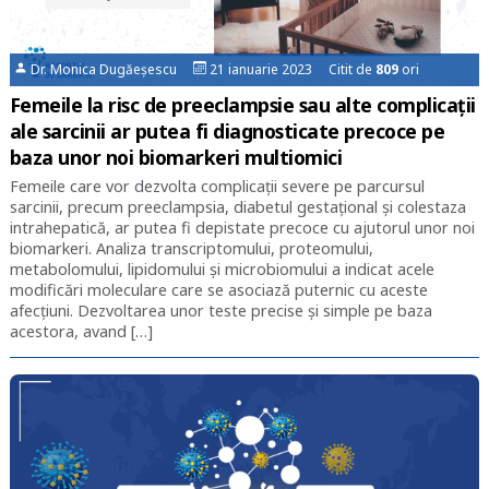
Dr. Monica Dugăeșescu
21 ianuarie 2023 Citit de
809
ori
Femeile la risc de preeclampsie sau alte complicaţii
ale sarcinii ar putea fi diagnosticate precoce pe
baza unor noi biomarkeri multiomici
Femeile care vor dezvolta complicaţii severe pe parcursul
sarcinii, precum preeclampsia, diabetul gestaţional şi colestaza
intrahepatică, ar putea fi depistate precoce cu ajutorul unor noi
biomarkeri. Analiza transcriptomului, proteomului,
metabolomului, lipidomului şi microbiomului a indicat acele
modificări moleculare care se asociază puternic cu aceste
afecţiuni. Dezvoltarea unor teste precise şi simple pe baza
acestora, avand […]