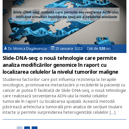
Dr. Monica Dugăeșescu
25 ianuarie 2022 Citit de
520
ori
Slide-DNA-seq: o nouă tehnologie care permite
analiza modificărilor genomice în raport cu
localizarea celulelor la nivelul tumorilor maligne
Studierea factorilor care pot influenţa rezistenţa la terapiile
oncologice, promovarea metastazării şi recăderile la pacienţii cu
cancer ar putea fi facilitată de Slide-DNA-seq, o nouă tehnologie
care realizează secvențierea ADN-ului la nivelul celulelor
tumorale în raport cu localizarea spațială. Această metodă
păstrează arhitectura tumorală prin analiza de secțiuni tisulare
intacte și permite surprinderea heterogenității celulelor […]