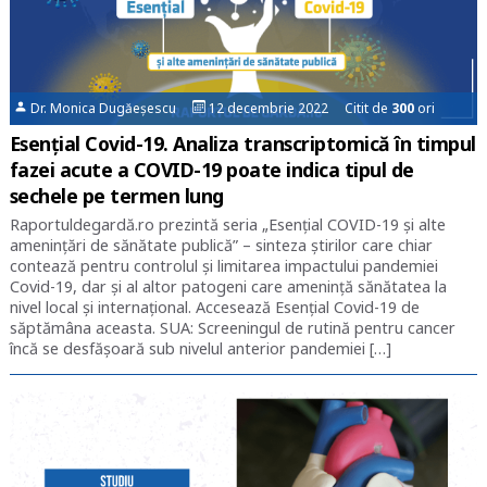
Dr. Monica Dugăeșescu
12 decembrie 2022 Citit de
300
ori
Esențial Covid-19. Analiza transcriptomică în timpul
fazei acute a COVID-19 poate indica tipul de
sechele pe termen lung
Raportuldegardă.ro prezintă seria „Esențial COVID-19 și alte
amenințări de sănătate publică” – sinteza știrilor care chiar
contează pentru controlul și limitarea impactului pandemiei
Covid-19, dar și al altor patogeni care amenință sănătatea la
nivel local și internațional. Accesează Esențial Covid-19 de
săptămâna aceasta. SUA: Screeningul de rutină pentru cancer
încă se desfășoară sub nivelul anterior pandemiei […]