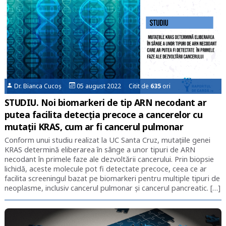
Dr. Bianca Cucoș
05 august 2022 Citit de
635
ori
STUDIU. Noi biomarkeri de tip ARN necodant ar
putea facilita detecția precoce a cancerelor cu
mutații KRAS, cum ar fi cancerul pulmonar
Conform unui studiu realizat la UC Santa Cruz, mutațiile genei
KRAS determină eliberarea în sânge a unor tipuri de ARN
necodant în primele faze ale dezvoltării cancerului. Prin biopsie
lichidă, aceste molecule pot fi detectate precoce, ceea ce ar
facilita screeningul bazat pe biomarkeri pentru multiple tipuri de
neoplasme, inclusiv cancerul pulmonar și cancerul pancreatic. […]