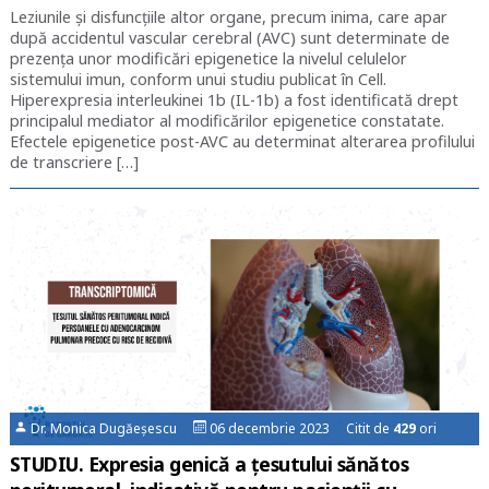
Leziunile și disfuncțiile altor organe, precum inima, care apar
după accidentul vascular cerebral (AVC) sunt determinate de
prezența unor modificări epigenetice la nivelul celulelor
sistemului imun, conform unui studiu publicat în Cell.
Hiperexpresia interleukinei 1b (IL-1b) a fost identificată drept
principalul mediator al modificărilor epigenetice constatate.
Efectele epigenetice post-AVC au determinat alterarea profilului
de transcriere […]
Dr. Monica Dugăeșescu
06 decembrie 2023 Citit de
429
ori
STUDIU. Expresia genică a țesutului sănătos