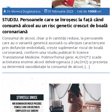
Dr. Monica Dugăeșescu
01 februarie 2023 Citit de
10068
ori
STUDIU. Persoanele care se înroșesc la față când
consumă alcool au un risc genetic crescut de boală
coronariană
Consumul de alcool, chiar şi în cantităţi reduse, la persoanele
care au o variantă genetică asociată cu afecţiuni caracterizate
prin disfuncţie endotelială, creşte suplimentar riscul de boală
coronariană, conform unui studiu publicat în Science
Translational Medicine. Polimorfismul genic ALDH2*2 scade
activitatea enzimei alcool dehidrogenaza 2 (ALDH2) şi prezenţa
sa determină vasodilataţie la consumul de alcool, […]