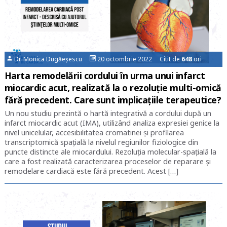
Dr. Monica Dugăeșescu
20 octombrie 2022 Citit de
648
ori
Harta remodelării cordului în urma unui infarct
miocardic acut, realizată la o rezoluție multi-omică
fără precedent. Care sunt implicațiile terapeutice?
Un nou studiu prezintă o hartă integrativă a cordului după un
infarct miocardic acut (IMA), utilizând analiza expresiei genice la
nivel unicelular, accesibilitatea cromatinei şi profilarea
transcriptomică spaţială la nivelul regiunilor fiziologice din
puncte distincte ale miocardului. Rezoluţia molecular-spațială la
care a fost realizată caracterizarea proceselor de reparare şi
remodelare cardiacă este fără precedent. Acest […]