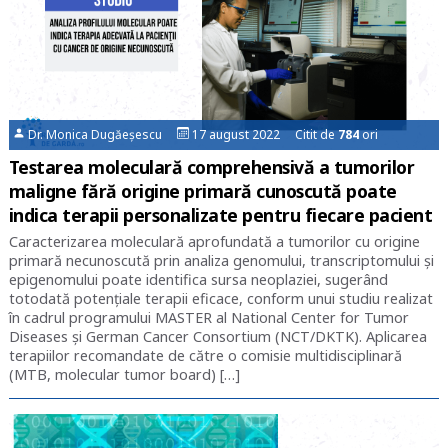
Dr. Monica Dugăeșescu
17 august 2022 Citit de
784
ori
Testarea moleculară comprehensivă a tumorilor
maligne fără origine primară cunoscută poate
indica terapii personalizate pentru fiecare pacient
Caracterizarea moleculară aprofundată a tumorilor cu origine
primară necunoscută prin analiza genomului, transcriptomului şi
epigenomului poate identifica sursa neoplaziei, sugerând
totodată potenţiale terapii eficace, conform unui studiu realizat
în cadrul programului MASTER al National Center for Tumor
Diseases şi German Cancer Consortium (NCT/DKTK). Aplicarea
terapiilor recomandate de către o comisie multidisciplinară
(MTB, molecular tumor board) […]