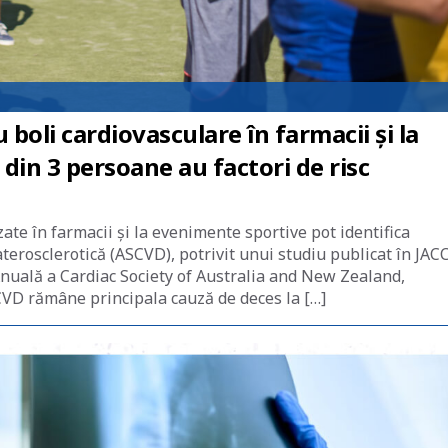
boli cardiovasculare în farmacii și la
din 3 persoane au factori de risc
te în farmacii și la evenimente sportive pot identifica
erosclerotică (ASCVD), potrivit unui studiu publicat în JACC
 Anuală a Cardiac Society of Australia and New Zealand,
CVD rămâne principala cauză de deces la […]