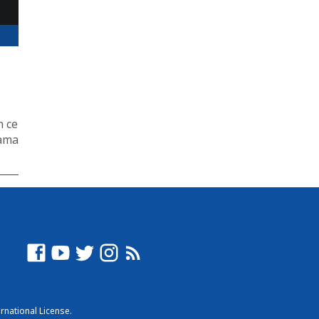
n ce
mama
rnational License
.