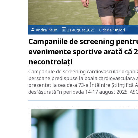
Andra Păun
21 august 2025 Citit de
109
ori
Campaniile de screening pentru 
evenimente sportive arată că 2 
necontrolați
Campaniile de screening cardiovascular organiza
persoane predispuse la boala cardiovasculară at
prezentat la cea de-a 73-a Întâlnire Științifică
desfășurată în perioada 14-17 august 2025. AS