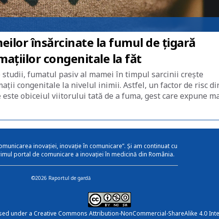
lor însărcinate la fumul de țigară
mațiilor congenitale la făt
studii, fumatul pasiv al mamei în timpul sarcinii crește
ții congenitale la nivelul inimii. Astfel, un factor de risc di
te este obiceiul viitorului tată de a fuma, gest care expune 
omunicarea inovației, inovație în comunicare”. Și am continuat cu
rimul portal de comunicare a inovației în medicină din România.
©2026 Raportul de gardă
nsed under a
Creative Commons Attribution-NonCommercial-ShareAlike 4.0 Inte