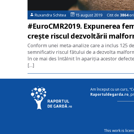
Ruxandra Schitea
15 august 2019 Citit de
3864
ori
#EuroCMR2019. Expunerea femei
crește riscul dezvoltării malfor
Conform unei meta-analize care a inclus 125 de 
semnificativ riscul fătului de a dezvolta malforma
în ce mai des întâlnit în apariția acestor defec
[…]
Am început cu un curs, “C
Raportuldegarda.ro
, p
This work is lice