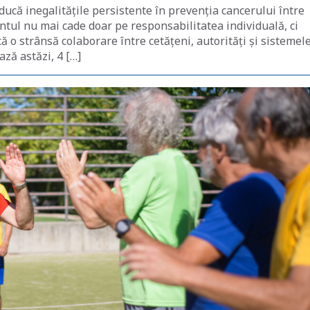
ducă inegalitățile persistente în prevenția cancerului între
entul nu mai cade doar pe responsabilitatea individuală, ci
 o strânsă colaborare între cetățeni, autorități și sistemel
ză astăzi, 4 […]