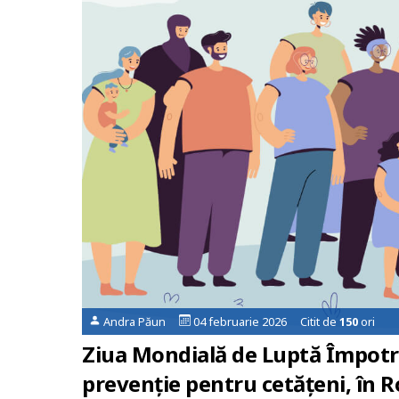
Andra Păun
04 februarie 2026 Citit de
150
ori
Ziua Mondială de Luptă Împotri
prevenție pentru cetățeni, în 